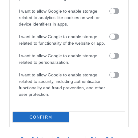
fölgyújtják a villanyt, tapsolunk, elindulunk kifelé,
I want to allow Google to enable storage
beszélgetünk, autóba ülünk. Nem történik semmi
related to analytics like cookies on web or
tragédia, nem kell ordibálni a körülöttünk
device identifiers in apps.
kocsikázókkal, nem rángat le senki a hegytetőről. De
nyomni kell a gázt, hazaérni, a tévében épp Mr Bean
I want to allow Google to enable storage
megy, a hétköznap nem bánt, de szépen föltölti
related to functionality of the website or app.
körülöttünk a völgyeket a maga szemeteivel, és már
nem állunk semmiféle magaslaton, nincs
I want to allow Google to enable storage
emelkedettség, csak a krumplihéjszagú élet. Mihez
related to personalization.
kezdjünk most magunkkal? Hallgassuk meg,
mintegy imaként, szertartásként minden nap a Dal a
I want to allow Google to enable storage
Földrőlt? Minden szertartásnak az a sorsa, hogy
related to security, including authentication
hirtelen nem tudjuk már, miért is csináljuk, csak
functionality and fraud prevention, and other
ismételgetjük a mozdulatokat. Fogadjuk el, hogy
user protection.
most jutott húsz perc, amíg szólt, amíg földolgoztuk,
amíg el nem felejtjük annyira, hogy már az érzésnek
is csak az emléke marad? Várjuk a következőt?
CONFIRM