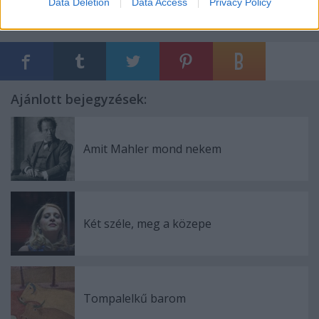
Data Deletion
Data Access
Privacy Policy
Címkék:
Gustav Mahler
Fesztiválzenekar
Ajánlott bejegyzések:
Amit Mahler mond nekem
Két széle, meg a közepe
Tompalelkű barom