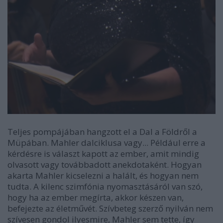
Teljes pompájában hangzott el a Dal a Földről a
Müpában. Mahler dalciklusa vagy... Például erre a
kérdésre is választ kapott az ember, amit mindig
olvasott vagy továbbadott anekdotaként. Hogyan
akarta Mahler kicselezni a halált, és hogyan nem
tudta. A kilenc szimfónia nyomasztásáról van szó,
hogy ha az ember megírta, akkor készen van,
befejezte az életművét. Szívbeteg szerző nyilván nem
szívesen gondol ilyesmire, Mahler sem tette, így