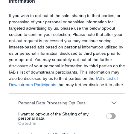
művet éppúgy zárja és emeli egy másik szintre az
Information
utolsó dal, a Búcsú, ahogyan az egész problémát
elindító Beethoven Kilencedik Örömódája kezd el
If you wish to opt-out of the sale, sharing to third parties, or
más szinten beszélni, mint a korábbi tételek.
processing of your personal or sensitive information for
targeted advertising by us, please use the below opt-out
section to confirm your selection. Please note that after your
Ezt érzi meg mindenki a nézőtéren, legalábbis ez a
opt-out request is processed you may continue seeing
benyomásom, hogy hihetetlen csönd, figyelem és
interest-based ads based on personal information utilized by
igazi koncentráció követi a produkciót, tökéletesen
us or personal information disclosed to third parties prior to
egyben van Fesztiválzenekar, Fischer Iván és a
your opt-out. You may separately opt-out of the further
szólista Gerhilde Romberger, akinek pont ott szól
disclosure of your personal information by third parties on the
igazán szépen a hangja, ahová Mahler a
IAB’s list of downstream participants. This information may
hangjegyeket írta. Többről van már szó, mint
also be disclosed by us to third parties on the
IAB’s List of
búcsúról, halálról, elfogadásról. Egyébként is
Downstream Participants
that may further disclose it to other
mindig azt érzem, hogy minden alkotás az elmúlás
third parties.
el nem fogadásáról szól, még Schubert és Mahler
Please note that this website/app uses one or more Google
Personal Data Processing Opt Outs
esetében is. Az elfogadás ezeknek a zeneműveknek
services and may gather and store information including but
csak a témája, de képtelenség létrehozni valamit
not limited to your visit or usage behaviour. You may click to
I want to opt-out of the Sharing of my
azon az alapon, hogy "úgysincs értelme az
personal data.
grant or deny consent to Google and its third-party tags to
egésznek", ami engem illet, megyek a sírom felé, ami
Opted In
use your data for below specified purposes in below Google
titeket illet, ugyanezt teszitek, ami az emberiséget
consent section.