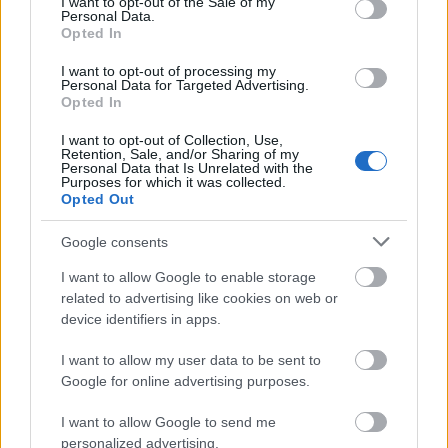
I want to opt-out of the Sale of my
illeti, legkésőbb az Androméda-köddel való
Personal Data.
találkozásig tart a buli. De inkább addig sem.
Opted In
Nincs válasz arra, hogy mi az "egész" értelme, de
I want to opt-out of processing my
Personal Data for Targeted Advertising.
épp a választalanság a megoldás: a művészet, a
Opted In
hozzáadott érték, mindaz, amit nem talált készen az
ember a teremtésben, hanem saját erejéből hozott
I want to opt-out of Collection, Use,
Retention, Sale, and/or Sharing of my
létre. Azért élek, hogy elmeséljem az életemet,
Personal Data that Is Unrelated with the
mondta Marquez, Mahler pedig azt mondja, azért
Purposes for which it was collected.
Opted Out
élek, hogy elmeséljem a halálomat. Ha szűknek is
tűnik ez a mozgástér, mégis azt mondom: így már
Google consents
lehet élni, alkotni, jelen lenni. Legalábbis a
komponistának és az előadóknak.
I want to allow Google to enable storage
related to advertising like cookies on web or
A kérdés az, hogy mi mihez kezdjünk magunkkal.
device identifiers in apps.
Tényleg a leginkább gyakorlati szinten kérdezem.
Hogyan tartsuk fönn azt az állapotot, amibe a Dal a
I want to allow my user data to be sent to
Földről végére kerülünk? Nem is tudom pontosan,
Google for online advertising purposes.
mi ez az állapot, egyszerre tűnik világosnak és
kereknek minden, ugyanakkor érezhető a
I want to allow Google to send me
kiismerhetetlenség és kimeríthetetlenség is. Közben
personalized advertising.