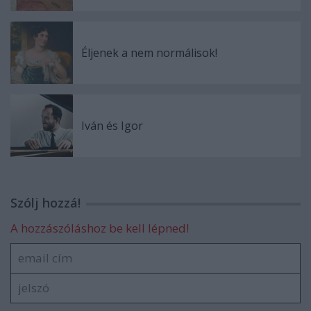
Éljenek a nem normálisok!
Iván és Igor
Szólj hozzá!
A hozzászóláshoz be kell lépned!