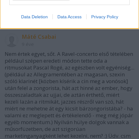
Data Deletion
Data Access
Privacy Policy
Máté Csabai
9 éve
Nem értek egyet, sőt. A Ravel-concerto első tételében
például szépen eredeti módon tette oda a
ritmusokat Pascal Rogé, az egészben volt egyéniség...
(például az Allegramentében az magasan, szexin
szóló klarinét [közben kísérik a cin meg a vonósok]
után felel a zongorista, hát azt hinné az ember, hogy
összeszaladtak az ujjai, de aztán érthető, miért
kezeli lazán a ritmikát, jazzes részről van szó, hát
miért ne mehetne át egy kicsit bárzongoristába? - ha
valami ez meglepett és értékelendő - meg még jópár
egyéb momentum.) Nyilván hülye dolgok vannak a
műsorfüzetben, de azt szigorúan
marketinganyagként lehet kezelni, nem? :) Üdv. csm