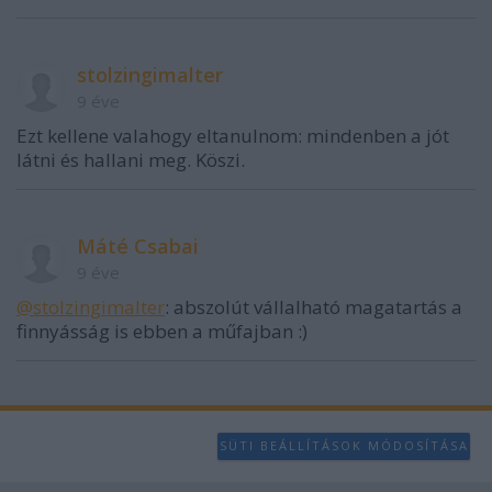
stolzingimalter
9 éve
Ezt kellene valahogy eltanulnom: mindenben a jót
látni és hallani meg. Köszi.
Máté Csabai
9 éve
@stolzingimalter
: abszolút vállalható magatartás a
finnyásság is ebben a műfajban :)
SÜTI BEÁLLÍTÁSOK MÓDOSÍTÁSA