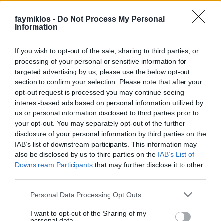
értem, akik a műsorajánlókat és
prospektusszövegeket írják, miért nem félnek a
faymiklos -
Do Not Process My Personal
valóságtól. Mondjuk a Lausanne-i
Information
Kamarazenekarról szólva elmondják, hogy
karmesterük, Bertrand de Billy karizmatikus
If you wish to opt-out of the sale, sharing to third parties, or
dirigens, a velük érkező zongorista, Pascal Rogé
processing of your personal or sensitive information for
pedig "briliáns". Aztán Billy bá' olyan karizmatikus,
targeted advertising by us, please use the below opt-out
mit egy pohár langyos joghurt, Rogé úr meg annyira
section to confirm your selection. Please note that after your
briliáns, hogy a cikiség határait feszegeti, amikor a
opt-out request is processed you may continue seeing
zongorát simogatja. A zenekar mintha bármire
interest-based ads based on personal information utilized by
alkalmas lenne, ha kérnék tőle, de nem kérik, így
us or personal information disclosed to third parties prior to
aztán még utálni sem lehet őket, mert nem
your opt-out. You may separately opt-out of the further
unatkoznak kevésbé, mint a hallgatóság.
disclosure of your personal information by third parties on the
Fesztiválnak egy kicsit gyenge indítás, de mindjárt
IAB’s list of downstream participants. This information may
jobb lesz.
also be disclosed by us to third parties on the
IAB’s List of
Downstream Participants
that may further disclose it to other
third parties.
Please note that this website/app uses one or more Google
Personal Data Processing Opt Outs
services and may gather and store information including but
not limited to your visit or usage behaviour. You may click to
I want to opt-out of the Sharing of my
personal data.