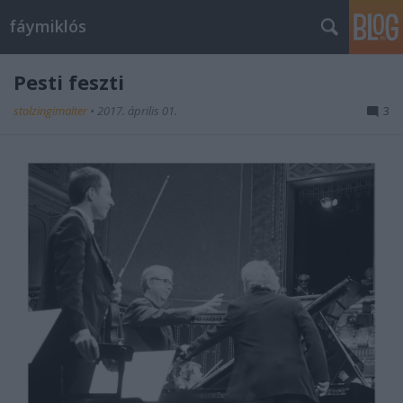
fáymiklós
Pesti feszti
stolzingimalter
•
2017. április 01.
3