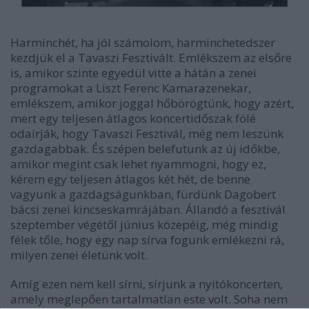
Harminchét, ha jól számolom, harminchetedszer
kezdjük el a Tavaszi Fesztivált. Emlékszem az elsőre
is, amikor szinte egyedül vitte a hátán a zenei
programokat a Liszt Ferenc Kamarazenekar,
emlékszem, amikor joggal hőbörögtünk, hogy azért,
mert egy teljesen átlagos koncertidőszak fölé
odaírják, hogy Tavaszi Fesztivál, még nem leszünk
gazdagabbak. És szépen belefutunk az új időkbe,
amikor megint csak lehet nyammogni, hogy ez,
kérem egy teljesen átlagos két hét, de benne
vagyunk a gazdagságunkban, fürdünk Dagobert
bácsi zenei kincseskamrájában. Állandó a fesztivál
szeptember végétől június közepéig, még mindig
félek tőle, hogy egy nap sírva fogunk emlékezni rá,
milyen zenei életünk volt.
Amíg ezen nem kell sírni, sírjunk a nyitókoncerten,
amely meglepően tartalmatlan este volt. Soha nem