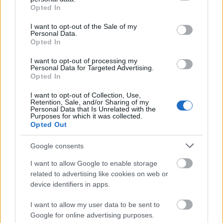
grant or deny consent to Google and its third-party tags to
Opted In
use your data for below specified purposes in below Google
Ajánlott bejegyzések:
consent section.
I want to opt-out of the Sale of my
Personal Data.
Opted In
Mephisto a tengerparton
I want to opt-out of processing my
Personal Data for Targeted Advertising.
Opted In
I want to opt-out of Collection, Use,
Dugótánc
Retention, Sale, and/or Sharing of my
Personal Data that Is Unrelated with the
Purposes for which it was collected.
Opted Out
Google consents
Ironikus
I want to allow Google to enable storage
related to advertising like cookies on web or
device identifiers in apps.
I want to allow my user data to be sent to
A megválaszolatlan kérdés
Google for online advertising purposes.