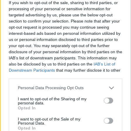
valószínűleg a kintornás nyekeregte az ablak alatt. Ő
If you wish to opt-out of the sale, sharing to third parties, or
járt rosszabbul, mert fizetnie kellett. Rosszul járt Eric
processing of your personal or sensitive information for
Carmen is, pedig lám, milyen szép, klasszikus zenei
targeted advertising by us, please use the below opt-out
vezetékneve van, amikor nem nézte meg, hogy mikor
section to confirm your selection. Please note that after your
is halt meg Rachmaninov, és engedély nélkül
opt-out request is processed you may continue seeing
használta föl a 2. zongoraverseny lassú tételét az All
interest-based ads based on personal information utilized by
us or personal information disclosed to third parties prior to
By Myself verzéjéhez. Pedig az All By Myselfet nem
your opt-out. You may separately opt-out of the further
annyira emiatt szeretik, inkább a refrénért, azt
disclosure of your personal information by third parties on the
ordibálja a pizsamás Bridget Jones is, a bénán
IAB’s list of downstream participants. This information may
sikerült vállalati karácsonyi parti után. Carmen csak
also be disclosed by us to third parties on the
IAB’s List of
mintegy recitativónak használja Rachmaninovot, jaj,
Downstream Participants
that may further disclose it to other
azelőtt a szerelem csak játék volt, de hol vannak már
third parties.
azok az idők. Ehhez képest a jogdíjak 12 százalékát
vették föl a Rachmaninov-örökösök, még Bridget
Please note that this website/app uses one or more Google
Personal Data Processing Opt Outs
Jones is nekik dolgozott, egészen 2013-ig.
services and may gather and store information including but
not limited to your visit or usage behaviour. You may click to
I want to opt-out of the Sharing of my
personal data.
grant or deny consent to Google and its third-party tags to
Az valahogy kimaradt nekem, hogy nem Eric Carmen
Opted In
use your data for below specified purposes in below Google
kezdte az újrahasznosítást, hanem már Fritz Kreisler,
consent section.
I want to opt-out of the Sale of my
aki a dallamot átdolgozta hegedűre és zongorára.
Personal Data.
Még új címet is adott neki: Preghiera, vagyis
Opted In