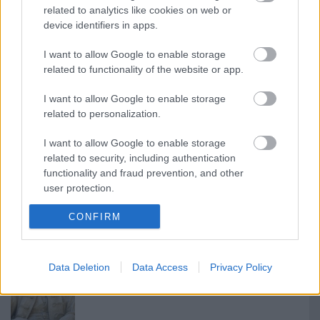
related to analytics like cookies on web or
Ajánlott bejegyzések:
device identifiers in apps.
I want to allow Google to enable storage
Atlasz, hanyatlasz
related to functionality of the website or app.
I want to allow Google to enable storage
related to personalization.
Mephisto a tengerparton
I want to allow Google to enable storage
related to security, including authentication
functionality and fraud prevention, and other
user protection.
Dugótánc
CONFIRM
Data Deletion
Data Access
Privacy Policy
Vetélkedő társművészetek