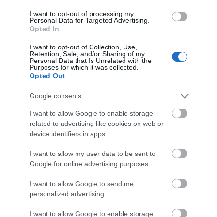
könyörgés. Új lemezen Gidon Kremerrel és Daniil
I want to opt-out of processing my
Trifonovval lehet meghallgatni, és szép, tényleg szép.
Personal Data for Targeted Advertising.
Ha Rachmaninovot dolgoz át valaki, akkor még attól
Opted In
sem kell félnie, hogy azt mondják rá, rossz ízléssel
végzi a munkáját, hiszen Rachmaninovot eredeti
I want to opt-out of Collection, Use,
Retention, Sale, and/or Sharing of my
állapotban is illett azelőtt lerosszízlésesezni. Az már
Personal Data that Is Unrelated with the
Purposes for which it was collected.
probléma, hogy Gidon Kremert vagy Trifonovot már
Opted Out
nehéz volna hasonlóval vádolni, hogy előbb vagy
utóbb megérkeznek a jó ízlésűek, és megtépázzák az
Google consents
önhittségünket.
I want to allow Google to enable storage
related to advertising like cookies on web or
device identifiers in apps.
I want to allow my user data to be sent to
Google for online advertising purposes.
Címkék:
Rachmaninov
I want to allow Google to send me
personalized advertising.
I want to allow Google to enable storage