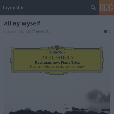
fáymiklós
All By Myself
stolzingimalter
•
2017. április 04.
0