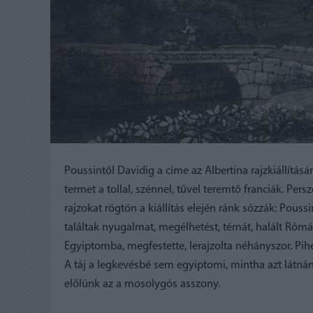
Poussintől Davidig a címe az Albertina rajzkiállításá
termet a tollal, szénnel, tűvel teremtő franciák. Per
rajzokat rögtön a kiállítás elején ránk sózzák: Poussin
találtak nyugalmat, megélhetést, témát, halált Róm
Egyiptomba, megfestette, lerajzolta néhányszor. Pi
A táj a legkevésbé sem egyiptomi, mintha azt látnán
előlünk az a mosolygós asszony.