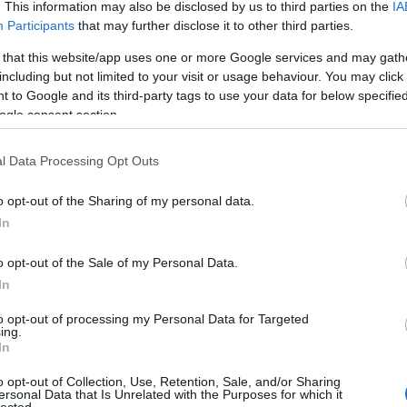
. This information may also be disclosed by us to third parties on the
IA
Participants
that may further disclose it to other third parties.
 that this website/app uses one or more Google services and may gath
including but not limited to your visit or usage behaviour. You may click 
 to Google and its third-party tags to use your data for below specifi
ogle consent section.
a Pospischil?
Bronzpulóver
Lederhose
l Data Processing Opt Outs
o opt-out of the Sharing of my personal data.
In
 TRACKBACK CÍME:
o opt-out of the Sale of my Personal Data.
/api/trackback/id/12409539
In
to opt-out of processing my Personal Data for Targeted
MENTEK:
ing.
In
ói tartalomnak minősülnek, értük a
szolgáltatás technikai
üzemeltetője
gás esetén forduljon a blog szerkesztőjéhez. Részletek a
Felhasználási
o opt-out of Collection, Use, Retention, Sale, and/or Sharing
adatvédelmi tájékoztatóban
.
ersonal Data that Is Unrelated with the Purposes for which it
lected.