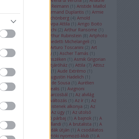
Arcangelo Corelli
(
1
)
Arena di Verona
(
3
)
Ariadne
auf Naxos
(
1
)
Aribert Reimann
(
1
)
Aristide Maillol
(
3
)
Arleen Auger
(
1
)
Armand Duplantis
(
1
)
Armie
Hammer
(
1
)
Arnold Schönberg
(
4
)
Arnold
Schwarzenegger
(
2
)
Árpa Attila
(
1
)
Arrigo Boito
(
2
)
Artemisia Gentileschi
(
2
)
Arthur Ransome
(
1
)
Arthur Rimbaud
(
1
)
Arthur Rubinstein
(
8
)
Artphoto
Galéria
(
1
)
Arturo Benedetti Michelangeli
(
1
)
Arturo Di Modica
(
1
)
Arturo Toscanini
(
2
)
Art
Garfunkel
(
1
)
Art Shay
(
1
)
Ascher Tamás
(
1
)
Ascher Tamás Háromszéken
(
1
)
Asmik Grigorian
(
2
)
Asteroid City
(
1
)
Átjáróház
(
1
)
Attila
(
7
)
Attisz
(
1
)
Aubrey Beardsley
(
1
)
Aude Extrémo
(
1
)
Audrey Hepburn
(
1
)
Augustin Hadelich
(
1
)
Aurelianus
(
1
)
Aurelia de Sousa
(
1
)
Aurélien
Pascal
(
1
)
Aurora borealis
(
1
)
Avignoni
szerelmesek
(
1
)
Az álarcosbál
(
1
)
Az alvilág
professzora
(
1
)
Az átváltozás
(
1
)
Az ír
(
1
)
Az
isenheimi oltár
(
1
)
Az istenek alkonya
(
2
)
Az
olvasás éjszakája
(
1
)
Az ügy
(
1
)
Az utolsó
mohikán
(
2
)
Az utolsó párbaj
(
1
)
A bajnok
(
1
)
A
bálna
(
1
)
A bolygó hollandi
(
1
)
A brutalista
(
1
)
A
Chorus Line
(
1
)
A csodák útján
(
1
)
A csodálatos
mandarin
(
1
)
A csütörtöki nyomozó-klub
(
1
)
A