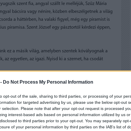
ugszik szent fia, angyal szállt le melléjük, Szűz Mária
yal bácsira vagy nénire, közben elbeszélgetnek a világ
sorda a háttérben, ha valaki figyel, még egy piramist is
tius piramisa. Szent József egy pásztortól kérdezi éppen,
ttünk ez a másik világ, amelyben szentek kóvályognak a
, az egyetlen, az igazi. Nyisd ki a szemet, ha csodát
 -
Do Not Process My Personal Information
to opt-out of the sale, sharing to third parties, or processing of your per
formation for targeted advertising by us, please use the below opt-out s
r selection. Please note that after your opt-out request is processed y
eing interest-based ads based on personal information utilized by us or
 BEJEGYZÉSEK:
disclosed to third parties prior to your opt-out. You may separately opt-
losure of your personal information by third parties on the IAB’s list of