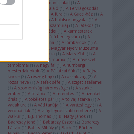
doktor úr
(
1
)
A Fabelman család
(
1
)
A
félkegyelmű
(
1
)
A feltaláló
(
1
)
A Felvilágosodás
Korának Zenekara
(
1
)
A fura
(
1
)
A Gucci-ház
(
1
)
A
Hail Mary-küldetés
(
1
)
A halálsor angyalai
(
1
)
A
halott város
(
1
)
A hét szamuráj
(
1
)
A játékos
(
1
)
A karmeliták párbeszédei
(
1
)
A karmesterek
alkonya
(
1
)
A kékszakállú herceg vára
(
1
)
A
keresztapa
(
1
)
A korona
(
1
)
A lombardok
(
1
)
A
magányos lovas
(
1
)
A Magyar Nyelv Múzeuma
(
1
)
A Magyar Zene Háza
(
1
)
A Mars Klub
(
1
)
A
menekülő ember
(
1
)
A múmia
(
1
)
A művészet
templomai
(
1
)
A nagy fal
(
1
)
A nürnbergi
mesterdalnokok
(
2
)
A Pál utcai fiúk
(
1
)
A Rajna
kincse
(
3
)
A részeg hajó
(
1
)
A rózsalovag
(
2
)
A
rózsa neve
(
1
)
A séfek séfe
(
1
)
A sziget szellemei
(
1
)
A szomorúság háromszöge
(
1
)
A szürke
ember
(
1
)
A terápia
(
1
)
A teremtés
(
1
)
A tizenkét
óriás
(
1
)
A tökéletes pár
(
1
)
A tolvaj szarka
(
1
)
A
vadak ura
(
1
)
A vád tanúja
(
1
)
A varázshegy
(
1
)
A
veronai fiúk
(
1
)
A világ legrosszabb embere
(
1
)
A
walkür
(
1
)
B.J. Thomas
(
1
)
B. Nagy János
(
1
)
Baarcsay Jenő
(
1
)
Babarczy Eszter
(
2
)
Babarczy
László
(
1
)
Babits Mihály
(
6
)
Bach
(
1
)
Bächer
Mihály
(
1
)
Bacsó Péter
(
2
)
Bakfark Bálint
(
1
)