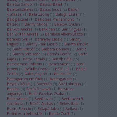
Balassa Sándor
(
1
)
Balassi Bálint
(
1
)
Balatonszemes
(
2
)
Balázs János
(
2
)
Balkon
kilátással
(
1
)
Balla Zsófia
(
1
)
Balogh Eszter
(
1
)
Balog József
(
1
)
Baltic Sea Philharmonic
(
1
)
Balzac
(
1
)
Bánffy Miklós
(
1
)
Bánkövi Gyula
(
1
)
Bánkuti András
(
1
)
Bánk bán
(
3
)
Bán Frigyes
(
1
)
Bán Zoltán András
(
2
)
Barabási Albert-László
(
1
)
Barabás Sári
(
1
)
Baranyay László
(
1
)
Bárány
Frigyes
(
1
)
Bárány Paál László
(
1
)
Baráth Emőke
(
5
)
Baráti Kristóf
(
5
)
Barbara Bonney
(
1
)
Barbie
(
1
)
Barbra Streisand
(
1
)
Barnás Ferenc
(
2
)
Barta
Lajos
(
1
)
Barta Tamás
(
1
)
Bartók Béla
(
15
)
Bartolomeo Colleoni
(
1
)
Basch Viktor
(
1
)
Basil
Brown
(
1
)
Bastille Opera
(
3
)
Básti Juli
(
1
)
Batka
Zoltán
(
2
)
Batthyány tér
(
1
)
Baudelaire
(
2
)
Baumgarten emlékdíj
(
1
)
Baumgartner
(
1
)
Bayeux kárpit
(
1
)
Bayreuth
(
3
)
Baz Luhrman
(
1
)
Beatles
(
4
)
Becéző szavak
(
1
)
Becstelen
brigantyk
(
1
)
Bede-Fazekas Csaba
(
1
)
Bedenweiler
(
1
)
Beethoven
(
11
)
Beethoven 9.
szimfónia
(
1
)
Békés András
(
1
)
Békés Itala
(
1
)
Bekim Fehmiu
(
1
)
Bélapátfalva
(
1
)
Belfast
(
1
)
Bellini és a bellinisták
(
1
)
Bende Zsolt
(
3
)