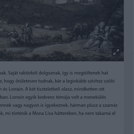
nak. Saját raktárból dolgoznak, így is megtöltenek hat
sze, hogy őrületesen tudnak, bár a leginkább szívhez szóló
 és Lorrain. A két tiszteletbeli olasz, mindketten ott
ában. Lorrain egyik kedvenc témája volt a menekülés
hennek vagy nagyon is igyekeznek, hárman plusz a szamár.
k, mi történik a Mona Lisa hátterében, ha nem takarná el