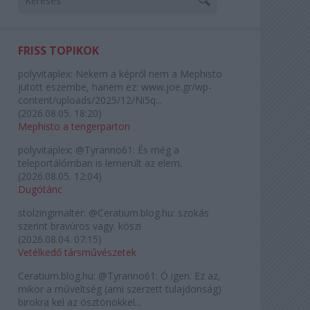
FRISS TOPIKOK
polyvitaplex:
Nekem a képről nem a Mephisto
jutott eszembe, hanem ez: www.joe.gr/wp-
content/uploads/2025/12/Ni5q...
(
2026.08.05. 18:20
)
Mephisto a tengerparton
polyvitaplex:
@Tyranno61: És még a
teleportálómban is lemerült az elem.
(
2026.08.05. 12:04
)
Dugótánc
stolzingimalter:
@Ceratium.blog.hu: szokás
szerint bravúros vagy. köszi
(
2026.08.04. 07:15
)
Vetélkedő társművészetek
Ceratium.blog.hu:
@Tyranno61: Ó igen. Ez az,
mikor a műveltség (ami szerzett tulajdonság)
birokra kel az ösztönökkel...