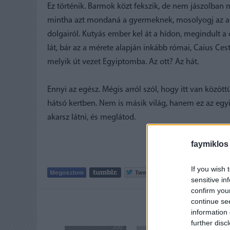
Ez történik. Barmok közt fekszik, de nem jászolban ny
mintha azt mondaná a gyermeknek, mosolyogj az ang
dolgairól. Kutyás ember kel át a hídon, megindult a c
lát, bár az a mérete alapján inkább római, Caius Ces
melyik út vezet Egyiptomba. Az ott? Az hát.
Ennyi az egész. Mégis arról szól, hogy itt van közö
hátsó kertben. Nem is másik világ, hanem ez az egyik
akarsz látni, és meglátod.
faymiklos
If you wish 
Tetszik
0
sensitive in
confirm you
continue se
AJÁNLOTT
information 
further disc