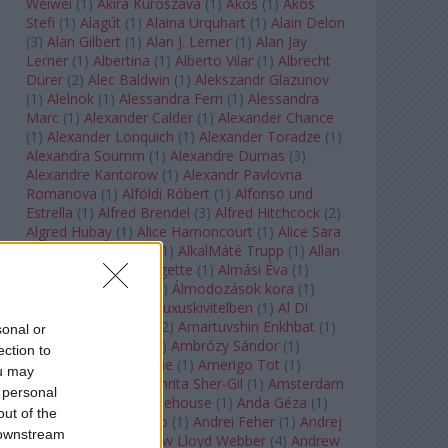
Weiwei
(
1
)
Akira Kuroszava
(
1
)
Ákos
(
1
)
Ákos
Stefi
(
1
)
Alagút
(
1
)
Alaina Urquhart
(
1
)
Alain Delon
(
3
)
Alan Gilbert
(
1
)
Alan J. Lerner
(
1
)
Alan Jay
Lerner
(
1
)
Albertina
(
1
)
Alberto Vilar
(
1
)
Albrecht
Dürer
(
2
)
Alec Baldwin
(
1
)
Alekszandr Glazunov
(
1
)
Alelnök
(
1
)
Alessandra Ferri
(
1
)
Alessandra
Marc
(
1
)
Alexander Calder
(
1
)
Alexander Chance
(
1
)
Alexander Lonquich
(
1
)
Alexander Toradze
(
1
)
Alexandra Soumm
(
1
)
Alexandre Dumas
(
3
)
Alexandre Kantorow
(
1
)
Alexandr Pavlovna
Romanova
(
1
)
Alföldi Róbert
(
1
)
Alfonso und
Estrella
(
1
)
Alfred Brendel
(
3
)
Alfred Hitchcock
(
2
)
Algred Hubay
(
1
)
Alice Harnoncourt
(
1
)
Alice Sara
Ott
(
1
)
Alice Springs
(
1
)
AlkalMáté Trupp
(
1
)
Allan
Clayton
(
1
)
Allen Midgette
(
1
)
Almási Éva
(
1
)
Almásy László Ede
(
1
)
Álmodozások kora
(
1
)
Álomutazó
(
1
)
Álom luxuskivitelben
(
1
)
Al Di
Meola
(
1
)
Amadeus
(
2
)
Amartuvshin Enkhbat
(
1
)
sonal or
Ambroise Thomas
(
1
)
Ambrózy Sándor
(
1
)
ection to
Ambrus Kyri
(
1
)
Amélie
(
1
)
Amerigo Tot
(
1
)
ou may
Amikor Galéria
(
1
)
Amrita Sher-Gil
(
1
)
Amsterdam
 personal
Baroque
(
1
)
Amy Winehouse
(
1
)
Anda Géza
(
1
)
out of the
Andrea del Verrocchio
(
1
)
Andrei Feher
(
1
)
Andrej
 downstream
Tarkovszkij
(
1
)
Andrew Lloyd Webber
(
4
)
Andrew