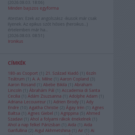
(
2026.08.03. 18:06
)
Minden bajszos egyforma
Atestan:
Ezek az angolszász -ikusok már csak
ilyenek. Az epikus szót hősies (heroikus...)
értelemben már ha...
(
2026.08.03. 08:51
)
Ironikus
CÍMKÉK
180-as Csoport
(
1
)
21. Század Kiadó
(
1
)
6szín
Teátrum
(
1
)
A. A. Milne
(
1
)
Aaron Copland
(
3
)
Aaron Rosand
(
1
)
Abebe Bikila
(
1
)
Abraham
Lincoln
(
1
)
Ábrahám Pál
(
1
)
Accademia di Santa
Cecilia
(
1
)
Ádám Zsuzsanna
(
1
)
Adolphe Adam
(
1
)
Adriana Lecouvreur
(
1
)
Adrien Brody
(
1
)
Ady
Endre
(
10
)
Agatha Christie
(
2
)
Ágay Irén
(
1
)
Agnes
Baltsa
(
1
)
Agnes Giebel
(
1
)
Agrippina
(
5
)
Ahmed
Szadavi
(
1
)
Ahol a folyami rákok énekelnek
(
1
)
Ahol a nap felkel Párizsban
(
1
)
Aida
(
1
)
Aida
Garifullina
(
2
)
Aigul Akhmetshina
(
1
)
Air
(
1
)
Ai