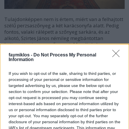
Tulajdonképpen nem is értem, miért van a felhajtott
szélű perzsaszőnyeg a két karácsonyfa alatt. Pedig
fontos, valaki rálépett a szőnyeg sarkára, és az
alkotó, Szirtes János némileg megbántottan
hajtogatta vissza a szőnyeget. Mondjuk, hogy ez
volna a varázslat a hétköznapokban, ilyen mesés
faymiklos -
Do Not Process My Personal
tárgyakon tiprunk, szőnyegen, amely jobb esetben
Information
repülni is tud. Szentendrén nem repül ez a
mégiscsak polgári szőnyeg, hever a padlón a
If you wish to opt-out of the sale, sharing to third parties, or
MűvészetMalomban. De nem is fontos, repül-e vagy
processing of your personal or sensitive information for
sem, valahogy jobban leköt fölötte a két keresztbe
targeted advertising by us, please use the below opt-out
tett fa. Polgári ünneplése egy régi születésnek, de
section to confirm your selection. Please note that after your
ebben a változatban polgári ünneplése egy régi
opt-out request is processed you may continue seeing
kivégzésnek is.
interest-based ads based on personal information utilized by
us or personal information disclosed to third parties prior to
A fákra elektromotor van szerelve, amely finoman
your opt-out. You may separately opt-out of the further
rázogatja az alkotmányt. Most még csak lebegnek
disclosure of your personal information by third parties on the
tőle, de ahogy telnek-múlnak a napok, szépen le
IAB’s list of downstream participants. This information may