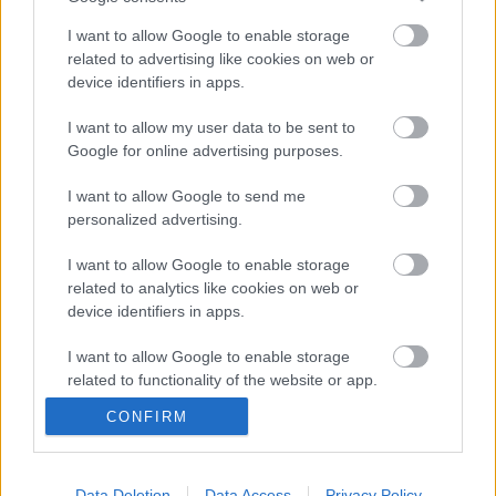
I want to allow Google to enable storage
related to advertising like cookies on web or
Dugótánc
device identifiers in apps.
I want to allow my user data to be sent to
Google for online advertising purposes.
Ironikus
I want to allow Google to send me
personalized advertising.
I want to allow Google to enable storage
related to analytics like cookies on web or
Operában énekelni
device identifiers in apps.
I want to allow Google to enable storage
related to functionality of the website or app.
CONFIRM
Robinson
I want to allow Google to enable storage
related to personalization.
I want to allow Google to enable storage
Data Deletion
Data Access
Privacy Policy