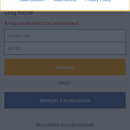
related to security, including authentication
Szólj hozzá!
functionality and fraud prevention, and other
user protection.
A hozzászóláshoz be kell lépned!
VAGY
Nincsenek hozzászólások