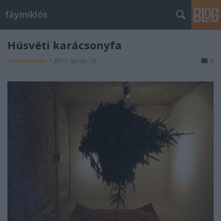
fáymiklós
Húsvéti karácsonyfa
stolzingimalter
•
2017. április 10.
0