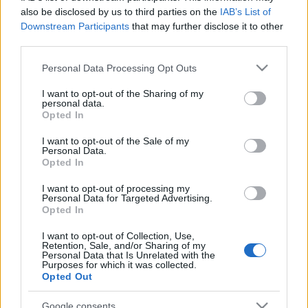
fognak száradni a fenyők tüskéi, és a folyamatos
also be disclosed by us to third parties on the
IAB’s List of
rázogatástól le is fognak hullani arra a szép polgári
Downstream Participants
that may further disclose it to other
szőnyegre, azzal a tanulsággal, hogy az életet, úgy
third parties.
látszik, csak a halállal tudjuk ünnepelni.
Please note that this website/app uses one or more Google
Lombhullással a gyöngyvirágot, nagypéntekkel a
Personal Data Processing Opt Outs
services and may gather and store information including but
karácsonyt.
not limited to your visit or usage behaviour. You may click to
I want to opt-out of the Sharing of my
personal data.
grant or deny consent to Google and its third-party tags to
Opted In
use your data for below specified purposes in below Google
consent section.
I want to opt-out of the Sale of my
Personal Data.
Címkék:
Szentendre
Szirtes János
Opted In
I want to opt-out of processing my
Personal Data for Targeted Advertising.
Opted In
Ajánlott bejegyzések:
I want to opt-out of Collection, Use,
Retention, Sale, and/or Sharing of my
Personal Data that Is Unrelated with the
Purposes for which it was collected.
Opted Out
Szörnyű métely
Google consents