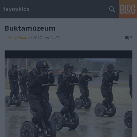
fáymiklós
Buktamúzeum
stolzingimalter
•
2017. április 27.
5