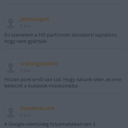
janoszeged
9 éve
Én szerettem a HD parfümöt/ dezodort/ sajnálom,
hogy nem gyártják.
stolzingimalter
9 éve
Hiszen pont erről van szó. Hogy nálunk siker, és erre
beteszik a bukások múzeumába.
tnsnames.ora
8 éve
A Google-szemüveg folyamatában van :)