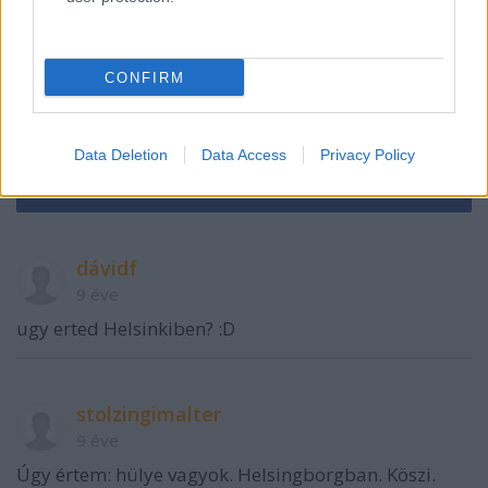
CONFIRM
VAGY
Data Deletion
Data Access
Privacy Policy
dávidf
9 éve
ugy erted Helsinkiben? :D
stolzingimalter
9 éve
Úgy értem: hülye vagyok. Helsingborgban. Köszi.