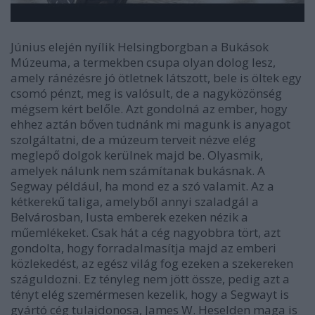
Június elején nyílik Helsingborgban a Bukások
Múzeuma, a termekben csupa olyan dolog lesz,
amely ránézésre jó ötletnek látszott, bele is öltek egy
csomó pénzt, meg is valósult, de a nagyközönség
mégsem kért belőle. Azt gondolná az ember, hogy
ehhez aztán bőven tudnánk mi magunk is anyagot
szolgáltatni, de a múzeum terveit nézve elég
meglepő dolgok kerülnek majd be. Olyasmik,
amelyek nálunk nem számítanak bukásnak. A
Segway például, ha mond ez a szó valamit. Az a
kétkerekű taliga, amelyből annyi szaladgál a
Belvárosban, lusta emberek ezeken nézik a
műemlékeket. Csak hát a cég nagyobbra tört, azt
gondolta, hogy forradalmasítja majd az emberi
közlekedést, az egész világ fog ezeken a szekereken
száguldozni. Ez tényleg nem jött össze, pedig azt a
tényt elég szemérmesen kezelik, hogy a Segwayt is
gyártó cég tulajdonosa, James W. Heselden maga is