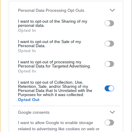
Please note that this website/app uses one or more Google
Personal Data Processing Opt Outs
services and may gather and store information including but
not limited to your visit or usage behaviour. You may click to
I want to opt-out of the Sharing of my
personal data.
grant or deny consent to Google and its third-party tags to
Opted In
use your data for below specified purposes in below Google
consent section.
I want to opt-out of the Sale of my
Ajánlott bejegyzések:
Personal Data.
Opted In
I want to opt-out of processing my
Personal Data for Targeted Advertising.
Atlasz, hanyatlasz
Opted In
I want to opt-out of Collection, Use,
Retention, Sale, and/or Sharing of my
Personal Data that Is Unrelated with the
Purposes for which it was collected.
Dugótánc
Opted Out
Google consents
I want to allow Google to enable storage
Ironikus
related to advertising like cookies on web or