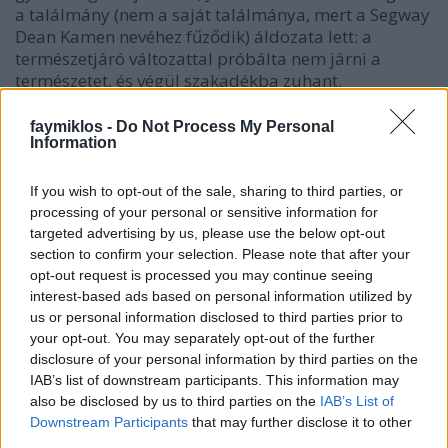
a találmány (nem a saját találmánya, mert a Segway
Dean Kamen nevéhez fűződik) áldozata lett: a
természetjáró változattal próbálta nem járni a
természetet, és végül szakadékba zuhant.
Ott lesz a kiállításon a Google szemüveg, amelyről
faymiklos -
Do Not Process My Personal
én még azt hittem, hogy folyamatban lévő dolog, és
Information
nem befejezett múlt, aztán a Coca-Cola blak, amely
koffeinben gazdag kávépótlék lett volna, de
If you wish to opt-out of the sale, sharing to third parties, or
valamiért az emberek maradnak a hagyományos,
processing of your personal or sensitive information for
szénsavmentes változatnál, és, még egy meglepetés,
targeted advertising by us, please use the below opt-out
a Harley-Davidson parfümök, pedig azt gondoltam,
section to confirm your selection. Please note that after your
a hazai ujjatlan trikós társadalom nagyra értékeli.
opt-out request is processed you may continue seeing
Ha már a motort nem engedheti meg magának,
interest-based ads based on personal information utilized by
legalább az illat legyen az övék és a környezetüké.
us or personal information disclosed to third parties prior to
your opt-out. You may separately opt-out of the further
disclosure of your personal information by third parties on the
Ha van tanulság, akkor épp a fordítottja az
IAB’s list of downstream participants. This information may
előfeltevésnek: nálunk még az is megy, ami másutt
also be disclosed by us to third parties on the
IAB’s List of
kiállítandó bukta. Hajrá Magyarország, hajrá
Downstream Participants
that may further disclose it to other
magyarok.
third parties.