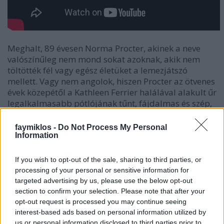
Meghalt, 89 évesen Norma Procter, akinek a neve
valószínűleg nem mond sokat azoknak, akik nem
töltötték fél vagy egész életüket a lemezjátszó
mellett. Vagy nem angolok, hiszen Procter az ötvenes
évek közepétől a Kathleen Ferrier halálával alakult űr
legalkalmasabb pótlójának tűnt, fájdalmas és szép,
sötét színű hangjával. Így is kissé távoli emlék
maradt, valaki, akinek a nevét folyton olvasta az
faymiklos -
Do Not Process My Personal
ember, de nem mondhatnám, hogy a szomszéd
Information
szobából, két másodperc után... Főleg, mert a
szomszéd szobában sem őt hallgatták.
If you wish to opt-out of the sale, sharing to third parties, or
processing of your personal or sensitive information for
Halála nekem egy másik halált is eszembe juttat,
targeted advertising by us, please use the below opt-out
Bors Jenő, a Hungarotont egykor naggyá tevő
section to confirm your selection. Please note that after your
igazgató elhunytakor írta Nádori Péter, hogy ha
opt-out request is processed you may continue seeing
emlékezni akarunk rá, tegyük föl a Mahler 3.
interest-based ads based on personal information utilized by
szimfóniát Horensteinnel. Egyfelől azt éreztem, hogy
us or personal information disclosed to third parties prior to