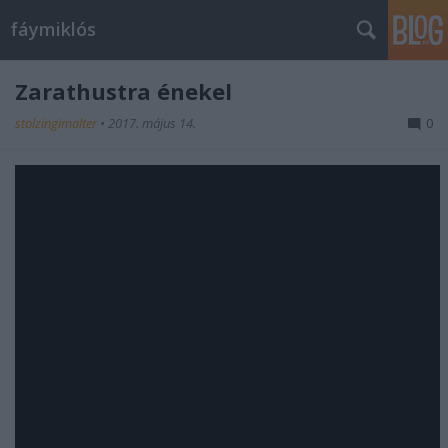
fáymiklós
Zarathustra énekel
stolzingimalter
•
2017. május 14.
0