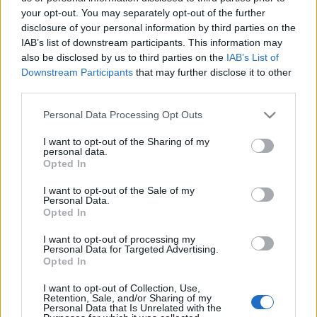
ez csodálatos, egy lemezkiadóra lemezzel emlékezni,
your opt-out. You may separately opt-out of the further
disclosure of your personal information by third parties on the
és az egész embert, az ízlését, érdeklődését, világát
IAB’s list of downstream participants. This information may
elhelyezte ez az egy mondat. Csak hát könnyű azt
also be disclosed by us to third parties on the
IAB’s List of
mondani. Igazán átlagon felüli, vagy annak
Downstream Participants
that may further disclose it to other
képzelem a lemezgyűjteményemet, de ez a
third parties.
Horenstein nincs benne.
Please note that this website/app uses one or more Google
Personal Data Processing Opt Outs
Azóta, tudjuk, hogy nincs is feltétlenül
services and may gather and store information including but
gyűjteményekre szükség. Amit keresünk, kis
not limited to your visit or usage behaviour. You may click to
I want to opt-out of the Sharing of my
szerencsével megtalálható az interneten. Itt zárul a
personal data.
grant or deny consent to Google and its third-party tags to
Opted In
kör, a Horenstein vezényelte Mahler 3.-on Norma
use your data for below specified purposes in below Google
Procter énekel. Akinek kevés ideje van, csak az
consent section.
I want to opt-out of the Sale of my
énekelt tételt is meghallgatja, de fönt van a teljes
Personal Data.
Opted In
mű. Hogy eszünkbe jussanak.
I want to opt-out of processing my
Personal Data for Targeted Advertising.
Opted In
I want to opt-out of Collection, Use,
Címkék:
Norma Procter
Bors Jenő
Retention, Sale, and/or Sharing of my
Personal Data that Is Unrelated with the