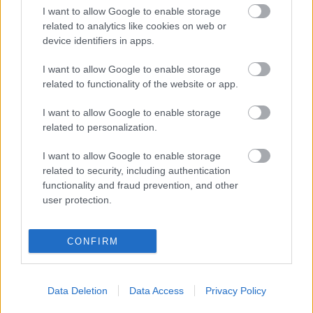
I want to allow Google to enable storage
related to analytics like cookies on web or
device identifiers in apps.
Ajánlott bejegyzések:
I want to allow Google to enable storage
related to functionality of the website or app.
Mephisto a tengerparton
I want to allow Google to enable storage
related to personalization.
I want to allow Google to enable storage
related to security, including authentication
Minden bajszos egyforma
functionality and fraud prevention, and other
user protection.
CONFIRM
Szerelmes egy zongorába
Data Deletion
Data Access
Privacy Policy