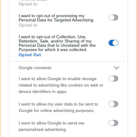
Opted In
A legkedvesebb állatos emlékem azonban majdnem
I want to opt-out of processing my
Personal Data for Targeted Advertising.
ugyanaz, ami Epheszoszban volt, csak mégis zárt
Opted In
helyen történt, az Erkel Színházban, amíg Eugen
Jochum vezényelte Schubert Nagy C-dúr
I want to opt-out of Collection, Use,
Retention, Sale, and/or Sharing of my
szimfóniáját. Egy macska settenkedett be az
Personal Data that Is Unrelated with the
oldalbejárón, lassan és ijedten lépkedett a
Purposes for which it was collected.
Opted Out
karmesteri pulpitus felé, majd megállt, körülnézett,
és, mint aki tudja, hogy tilosba lépett, megfordult és
Google consents
kiszaladt. Nyílt színi taps nem volt, de az előadás
erről a pillanatról szólt, erről beszélt utána
I want to allow Google to enable storage
mindenki. Azóta sem értem. Ha ennyire nagy
related to advertising like cookies on web or
hatással van ránk egy kóbor macska, akkor miért
device identifiers in apps.
nem az állatkertbe járunk hangversenyek helyett?
I want to allow my user data to be sent to
Google for online advertising purposes.
I want to allow Google to send me
personalized advertising.
Címkék:
Eugen Jochum