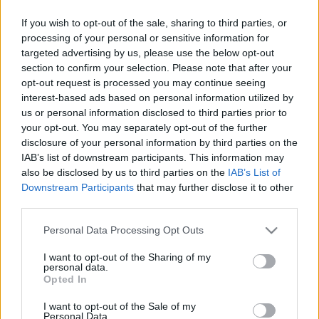
ezt nehéz megmondani. A közönség mindenesetre
fellépésként értékelte, nevette és megtapsolta a
If you wish to opt-out of the sale, sharing to third parties, or
produkciót, a kutya egy szép nagyot ásított
processing of your personal or sensitive information for
mindenki helyett, és itt, sajnos véget is ér a felvétel.
targeted advertising by us, please use the below opt-out
section to confirm your selection. Please note that after your
Persze, az embernek eszébe jutnak a klasszikus
opt-out request is processed you may continue seeing
állatos malőrök a zenében, amire a legtöbb
interest-based ads based on personal information utilized by
lehetőséget az Aida bevonulási jelenete adja, a lelkes
us or personal information disclosed to third parties prior to
rendezők elefántokat és lovakat akarnak, aztán az
your opt-out. You may separately opt-out of the further
előbbi belepisil a súgólyukba, az utóbbi telekakálja
disclosure of your personal information by third parties on the
a színpadot, majd megérkeznek az etióp foglyok, és
IAB’s list of downstream participants. This information may
also be disclosed by us to third parties on the
IAB’s List of
orrukat fintorítva próbálnak kegyelemért
Downstream Participants
that may further disclose it to other
könyörögni. A valaha oly emlékezetes Giuseppe
third parties.
Raffa rendezte népstadionbeli blamázs egyik szép
pillanata volt, amikor az állatok után berohant
Please note that this website/app uses one or more Google
Personal Data Processing Opt Outs
néhány egyiptomi köztisztasági ember, csíkos
services and may gather and store information including but
fejfedőben, szoknyában, félmeztelenül, de seprűvel
not limited to your visit or usage behaviour. You may click to
I want to opt-out of the Sharing of my
meg lapáttal, és gyors tisztogatást rendeztek. Mint
personal data.
grant or deny consent to Google and its third-party tags to
Opted In
tudjuk, a bemutató alatt már eddig a pillanatig nem
use your data for below specified purposes in below Google
sikerült eljutni, a közönség a hangerősítés
consent section.
I want to opt-out of the Sale of my
szörnyűségessége miatt fütyülve tiltakozott.
Personal Data.