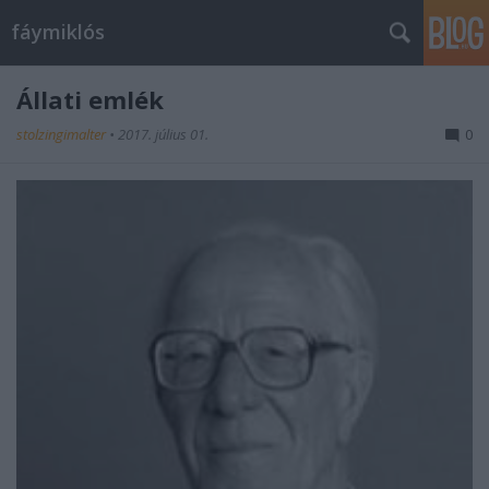
fáymiklós
Állati emlék
stolzingimalter
•
2017. július 01.
0