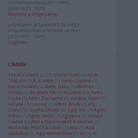
content/uploads/2025/12/Ni5q...
(
2026.08.05. 18:20
)
Mephisto a tengerparton
polyvitaplex:
@Tyranno61: És még a
teleportálómban is lemerült az elem.
(
2026.08.05. 12:04
)
Dugótánc
CÍMKÉK
180-as Csoport
(
1
)
21. Század Kiadó
(
1
)
6szín
Teátrum
(
1
)
A. A. Milne
(
1
)
Aaron Copland
(
3
)
Aaron Rosand
(
1
)
Abebe Bikila
(
1
)
Abraham
Lincoln
(
1
)
Ábrahám Pál
(
1
)
Accademia di Santa
Cecilia
(
1
)
Ádám Zsuzsanna
(
1
)
Adolphe Adam
(
1
)
Adriana Lecouvreur
(
1
)
Adrien Brody
(
1
)
Ady
Endre
(
10
)
Agatha Christie
(
2
)
Ágay Irén
(
1
)
Agnes
Baltsa
(
1
)
Agnes Giebel
(
1
)
Agrippina
(
5
)
Ahmed
Szadavi
(
1
)
Ahol a folyami rákok énekelnek
(
1
)
Ahol a nap felkel Párizsban
(
1
)
Aida
(
1
)
Aida
Garifullina
(
2
)
Aigul Akhmetshina
(
1
)
Air
(
1
)
Ai