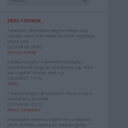
FRISS TOPIKOK
Tyranno61:
@Ceratium.blog.hu: milyen szép
invitálás. Akkor már inkább az Ember tragédiája
utolsó sora.
(
2026.08.08. 20:47
)
Szörnyű métely
Ceratium.blog.hu:
A történelmi hűséghez
hozzátartozik, hogy GG első lemeze egy 1953-
ban rögzített felvétel, amit a H...
(
2026.08.07. 17:14
)
Önfej
Ceratium.blog.hu:
@Tyranno61: köszi, ez az! A
marslakók is köszönik.
(
2026.08.06. 21:17
)
Atlasz, hanyatlasz
polyvitaplex:
Nekem a képről nem a Mephisto
jutott eszembe, hanem ez: www.joe.gr/wp-