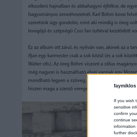
elkezdeni hajnalban és abbahagyni éjfélkor, de egye
hagyományos zeneélvezetnél. Karl Böhm korai felvé
szeretünk úgy gondolni, mint aki mindig is öreg volt
levegőjű és szépségű Cosi fan tuttéval kezdődött v
Ez az album ott zárul, és nyilván van, akinek az a t
ifjan egy karmester csak a sok közül (és a sok között
Walter stb.). Az öreg Böhm viszont a stílus magány
még nagyon is használható elvei vannak egy Mozart
mondható legyen a szöveg, és első kézből vannak in
faymiklos
hiszen maga a szerző veregette meg a vállát, ha elég
If you wish 
sensitive in
confirm you
continue se
information 
further disc