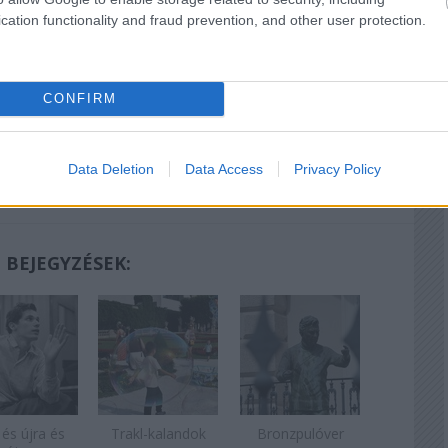
 az embernek légszomja lesz, ahogy hallgatja, de az
cation functionality and fraud prevention, and other user protection.
 kéj. Kis éji zene meg a 9. szimfónia, a Wagner-
k is vége lett, Böhm túl volt a kétéves szilenciumán, ne
CONFIRM
Data Deletion
Data Access
Privacy Policy
 BEJEGYZÉSEK:
 és újra és
Trakl-kalandok
Bronzpulóver