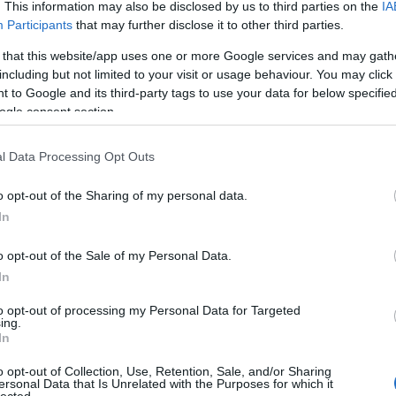
. This information may also be disclosed by us to third parties on the
IA
Participants
that may further disclose it to other third parties.
 that this website/app uses one or more Google services and may gath
including but not limited to your visit or usage behaviour. You may click 
 to Google and its third-party tags to use your data for below specifi
ogle consent section.
l Data Processing Opt Outs
o opt-out of the Sharing of my personal data.
In
o opt-out of the Sale of my Personal Data.
In
to opt-out of processing my Personal Data for Targeted
ing.
In
tjuk, könnyebb megfeledkeznünk az életút nem éppen
o opt-out of Collection, Use, Retention, Sale, and/or Sharing
ersonal Data that Is Unrelated with the Purposes for which it
 alá tesznek, amikor a drezdai Staatskapellével készített
lected.