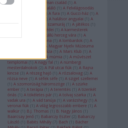
doktor úr
(
1
)
A Fabelman család
(
1
)
A
félkegyelmű
(
1
)
A feltaláló
(
1
)
A Felvilágosodás
Korának Zenekara
(
1
)
A fura
(
1
)
A Gucci-ház
(
1
)
A
Hail Mary-küldetés
(
1
)
A halálsor angyalai
(
1
)
A
halott város
(
1
)
A hét szamuráj
(
1
)
A játékos
(
1
)
A karmeliták párbeszédei
(
1
)
A karmesterek
alkonya
(
1
)
A kékszakállú herceg vára
(
1
)
A
keresztapa
(
1
)
A korona
(
1
)
A lombardok
(
1
)
A
magányos lovas
(
1
)
A Magyar Nyelv Múzeuma
(
1
)
A Magyar Zene Háza
(
1
)
A Mars Klub
(
1
)
A
menekülő ember
(
1
)
A múmia
(
1
)
A művészet
templomai
(
1
)
A nagy fal
(
1
)
A nürnbergi
mesterdalnokok
(
2
)
A Pál utcai fiúk
(
1
)
A Rajna
kincse
(
3
)
A részeg hajó
(
1
)
A rózsalovag
(
2
)
A
rózsa neve
(
1
)
A séfek séfe
(
1
)
A sziget szellemei
(
1
)
A szomorúság háromszöge
(
1
)
A szürke
ember
(
1
)
A terápia
(
1
)
A teremtés
(
1
)
A tizenkét
óriás
(
1
)
A tökéletes pár
(
1
)
A tolvaj szarka
(
1
)
A
vadak ura
(
1
)
A vád tanúja
(
1
)
A varázshegy
(
1
)
A
veronai fiúk
(
1
)
A világ legrosszabb embere
(
1
)
A
walkür
(
1
)
B.J. Thomas
(
1
)
B. Nagy János
(
1
)
Baarcsay Jenő
(
1
)
Babarczy Eszter
(
2
)
Babarczy
László
(
1
)
Babits Mihály
(
7
)
Bach
(
1
)
Bächer
Mihály
(
1
)
Bacsó Péter
(
2
)
Bakfark Bálint
(
1
)