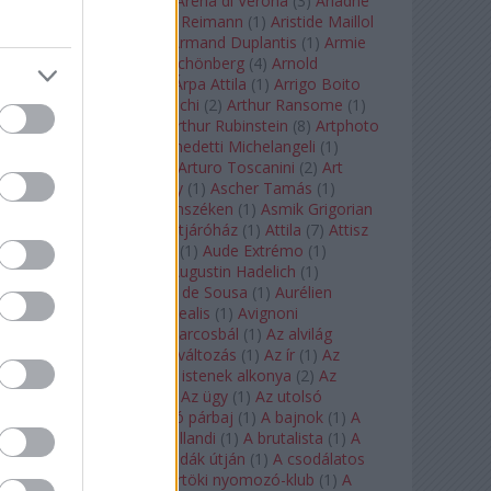
Arcangelo Corelli
(
1
)
Arena di Verona
(
3
)
Ariadne
auf Naxos
(
1
)
Aribert Reimann
(
1
)
Aristide Maillol
(
3
)
Arleen Auger
(
1
)
Armand Duplantis
(
1
)
Armie
Hammer
(
1
)
Arnold Schönberg
(
4
)
Arnold
Schwarzenegger
(
2
)
Árpa Attila
(
1
)
Arrigo Boito
(
2
)
Artemisia Gentileschi
(
2
)
Arthur Ransome
(
1
)
Arthur Rimbaud
(
1
)
Arthur Rubinstein
(
8
)
Artphoto
Galéria
(
1
)
Arturo Benedetti Michelangeli
(
1
)
Arturo Di Modica
(
1
)
Arturo Toscanini
(
2
)
Art
Garfunkel
(
1
)
Art Shay
(
1
)
Ascher Tamás
(
1
)
Ascher Tamás Háromszéken
(
1
)
Asmik Grigorian
(
2
)
Asteroid City
(
1
)
Átjáróház
(
1
)
Attila
(
7
)
Attisz
(
1
)
Aubrey Beardsley
(
1
)
Aude Extrémo
(
1
)
Audrey Hepburn
(
1
)
Augustin Hadelich
(
1
)
Aurelianus
(
1
)
Aurelia de Sousa
(
1
)
Aurélien
Pascal
(
1
)
Aurora borealis
(
1
)
Avignoni
szerelmesek
(
1
)
Az álarcosbál
(
1
)
Az alvilág
professzora
(
1
)
Az átváltozás
(
1
)
Az ír
(
1
)
Az
isenheimi oltár
(
1
)
Az istenek alkonya
(
2
)
Az
olvasás éjszakája
(
1
)
Az ügy
(
1
)
Az utolsó
mohikán
(
2
)
Az utolsó párbaj
(
1
)
A bajnok
(
1
)
A
bálna
(
1
)
A bolygó hollandi
(
1
)
A brutalista
(
1
)
A
Chorus Line
(
1
)
A csodák útján
(
1
)
A csodálatos
mandarin
(
1
)
A csütörtöki nyomozó-klub
(
1
)
A