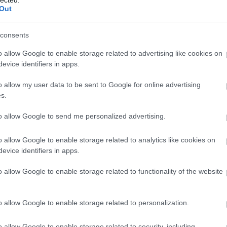
Out
dába? Nem is a hogyan, de a mikor számít. Fritz Busch volt
r Hitler kancellárrá lett. Nem kényszerűségből (már ha a
consents
rt volt annyi esze, hogy lássa, miről van szó, és nem
 várjuk meg, mi lesz belőle, nem eszik olyan forrón a
o allow Google to enable storage related to advertising like cookies on
evice identifiers in apps.
oletto előtt, de nem véletlenül. Busch el, Böhm a helyén,
nyvállalatánál (ha jól mondom), az Electrolánál. Ma Böhm
o allow my user data to be sent to Google for online advertising
 adalék, aki tájékozott, az még tudja, hogy ő vezényelte
s.
mánnal Don Ottavio szerepében. Nem vagyunk éppenséggel
to allow Google to send me personalized advertising.
o allow Google to enable storage related to analytics like cookies on
 elmondják (legalábbis idényben), hogy nincs bal- és
evice identifiers in apps.
s, hogy nincs más dolgunk, mint erre mind nem és nem
o allow Google to enable storage related to functionality of the website
album, hallja az ember a sustorgást, amit a régi lemezek
 a felvételek, tiszták és jól szólnak, egyedül a Szöktetés
őkön közreműködnének az ütőhangszeresek. De rögtön az
o allow Google to enable storage related to personalization.
zólójával. A holland hegedűs egyszerűen nem veszi el a
o allow Google to enable storage related to security, including