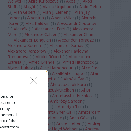
Weiwei
(
1
)
Akira Kuroszava
(
1
)
Ákos
(
1
)
Ákos
Stefi
(
1
)
Alagút
(
1
)
Alaina Urquhart
(
1
)
Alain Delon
(
3
)
Alan Gilbert
(
1
)
Alan J. Lerner
(
1
)
Alan Jay
Lerner
(
1
)
Albertina
(
1
)
Alberto Vilar
(
1
)
Albrecht
Dürer
(
2
)
Alec Baldwin
(
1
)
Alekszandr Glazunov
(
1
)
Alelnök
(
1
)
Alessandra Ferri
(
1
)
Alessandra
Marc
(
1
)
Alexander Calder
(
1
)
Alexander Chance
(
1
)
Alexander Lonquich
(
1
)
Alexander Toradze
(
1
)
Alexandra Soumm
(
1
)
Alexandre Dumas
(
3
)
Alexandre Kantorow
(
1
)
Alexandr Pavlovna
Romanova
(
1
)
Alföldi Róbert
(
1
)
Alfonso und
Estrella
(
1
)
Alfred Brendel
(
3
)
Alfred Hitchcock
(
2
)
Algred Hubay
(
1
)
Alice Harnoncourt
(
1
)
Alice Sara
Ott
(
1
)
Alice Springs
(
1
)
AlkalMáté Trupp
(
1
)
Allan
Clayton
(
1
)
Allen Midgette
(
1
)
Almási Éva
(
1
)
Almásy László Ede
(
1
)
Álmodozások kora
(
1
)
Álomutazó
(
1
)
Álom luxuskivitelben
(
1
)
Al Di
Meola
(
1
)
Amadeus
(
2
)
Amartuvshin Enkhbat
(
1
)
sonal or
Ambroise Thomas
(
1
)
Ambrózy Sándor
(
1
)
ection to
Ambrus Kyri
(
1
)
Amélie
(
1
)
Amerigo Tot
(
1
)
ou may
Amikor Galéria
(
1
)
Amrita Sher-Gil
(
1
)
Amsterdam
 personal
Baroque
(
1
)
Amy Winehouse
(
1
)
Anda Géza
(
1
)
out of the
Andrea del Verrocchio
(
1
)
Andrei Feher
(
1
)
Andrej
 downstream
Tarkovszkij
(
1
)
Andrew Lloyd Webber
(
4
)
Andrew