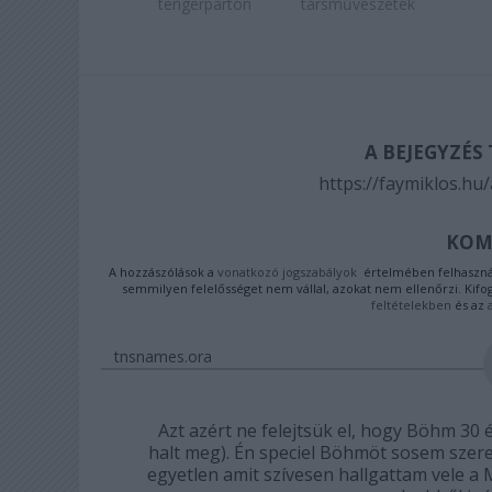
tengerparton
társművészetek
A BEJEGYZÉS
https://faymiklos.hu
KOM
A hozzászólások a
vonatkozó jogszabályok
értelmében felhasznál
semmilyen felelősséget nem vállal, azokat nem ellenőrzi. Kifo
feltételekben
és az
tnsnames.ora
Azt azért ne felejtsük el, hogy Böhm 30 é
halt meg). Én speciel Böhmöt sosem szere
egyetlen amit szívesen hallgattam vele a 