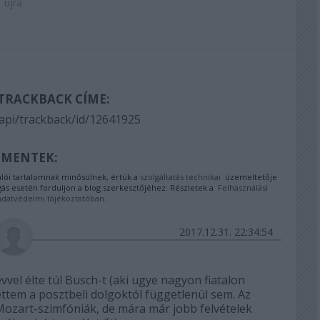
újra
 TRACKBACK CÍME:
/api/trackback/id/12641925
MENTEK:
ói tartalomnak minősülnek, értük a
szolgáltatás technikai
üzemeltetője
gás esetén forduljon a blog szerkesztőjéhez. Részletek a
Felhasználási
adatvédelmi tájékoztatóban
.
2017.12.31. 22:34:54
vvel élte túl Busch-t (aki ugye nagyon fiatalon
ttem a posztbeli dolgoktól függetlenül sem. Az
Mozart-szimfóniák, de mára már jobb felvételek