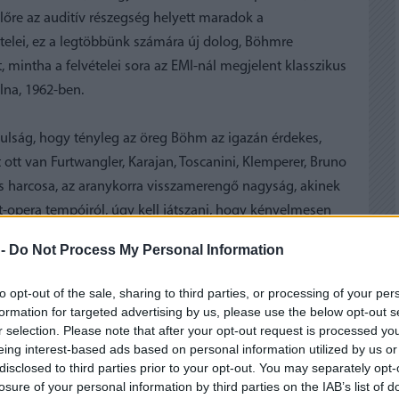
lőre az auditív részegség helyett maradok a
telei, ez a legtöbbünk számára új dolog, Böhmre
, mintha a felvételei sora az EMI-nál megjelent klasszikus
olna, 1962-ben.
anulság, hogy tényleg az öreg Böhm az igazán érdekes,
 ott van Furtwangler, Karajan, Toscanini, Klemperer, Bruno
os harcosa, az aranykorra visszamerengő nagyság, akinek
-opera tempóiról, úgy kell játszani, hogy kényelmesen
formációi Richard Strauss szimfonikus költeményeiről is,
 -
Do Not Process My Personal Information
edett volt vele.
to opt-out of the sale, sharing to third parties, or processing of your per
formation for targeted advertising by us, please use the below opt-out s
r selection. Please note that after your opt-out request is processed y
eing interest-based ads based on personal information utilized by us or
disclosed to third parties prior to your opt-out. You may separately opt-
losure of your personal information by third parties on the IAB’s list of