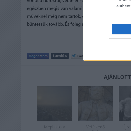
vonót a húrokról, végtelenségig hullámzik a dallam,
authenti
egészben mégis van valami kellemesen feszülő, bűnös
műveknél még nem tartok, de addigra már a háborúna
büntessük tovább. És főleg magunkat ne.
Tetszik
0
AJÁNLOTT
Mephisto a
Vetélkedő
Újra