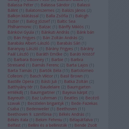
Balassa Péter
(
1
)
Balassa Sándor
(
1
)
Balassi
Bálint
(
1
)
Balatonszemes
(
2
)
Balázs János
(
2
)
Balkon kilátással
(
1
)
Balla Zsófia
(
1
)
Balogh
Eszter
(
1
)
Balog József
(
1
)
Baltic Sea
Philharmonic
(
1
)
Balzac
(
1
)
Bánffy Miklós
(
1
)
Bánkövi Gyula
(
1
)
Bánkuti András
(
1
)
Bánk bán
(
3
)
Bán Frigyes
(
1
)
Bán Zoltán András
(
2
)
Barabási Albert-László
(
1
)
Barabás Sári
(
1
)
Baranyay László
(
1
)
Bárány Frigyes
(
1
)
Bárány
Paál László
(
1
)
Baráth Emőke
(
5
)
Baráti Kristóf
(
5
)
Barbara Bonney
(
1
)
Barbie
(
1
)
Barbra
Streisand
(
1
)
Barnás Ferenc
(
2
)
Barta Lajos
(
1
)
Barta Tamás
(
1
)
Bartók Béla
(
15
)
Bartolomeo
Colleoni
(
1
)
Basch Viktor
(
1
)
Basil Brown
(
1
)
Bastille Opera
(
3
)
Básti Juli
(
1
)
Batka Zoltán
(
2
)
Batthyány tér
(
1
)
Baudelaire
(
2
)
Baumgarten
emlékdíj
(
1
)
Baumgartner
(
1
)
Bayeux kárpit
(
1
)
Bayreuth
(
3
)
Baz Luhrman
(
1
)
Beatles
(
4
)
Becéző
szavak
(
1
)
Becstelen brigantyk
(
1
)
Bede-Fazekas
Csaba
(
1
)
Bedenweiler
(
1
)
Beethoven
(
11
)
Beethoven 9. szimfónia
(
1
)
Békés András
(
1
)
Békés Itala
(
1
)
Bekim Fehmiu
(
1
)
Bélapátfalva
(
1
)
Belfast
(
1
)
Bellini és a bellinisták
(
1
)
Bende Zsolt