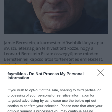
Jamie Bernstein, a karmester idősebbik lánya apja
99. születésnapján felhívást tett közzé, hogy a
Leonard Bernstein Estate összegyűjtene minden
Bernsteinnel kapcsolatos történetet és emlékezést.
Akinek van ilyene, ne legyen rest. Persze, az jutott
eszembe, hogy ezt talán nálunk is meg lehetne tenni,
faymiklos -
Do Not Process My Personal
és remélem a Kocsis Zoltán hagyaték őrzőinek
Information
eszébe is jut majd, ma még mindenki meséli a
történeteket, sérelmeket és megdicsőüléseket, de
If you wish to opt-out of the sale, sharing to third parties, or
addig kell nyüstölni az emlékezőket, amíg lehet.
processing of your personal or sensitive information for
Most viszont még Bernsteinnél maradnék, az 1983-
targeted advertising by us, please use the below opt-out
as fellépésnél. Előtte elvállalta, hogy a
section to confirm your selection. Please note that after your
Zeneakadémia növendék zenekarának élén
opt-out request is processed you may continue seeing