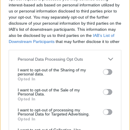
elvezényli az esti koncert második részét, Schumann
interest-based ads based on personal information utilized by
2. szimfóniáját. Illetve annak első tételét. A
us or personal information disclosed to third parties prior to
közönséget nem hívták, de beengedték, vagy nem is
your opt-out. You may separately opt-out of the further
tudom, hogyan volt pontosan, mindenesetre telt ház,
disclosure of your personal information by third parties on the
a falnál álltam én is, ment ez a varázslat vagy
IAB’s list of downstream participants. This information may
varázslatoskodás, az első meglepetés, hogy hú, de
also be disclosed by us to third parties on the
IAB’s List of
alacsony, aztán vezényelt, leugrott a pódiumról, az
Downstream Participants
that may further disclose it to other
első sorban ülve hallgatta, hogy szól a zene nélküle,
third parties.
visszamászott, véget ért a zene. Beszéd a zene
Please note that this website/app uses one or more Google
fontosságáról, ő állt, a zenekari gyerekek ültek, ő
Personal Data Processing Opt Outs
services and may gather and store information including but
átölelt kettőt beszéd közben, aztán a végén puszit
not limited to your visit or usage behaviour. You may click to
I want to opt-out of the Sharing of my
nyomott a fejükre.
personal data.
grant or deny consent to Google and its third-party tags to
Opted In
use your data for below specified purposes in below Google
Ahogy mentem kifelé, egy hosszabb hajú fiú épp ott
consent section.
I want to opt-out of the Sale of my
tartott, hogy "Megpuszilta a fejemet! Most fél évig
Personal Data.
nem mosok hajat." A hajára néztem. Amennyire meg
Opted In
lehetett állapítani, volt így is már két hét benne.
Őszinte elismeréssel adóztam a nagy karmester
I want to opt-out of processing my
Personal Data for Targeted Advertising.
puszilási rettenthetetlenségének.
Opted In