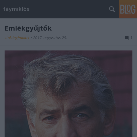
fáymiklós
Emlékgyűjtők
stolzingimalter
•
2017. augusztus 29.
1