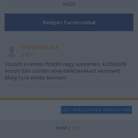
VAGY
tnsnames.ora
8 éve
Viszont a rendes fizetős nagy koncerten, külföldről
hozott (tán szintén növendék)zenekart vezényelt.
Máig fura emlék bennem.
SÜTI BEÁLLÍTÁSOK MÓDOSÍTÁSA
mobil
|
teljes