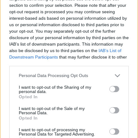
section to confirm your selection. Please note that after your
opt-out request is processed you may continue seeing
interest-based ads based on personal information utilized by
us or personal information disclosed to third parties prior to
your opt-out. You may separately opt-out of the further
disclosure of your personal information by third parties on the
Mert hát ez az ember Zeffirellihez való viszonya, nem
IAB’s list of downstream participants. This information may
tudok segíteni rajta, és most már nem is akarok.
also be disclosed by us to third parties on the
IAB’s List of
Átlátni a mesterkedésein, hogy halmozza a szép
Downstream Participants
that may further disclose it to other
embereket, szép tárgyakat, a sztárokat és sztárnőket,
third parties.
mégsem lehet kivonni magunkat a hatása alól. Ince
pápa úgy jön le a lépcsőn, ahogy a Napfivér,
Please note that this website/app uses one or more Google
Personal Data Processing Opt Outs
holdnővérben teszi (ez is milyen hülye cím magyarul,
services and may gather and store information including but
mintha valami pogány sztori volna, holott épp
not limited to your visit or usage behaviour. You may click to
I want to opt-out of the Sharing of my
personal data.
grant or deny consent to Google and its third-party tags to
ellenkezőleg), Verdi Otellója úgy tagadja meg
Opted In
use your data for below specified purposes in below Google
kereszténységét, ahogy Domingo, a makrancos Kata
consent section.
úgy villogtatja a szemét, ahogy Liz Taylor. Jobban
I want to opt-out of the Sale of my
Personal Data.
szeretem a Metropolitan régi Toscáját a mainál, más
Opted In
is így van vele, mert mindjárt jön a holnapi Tosca,
Zeffirellié meg évtizedekig volt műsoron. Hiába
I want to opt-out of processing my
Personal Data for Targeted Advertising.
minden józanság meg kiábrándultság, mégis azt