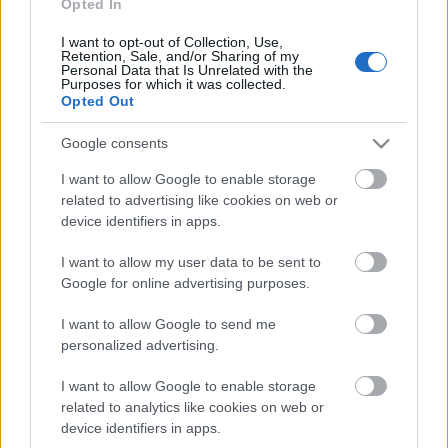
Opted In
érzem, hogy jobban formált Zeffirelli, mint a nála
sokkal jelentősebb rendezők. Ha elégedett volnék
I want to opt-out of Collection, Use,
magammal, azt mondanám, hogy köszönöm.
Retention, Sale, and/or Sharing of my
Personal Data that Is Unrelated with the
Purposes for which it was collected.
Opted Out
Google consents
I want to allow Google to enable storage
related to advertising like cookies on web or
device identifiers in apps.
I want to allow my user data to be sent to
Google for online advertising purposes.
I want to allow Google to send me
personalized advertising.
I want to allow Google to enable storage
related to analytics like cookies on web or
device identifiers in apps.