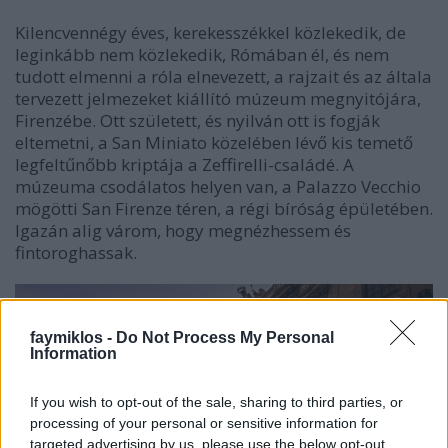
Kilencvennégy éves, kerekesszékkel közlekedik, de
leginkább nem közlekedik, Rómában él, és nem
tudott elmenni a róla elnevezett, a rajzait és az általa
tervezett jelmezeket kiállító múzeum megnyitójára,
Firenzébe. Ott született, és nyilván ott is fogják
eltemetni, a San Miniato közelében lévő kis temető
legfeltűnőbb kriptája a Zeffirelli-családé. A
múzeuma csodálatos helyen van, a Palazzo Vecchio
mögötti San Firenze téren, a régi bíróság épületében.
Igazán alig várom, hogy megnézhessem és
fintoroghassak.
faymiklos -
Do Not Process My Personal
Information
If you wish to opt-out of the sale, sharing to third parties, or
processing of your personal or sensitive information for
targeted advertising by us, please use the below opt-out