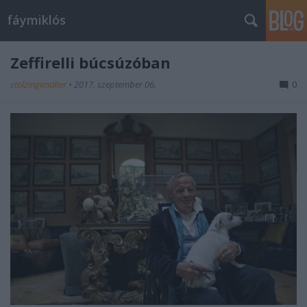
fáymiklós
Zeffirelli búcsúzóban
stolzingimalter
•
2017. szeptember 06.
0