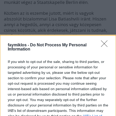
munkát végez a Staatskapelle Berlin élén.
Közben az is eszembe jutott, miért is vagyok
abszolút bizalommal Lisa Batiashvili iránt. Hiszen
annyi a hegedűs, annyi a csinos vagy közepesen
csinos közöttük, akik érdekesek, játszani is tudnak,
de ő mintha biztosabb alapokon állna, nem csak
játszik, de zenél. Aztán rájöttem: az egésznek Guy
faymiklos -
Do Not Process My Personal
Braunstein az oka.
Information
Ez meg egy másik, befejezetlen történet. Braunstein
If you wish to opt-out of the sale, sharing to third parties, or
nagy tehetség, szólista és kamarazenész, aki aztán
processing of your personal or sensitive information for
targeted advertising by us, please use the below opt-out
fogta magát, és néhány évre beült a Berlini
section to confirm your selection. Please note that after your
Filharmonikusokhoz, első hegedűsnek. Mindig
opt-out request is processed you may continue seeing
bírtam, mert idegen testnek látszott. Mintha A rózsa
interest-based ads based on personal information utilized by
nevéből szalajtották volna, és olyan irdatlan termetű,
us or personal information disclosed to third parties prior to
egész kicsinek látszik a hegedű a kezében. Ő mondta
your opt-out. You may separately opt-out of the further
egyszer, valami mozgóképen, hogy sok fölkapott
disclosure of your personal information by third parties on the
hegedűs van most a világban, de Lisa, az tényleg
IAB’s list of downstream participants. This information may
nagyon jó.
also be disclosed by us to third parties on the
IAB’s List of