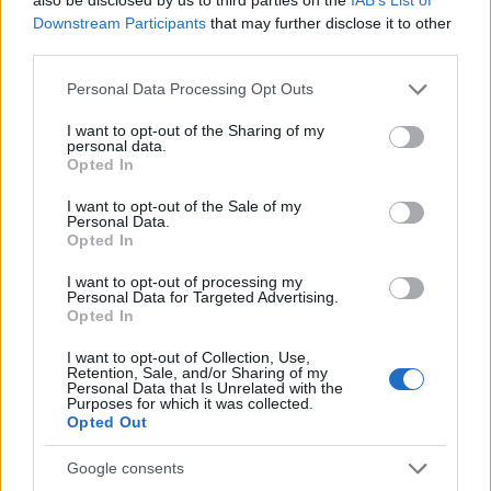
Downstream Participants
that may further disclose it to other
Guy is nagyon jó, odahagyta néhány éve a zenekart
third parties.
és a biztos állást, hogy újra szólista legyen. Azóta
nem is hallottam róla, de nincs kétségem felőle: még
Please note that this website/app uses one or more Google
Personal Data Processing Opt Outs
előkerül.
services and may gather and store information including but
not limited to your visit or usage behaviour. You may click to
I want to opt-out of the Sharing of my
personal data.
grant or deny consent to Google and its third-party tags to
Opted In
use your data for below specified purposes in below Google
consent section.
I want to opt-out of the Sale of my
Personal Data.
Opted In
I want to opt-out of processing my
Personal Data for Targeted Advertising.
Opted In
I want to opt-out of Collection, Use,
Retention, Sale, and/or Sharing of my
Personal Data that Is Unrelated with the
Purposes for which it was collected.
Opted Out
Google consents