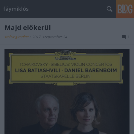
fáymiklós
Majd előkerül
stolzingimalter
•
2017. szeptember 24.
1