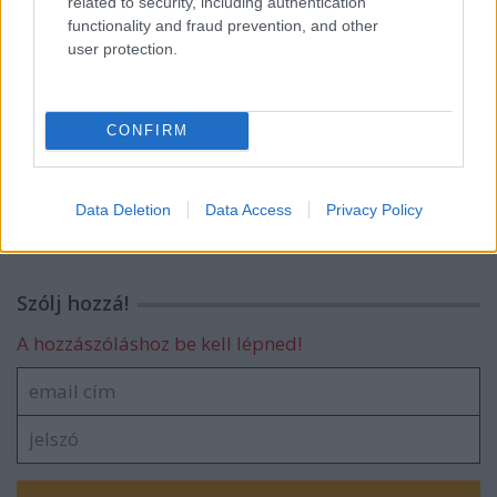
related to security, including authentication
functionality and fraud prevention, and other
user protection.
Ócseny harasó
CONFIRM
Robinson
Data Deletion
Data Access
Privacy Policy
Szólj hozzá!
A hozzászóláshoz be kell lépned!