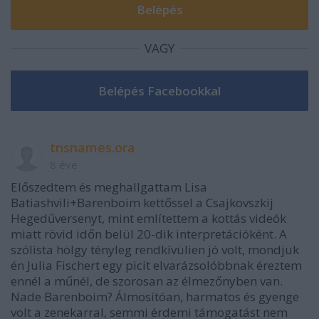
VAGY
tnsnames.ora
8 éve
Előszedtem és meghallgattam Lisa
Batiashvili+Barenboim kettőssel a Csajkovszkij
Hegedűversenyt, mint említettem a kottás videók
miatt rövid időn belül 20-dik interpretációként. A
szólista hölgy tényleg rendkívülien jó volt, mondjuk
én Julia Fischert egy picit elvarázsolóbbnak éreztem
ennél a műnél, de szorosan az élmezőnyben van.
Nade Barenboim? Álmosítóan, harmatos és gyenge
volt a zenekarral, semmi érdemi támogatást nem