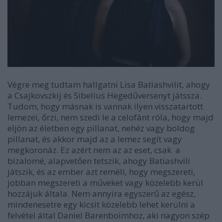
Végre meg tudtam hallgatni Lisa Batiashvilit, ahogy
a Csajkovszkij és Sibelius Hegedűversenyt játssza.
Tudom, hogy másnak is vannak ilyen visszatartott
lemezei, őrzi, nem szedi le a celofánt róla, hogy majd
eljön az életben egy pillanat, nehéz vagy boldog
pillanat, és akkor majd az a lemez segít vagy
megkoronáz. Ez azért nem az az eset, csak a
bizalomé, alapvetően tetszik, ahogy Batiashvili
játszik, és az ember azt reméli, hogy megszereti,
jobban megszereti a műveket vagy közelebb kerül
hozzájuk általa. Nem annyira egyszerű az egész,
mindenesetre egy kicsit közelebb lehet kerülni a
felvétel által Daniel Barenboimhoz, aki nagyon szép