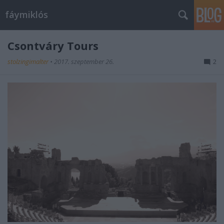
fáymiklós
Csontváry Tours
stolzingimalter
•
2017. szeptember 26.
2