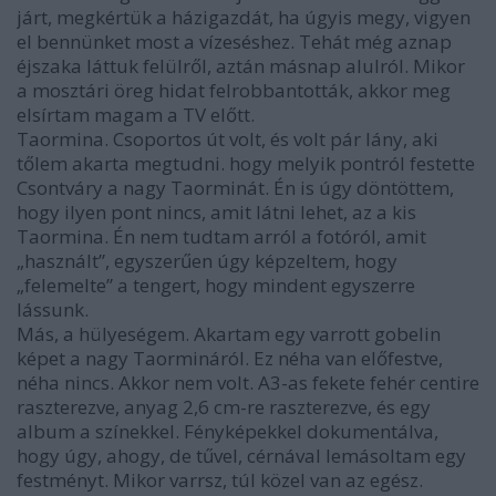
járt, megkértük a házigazdát, ha úgyis megy, vigyen
el bennünket most a vízeséshez. Tehát még aznap
éjszaka láttuk felülről, aztán másnap alulról. Mikor
a mosztári öreg hidat felrobbantották, akkor meg
elsírtam magam a TV előtt.
Taormina. Csoportos út volt, és volt pár lány, aki
tőlem akarta megtudni. hogy melyik pontról festette
Csontváry a nagy Taorminát. Én is úgy döntöttem,
hogy ilyen pont nincs, amit látni lehet, az a kis
Taormina. Én nem tudtam arról a fotóról, amit
„használt”, egyszerűen úgy képzeltem, hogy
„felemelte” a tengert, hogy mindent egyszerre
lássunk.
Más, a hülyeségem. Akartam egy varrott gobelin
képet a nagy Taormináról. Ez néha van előfestve,
néha nincs. Akkor nem volt. A3-as fekete fehér centire
raszterezve, anyag 2,6 cm-re raszterezve, és egy
album a színekkel. Fényképekkel dokumentálva,
hogy úgy, ahogy, de tűvel, cérnával lemásoltam egy
festményt. Mikor varrsz, túl közel van az egész.