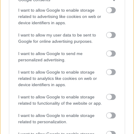
I want to allow Google to enable storage
related to advertising like cookies on web or
device identifiers in apps.
I want to allow my user data to be sent to
Google for online advertising purposes.
I want to allow Google to send me
VAGY
personalized advertising.
I want to allow Google to enable storage
related to analytics like cookies on web or
device identifiers in apps.
csenerezi
I want to allow Google to enable storage
related to functionality of the website or app.
8 éve
Én is elhallgatok, ha magyar szót hallok. De nem
I want to allow Google to enable storage
azért, mert honfigyűlölő vagyok, hanem rossz érzés
related to personalization.
volt, mikor egyszer Jesolo egyik éttermében elültünk,
rendeltünk és a pincér megjegyezte, hogy magyarok