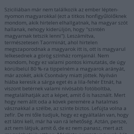
Sziciliában már nem találkozik az ember lépten-
nyomon magyarokkal (ezt a titkos honfigyűlölőknek
mondom, akik hirtelen elhallgatnak, ha magyar szót
hallanak, nehogy kiderüljön, hogy "szintén
magyarnak tetszik lenni"). Leszámítva,
természetesen Taorminát, ahol hirtelen
megszaporodnak a magyarok itt is, ott is magyarul
lelkesednek a görög színház romjainál. Nem
mondom, hogy ez valami pontos kimutatás, de úgy
körülbelül 80 %-ra tippelném a magyarok arányát,
már azokét, akik Csontváry miatt jöttek. Nyilván
hiába keresik a sárga eget és a lila-fehér Etnát, ha
viszont betérnek valami nívósabb fotóboltba,
megtalálhatják azt a képet, amit ő is használt. Mert
hogy nem állt oda a kövek peremére a hatalmas
vásznakkal a szélbe, az szinte biztos. Lefújta volna a
zefír. De mi tőle tudjuk, hogy ez egyáltalán van, hogy
ezt látni kell, már ha van rá lehetőség. Aztán, persze,
azt nem látjuk, amit ő, de ez nem panasz, mert azt