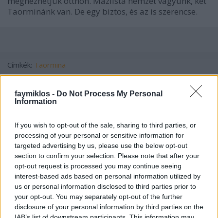
megnézhetjük otthon. Mázlista nemzet vagyunk, két
Taorminánk van. De egy biztos, és az is szerencse.
Címkék:
Taormina
faymiklos -
Do Not Process My Personal
Information
Ajánlott bejegyzések:
If you wish to opt-out of the sale, sharing to third parties, or
processing of your personal or sensitive information for
targeted advertising by us, please use the below opt-out
Minden bajszos egyforma
section to confirm your selection. Please note that after your
opt-out request is processed you may continue seeing
interest-based ads based on personal information utilized by
us or personal information disclosed to third parties prior to
your opt-out. You may separately opt-out of the further
Szerelmes egy zongorába
disclosure of your personal information by third parties on the
IAB’s list of downstream participants. This information may