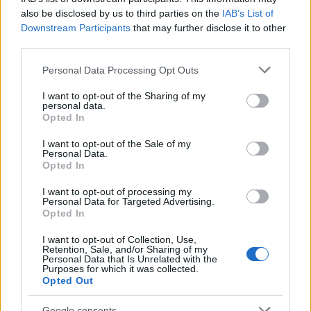
also be disclosed by us to third parties on the
IAB’s List of
Downstream Participants
that may further disclose it to other
third parties.
Bronzpulóver
Please note that this website/app uses one or more Google
Personal Data Processing Opt Outs
services and may gather and store information including but
not limited to your visit or usage behaviour. You may click to
I want to opt-out of the Sharing of my
personal data.
grant or deny consent to Google and its third-party tags to
Opted In
Lederhose
use your data for below specified purposes in below Google
consent section.
I want to opt-out of the Sale of my
Personal Data.
Opted In
I want to opt-out of processing my
Odüsszeusz ellenáll
Personal Data for Targeted Advertising.
Opted In
I want to opt-out of Collection, Use,
Retention, Sale, and/or Sharing of my
Personal Data that Is Unrelated with the
Purposes for which it was collected.
Szólj hozzá!
Opted Out
A hozzászóláshoz be kell lépned!
Google consents