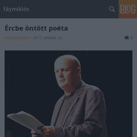
fáymiklós
Ércbe öntött poéta
stolzingimalter
•
2017. október 23.
0