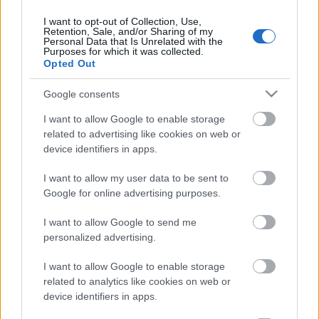
cudar csihésnek, meg azt, hogy kísértet járja be
I want to opt-out of Collection, Use,
Európát. Ami azt illeti, mindkettő meglehetősen
Retention, Sale, and/or Sharing of my
maradandónak bizonyult.
Personal Data that Is Unrelated with the
Purposes for which it was collected.
Opted Out
Google consents
I want to allow Google to enable storage
Címkék:
Arany-félmaraton
related to advertising like cookies on web or
device identifiers in apps.
I want to allow my user data to be sent to
Google for online advertising purposes.
Ajánlott bejegyzések:
I want to allow Google to send me
personalized advertising.
Önfej
I want to allow Google to enable storage
related to analytics like cookies on web or
device identifiers in apps.