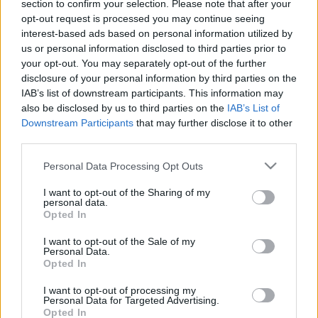
section to confirm your selection. Please note that after your
érintetlenül az A jó lovas katonánaktól). Elénekelnek
opt-out request is processed you may continue seeing
tőle három viszonylag unalmas dalt, amennyire
interest-based ads based on personal information utilized by
lehet, nem unalmasan.
us or personal information disclosed to third parties prior to
your opt-out. You may separately opt-out of the further
Részemről ez minden, csak nem félmaraton, könnyű
disclosure of your personal information by third parties on the
délutáni kocogás, kettőtől fél négyig, vagyis csak az
IAB’s list of downstream participants. This information may
első rész.
also be disclosed by us to third parties on the
IAB’s List of
Downstream Participants
that may further disclose it to other
third parties.
Kezdetben ott ül Arany a lepel alatt, aztán leleplezik,
őt, akiről valószínűleg nem lehet semmit sem
Please note that this website/app uses one or more Google
Personal Data Processing Opt Outs
kideríteni. Nem is nagyon próbálnak, elfogadják,
services and may gather and store information including but
hogy vannak ilyen lények is, nagy költő, nagy szívvel.
not limited to your visit or usage behaviour. You may click to
I want to opt-out of the Sharing of my
personal data.
Akkor is van mit mesélni róla. Róla, meg magunkról,
grant or deny consent to Google and its third-party tags to
Opted In
mennyire értettük, mennyire értették, akik ott voltak
use your data for below specified purposes in below Google
a közelében, okosok és buták. Van, ami róla szól, van,
consent section.
I want to opt-out of the Sale of my
ami az irodalmi vagy politikai életről. Mintha Arany
Personal Data.
Opted In
kezdettől fogva szobornak készült volna.
Mozdulatlan, változatlan, csak a világ forog
I want to opt-out of processing my
körülötte. Az ember néha elcsodálkozik, hogy
Personal Data for Targeted Advertising.
majdnem egy időben írták azt: béresek között is től
Opted In