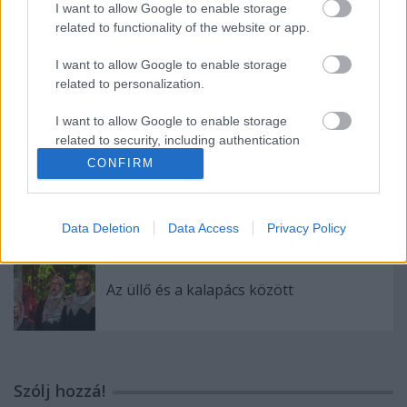
Mephisto a tengerparton
I want to allow Google to enable storage
related to functionality of the website or app.
I want to allow Google to enable storage
related to personalization.
Vetélkedő társművészetek
I want to allow Google to enable storage
related to security, including authentication
functionality and fraud prevention, and other
CONFIRM
user protection.
A megválaszolatlan kérdés
Data Deletion
Data Access
Privacy Policy
Az üllő és a kalapács között
Szólj hozzá!