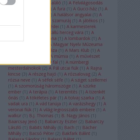
félkegyelmű
(
1
)
A feltaláló
(
1
)
A Felvilágosodás
Korának Zenekara
(
1
)
A fura
(
1
)
A Gucci-ház
(
1
)
A
Hail Mary-küldetés
(
1
)
A halálsor angyalai
(
1
)
A
halott város
(
1
)
A hét szamuráj
(
1
)
A játékos
(
1
)
A karmeliták párbeszédei
(
1
)
A karmesterek
alkonya
(
1
)
A kékszakállú herceg vára
(
1
)
A
keresztapa
(
1
)
A korona
(
1
)
A lombardok
(
1
)
A
magányos lovas
(
1
)
A Magyar Nyelv Múzeuma
(
1
)
A Magyar Zene Háza
(
1
)
A Mars Klub
(
1
)
A
menekülő ember
(
1
)
A múmia
(
1
)
A művészet
templomai
(
1
)
A nagy fal
(
1
)
A nürnbergi
mesterdalnokok
(
2
)
A Pál utcai fiúk
(
1
)
A Rajna
kincse
(
3
)
A részeg hajó
(
1
)
A rózsalovag
(
2
)
A
rózsa neve
(
1
)
A séfek séfe
(
1
)
A sziget szellemei
(
1
)
A szomorúság háromszöge
(
1
)
A szürke
ember
(
1
)
A terápia
(
1
)
A teremtés
(
1
)
A tizenkét
óriás
(
1
)
A tökéletes pár
(
1
)
A tolvaj szarka
(
1
)
A
vadak ura
(
1
)
A vád tanúja
(
1
)
A varázshegy
(
1
)
A
veronai fiúk
(
1
)
A világ legrosszabb embere
(
1
)
A
walkür
(
1
)
B.J. Thomas
(
1
)
B. Nagy János
(
1
)
Baarcsay Jenő
(
1
)
Babarczy Eszter
(
2
)
Babarczy
László
(
1
)
Babits Mihály
(
6
)
Bach
(
1
)
Bächer
Mihály
(
1
)
Bacsó Péter
(
2
)
Bakfark Bálint
(
1
)
Balassa Sándor
(
1
)
Balassi Bálint
(
1
)