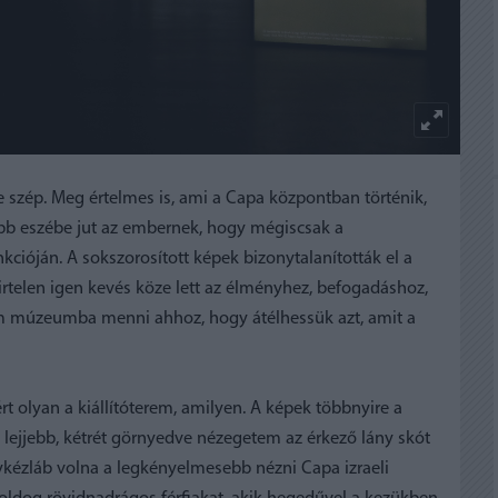
de szép. Meg értelmes is, ami a Capa központban történik,
alább eszébe jut az embernek, hogy mégiscsak a
kcióján. A sokszorosított képek bizonytalanították el a
rtelen igen kevés köze lett az élményhez, befogadáshoz,
m múzeumba menni ahhoz, hogy átélhessük azt, amit a
 olyan a kiállítóterem, amilyen. A képek többnyire a
 lejjebb, kétrét görnyedve nézegetem az érkező lány skót
égykézláb volna a legkényelmesebb nézni Capa izraeli