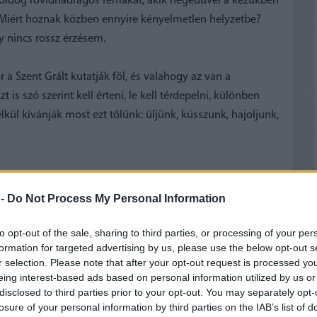
, boldog rövidnadrágos férfiakat, akik hegedűvel a kezükben
. Miért hoznak közben ennyire kényelmetlen helyzetbe?
 nincs rossz érzésem.
a Szent Grált kutatják föl, és valahogy az van a
 is szó szerint kell érteni, le kell térdepelni, különben
lkül kívánják most ezt tőlünk: üljünk, kússzunk, hajoljunk,
 -
Do Not Process My Personal Information
to opt-out of the sale, sharing to third parties, or processing of your per
formation for targeted advertising by us, please use the below opt-out s
 BEJEGYZÉSEK:
r selection. Please note that after your opt-out request is processed y
eing interest-based ads based on personal information utilized by us or
disclosed to third parties prior to your opt-out. You may separately opt-
losure of your personal information by third parties on the IAB’s list of