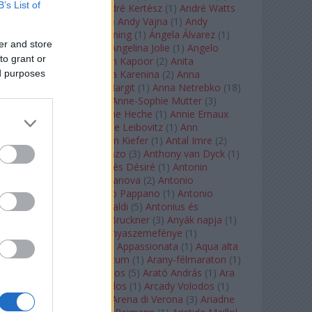
B’s List of
André Chenier
(
1
)
André Kertész
(
1
)
André Watts
(
1
)
Andris Nelsons
(
2
)
Andy Vajna
(
1
)
Andy
Warhol
(
3
)
Anette Bening
(
1
)
Ángela Álvarez
(
1
)
er and store
Angela Lansbury
(
1
)
Angelina Jolie
(
1
)
Angelo
to grant or
Badalamenti
(
1
)
Anish Kapoor
(
2
)
Anita
ed purposes
Rachvelishvili
(
2
)
Anna Karenina
(
2
)
Anna
Karenyina
(
4
)
Anna Margit
(
1
)
Anna Netrebko
(
18
)
Anna Vinnitskaya
(
1
)
Anne-Sophie Mutter
(
3
)
Anner Bylsma
(
1
)
Anne Heche
(
1
)
Annie Ernaux
(
1
)
Annie Hall
(
1
)
Annie Leibovitz
(
1
)
Ann
Napolitano
(
1
)
Anselm Kiefer
(
1
)
Antal Imre
(
2
)
Anthony Roth Costanzo
(
3
)
Anthony van Dyck
(
1
)
Antinous
(
2
)
Antoine és Désiré
(
1
)
Antonin
Dvorák
(
3
)
Antonio Canova
(
2
)
Antonio
Margheriti
(
1
)
Antonio Pappano
(
1
)
Antonio
Salieri
(
1
)
Antonio Vivaldi
(
5
)
Antonius és
Kleopátra
(
1
)
Anton Bruckner
(
3
)
Anyák napja
(
1
)
Anyám tyúkja 2
(
1
)
Anyaszemefénye
(
1
)
Apokalipszis most
(
1
)
Appassionata
(
1
)
Aqua alta
(
1
)
Aquileia
(
1
)
Aquincum
(
1
)
Arany-félmaraton
(
1
)
Aranytíz
(
1
)
Arany János
(
5
)
Arató András
(
1
)
Ara
Pacis
(
1
)
Arcadi Volodos
(
1
)
Arcady Volodos
(
1
)
Arcangelo Corelli
(
1
)
Arena di Verona
(
3
)
Ariadne