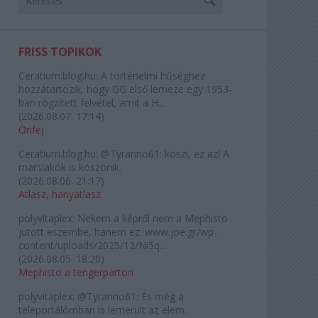
FRISS TOPIKOK
Ceratium.blog.hu:
A történelmi hűséghez
hozzátartozik, hogy GG első lemeze egy 1953-
ban rögzített felvétel, amit a H...
(
2026.08.07. 17:14
)
Önfej
Ceratium.blog.hu:
@Tyranno61: köszi, ez az! A
marslakók is köszönik.
(
2026.08.06. 21:17
)
Atlasz, hanyatlasz
polyvitaplex:
Nekem a képről nem a Mephisto
jutott eszembe, hanem ez: www.joe.gr/wp-
content/uploads/2025/12/Ni5q...
(
2026.08.05. 18:20
)
Mephisto a tengerparton
polyvitaplex:
@Tyranno61: És még a
teleportálómban is lemerült az elem.