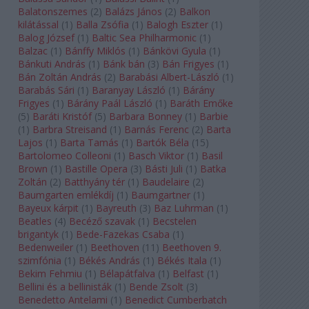
Balatonszemes
(
2
)
Balázs János
(
2
)
Balkon
kilátással
(
1
)
Balla Zsófia
(
1
)
Balogh Eszter
(
1
)
Balog József
(
1
)
Baltic Sea Philharmonic
(
1
)
Balzac
(
1
)
Bánffy Miklós
(
1
)
Bánkövi Gyula
(
1
)
Bánkuti András
(
1
)
Bánk bán
(
3
)
Bán Frigyes
(
1
)
Bán Zoltán András
(
2
)
Barabási Albert-László
(
1
)
Barabás Sári
(
1
)
Baranyay László
(
1
)
Bárány
Frigyes
(
1
)
Bárány Paál László
(
1
)
Baráth Emőke
(
5
)
Baráti Kristóf
(
5
)
Barbara Bonney
(
1
)
Barbie
(
1
)
Barbra Streisand
(
1
)
Barnás Ferenc
(
2
)
Barta
Lajos
(
1
)
Barta Tamás
(
1
)
Bartók Béla
(
15
)
Bartolomeo Colleoni
(
1
)
Basch Viktor
(
1
)
Basil
Brown
(
1
)
Bastille Opera
(
3
)
Básti Juli
(
1
)
Batka
Zoltán
(
2
)
Batthyány tér
(
1
)
Baudelaire
(
2
)
Baumgarten emlékdíj
(
1
)
Baumgartner
(
1
)
Bayeux kárpit
(
1
)
Bayreuth
(
3
)
Baz Luhrman
(
1
)
Beatles
(
4
)
Becéző szavak
(
1
)
Becstelen
brigantyk
(
1
)
Bede-Fazekas Csaba
(
1
)
Bedenweiler
(
1
)
Beethoven
(
11
)
Beethoven 9.
szimfónia
(
1
)
Békés András
(
1
)
Békés Itala
(
1
)
Bekim Fehmiu
(
1
)
Bélapátfalva
(
1
)
Belfast
(
1
)
Bellini és a bellinisták
(
1
)
Bende Zsolt
(
3
)
Benedetto Antelami
(
1
)
Benedict Cumberbatch