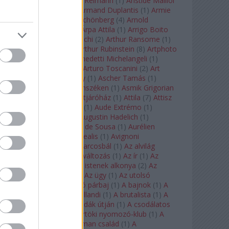
auf Naxos
(
1
)
Aribert Reimann
(
1
)
Aristide Maillol
(
3
)
Arleen Auger
(
1
)
Armand Duplantis
(
1
)
Armie
Hammer
(
1
)
Arnold Schönberg
(
4
)
Arnold
Schwarzenegger
(
2
)
Árpa Attila
(
1
)
Arrigo Boito
(
2
)
Artemisia Gentileschi
(
2
)
Arthur Ransome
(
1
)
Arthur Rimbaud
(
1
)
Arthur Rubinstein
(
8
)
Artphoto
Galéria
(
1
)
Arturo Benedetti Michelangeli
(
1
)
Arturo Di Modica
(
1
)
Arturo Toscanini
(
2
)
Art
Garfunkel
(
1
)
Art Shay
(
1
)
Ascher Tamás
(
1
)
Ascher Tamás Háromszéken
(
1
)
Asmik Grigorian
(
2
)
Asteroid City
(
1
)
Átjáróház
(
1
)
Attila
(
7
)
Attisz
(
1
)
Aubrey Beardsley
(
1
)
Aude Extrémo
(
1
)
Audrey Hepburn
(
1
)
Augustin Hadelich
(
1
)
Aurelianus
(
1
)
Aurelia de Sousa
(
1
)
Aurélien
Pascal
(
1
)
Aurora borealis
(
1
)
Avignoni
szerelmesek
(
1
)
Az álarcosbál
(
1
)
Az alvilág
professzora
(
1
)
Az átváltozás
(
1
)
Az ír
(
1
)
Az
isenheimi oltár
(
1
)
Az istenek alkonya
(
2
)
Az
olvasás éjszakája
(
1
)
Az ügy
(
1
)
Az utolsó
mohikán
(
2
)
Az utolsó párbaj
(
1
)
A bajnok
(
1
)
A
bálna
(
1
)
A bolygó hollandi
(
1
)
A brutalista
(
1
)
A
Chorus Line
(
1
)
A csodák útján
(
1
)
A csodálatos
mandarin
(
1
)
A csütörtöki nyomozó-klub
(
1
)
A
doktor úr
(
1
)
A Fabelman család
(
1
)
A