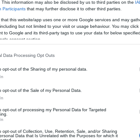
. This information may also be disclosed by us to third parties on the
IA
Participants
that may further disclose it to other third parties.
 that this website/app uses one or more Google services and may gath
including but not limited to your visit or usage behaviour. You may click 
ny harasó
Trakl-kalandok
Mozart sűrűség
 to Google and its third-party tags to use your data for below specifi
ogle consent section.
l Data Processing Opt Outs
o opt-out of the Sharing of my personal data.
 TRACKBACK CÍME:
In
/api/trackback/id/13146844
o opt-out of the Sale of my Personal Data.
In
MENTEK:
to opt-out of processing my Personal Data for Targeted
ói tartalomnak minősülnek, értük a
szolgáltatás technikai
üzemeltetője
ing.
gás esetén forduljon a blog szerkesztőjéhez. Részletek a
Felhasználási
In
adatvédelmi tájékoztatóban
.
o opt-out of Collection, Use, Retention, Sale, and/or Sharing
ersonal Data that Is Unrelated with the Purposes for which it
lected.