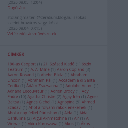
(
2026.08.05. 12:04
)
Dugótánc
stolzingimalter:
@Ceratium.blog.hu: szokás
szerint bravúros vagy. köszi
(
2026.08.04. 07:15
)
Vetélkedő társművészetek
CÍMKÉK
180-as Csoport
(
1
)
21. Század Kiadó
(
1
)
6szín
Teátrum
(
1
)
A. A. Milne
(
1
)
Aaron Copland
(
3
)
Aaron Rosand
(
1
)
Abebe Bikila
(
1
)
Abraham
Lincoln
(
1
)
Ábrahám Pál
(
1
)
Accademia di Santa
Cecilia
(
1
)
Ádám Zsuzsanna
(
1
)
Adolphe Adam
(
1
)
Adriana Lecouvreur
(
1
)
Adrien Brody
(
1
)
Ady
Endre
(
10
)
Agatha Christie
(
2
)
Ágay Irén
(
1
)
Agnes
Baltsa
(
1
)
Agnes Giebel
(
1
)
Agrippina
(
5
)
Ahmed
Szadavi
(
1
)
Ahol a folyami rákok énekelnek
(
1
)
Ahol a nap felkel Párizsban
(
1
)
Aida
(
1
)
Aida
Garifullina
(
2
)
Aigul Akhmetshina
(
1
)
Air
(
1
)
Ai
Weiwei
(
1
)
Akira Kuroszava
(
1
)
Ákos
(
1
)
Ákos