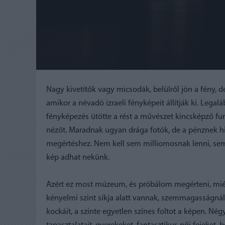
Nagy kivetítők vagy micsodák, belülről jön a fény, 
amikor a névadó izraeli fényképeit állítják ki. Leg
fényképezés ütötte a rést a művészet kincsképző fun
nézőt. Maradnak ugyan drága fotók, de a pénznek hi
megértéshez. Nem kell sem milliomosnak lenni, se
kép adhat nekünk.
Azért ez most múzeum, és próbálom megérteni, miért
kényelmi szint síkja alatt vannak, szemmagasságnál
kockáit, a szinte egyetlen színes foltot a képen. N