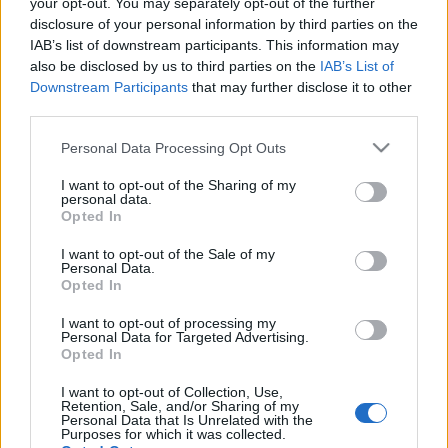
nem aggodalmaskodott, Skimbleshanksből így lett
your opt-out. You may separately opt-out of the further
Elvisz Trén, Mungojerry és Rumpleteazer így vált
disclosure of your personal information by third parties on the
Pesten Ben Mickeringre és Mindleveryre. Hiszen jó
IAB’s list of downstream participants. This information may
így is, hogy nekünk két Macskánk (Macskákunk?)
also be disclosed by us to third parties on the
IAB’s List of
van.
Downstream Participants
that may further disclose it to other
third parties.
Három és fél évtized ha nem is kerek szám, azért
Please note that this website/app uses one or more Google
Personal Data Processing Opt Outs
arra már elég, hogy az ember villogjon, hogy kivel
services and may gather and store information including but
látta, Kishontival, meg Szakály Györggyel, még
not limited to your visit or usage behaviour. You may click to
I want to opt-out of the Sharing of my
próbát is, ahol Seregi azt mondta elgyötörten:
personal data.
grant or deny consent to Google and its third-party tags to
emelje már a lábát édes színész. Emelje, emelje.
Opted In
use your data for below specified purposes in below Google
Nem is kívánhatok mást: amíg Eliotnak olvasói
consent section.
I want to opt-out of the Sale of my
vannak, legyenek nézői is.
Personal Data.
Opted In
I want to opt-out of processing my
Personal Data for Targeted Advertising.
Opted In
Címkék:
Macskák
I want to opt-out of Collection, Use,
Retention, Sale, and/or Sharing of my
Personal Data that Is Unrelated with the
Purposes for which it was collected.