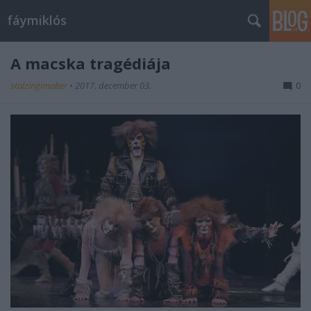
fáymiklós
A macska tragédiája
stolzingimalter
•
2017. december 03.
0