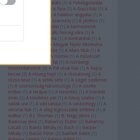
félkegyelmű
(
1
)
A feltaláló
(
1
)
A Felvilágosodás
Korának Zenekara
(
1
)
A fura
(
1
)
A Gucci-ház
(
1
)
A
Hail Mary-küldetés
(
1
)
A halálsor angyalai
(
1
)
A
halott város
(
1
)
A hét szamuráj
(
1
)
A játékos
(
1
)
A karmeliták párbeszédei
(
1
)
A karmesterek
alkonya
(
1
)
A kékszakállú herceg vára
(
1
)
A
keresztapa
(
1
)
A korona
(
1
)
A lombardok
(
1
)
A
magányos lovas
(
1
)
A Magyar Nyelv Múzeuma
(
1
)
A Magyar Zene Háza
(
1
)
A Mars Klub
(
1
)
A
menekülő ember
(
1
)
A múmia
(
1
)
A művészet
templomai
(
1
)
A nagy fal
(
1
)
A nürnbergi
mesterdalnokok
(
2
)
A Pál utcai fiúk
(
1
)
A Rajna
kincse
(
3
)
A részeg hajó
(
1
)
A rózsalovag
(
2
)
A
rózsa neve
(
1
)
A séfek séfe
(
1
)
A sziget szellemei
(
1
)
A szomorúság háromszöge
(
1
)
A szürke
ember
(
1
)
A terápia
(
1
)
A teremtés
(
1
)
A tizenkét
óriás
(
1
)
A tökéletes pár
(
1
)
A tolvaj szarka
(
1
)
A
vadak ura
(
1
)
A vád tanúja
(
1
)
A varázshegy
(
1
)
A
veronai fiúk
(
1
)
A világ legrosszabb embere
(
1
)
A
walkür
(
1
)
B.J. Thomas
(
1
)
B. Nagy János
(
1
)
Baarcsay Jenő
(
1
)
Babarczy Eszter
(
2
)
Babarczy
László
(
1
)
Babits Mihály
(
6
)
Bach
(
1
)
Bächer
Mihály
(
1
)
Bacsó Péter
(
2
)
Bakfark Bálint
(
1
)
Balassa Sándor
(
1
)
Balassi Bálint
(
1
)