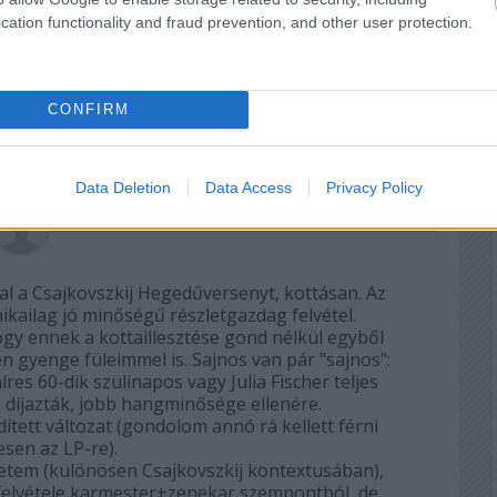
 TRACKBACK CÍME:
cation functionality and fraud prevention, and other user protection.
/api/trackback/id/13460351
MENTEK:
CONFIRM
ói tartalomnak minősülnek, értük a
szolgáltatás technikai
üzemeltetője
gás esetén forduljon a blog szerkesztőjéhez. Részletek a
Felhasználási
adatvédelmi tájékoztatóban
.
Data Deletion
Data Access
Privacy Policy
2017.12.23. 23:27:05
l a Csajkovszkij Hegedűversenyt, kottásan. Az
nikailag jó minőségű részletgazdag felvétel.
gy ennek a kottaillesztése gond nélkül egyből
n gyenge füleimmel is. Sajnos van pár "sajnos":
res 60-dik szülinapos vagy Julia Fischer teljes
díjazták, jobb hangminősége ellenére.
idített változat (gondolom annó rá kellett férni
sen az LP-re).
retem (különösen Csajkovszkij kontextusában),
elvétele karmester+zenekar szempontból, de