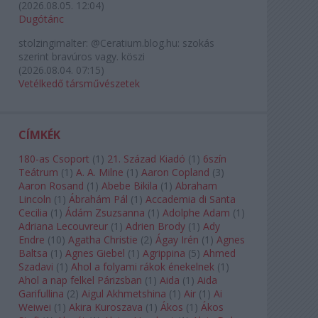
(
2026.08.05. 12:04
)
Dugótánc
stolzingimalter:
@Ceratium.blog.hu: szokás
szerint bravúros vagy. köszi
(
2026.08.04. 07:15
)
Vetélkedő társművészetek
CÍMKÉK
180-as Csoport
(
1
)
21. Század Kiadó
(
1
)
6szín
Teátrum
(
1
)
A. A. Milne
(
1
)
Aaron Copland
(
3
)
Aaron Rosand
(
1
)
Abebe Bikila
(
1
)
Abraham
Lincoln
(
1
)
Ábrahám Pál
(
1
)
Accademia di Santa
Cecilia
(
1
)
Ádám Zsuzsanna
(
1
)
Adolphe Adam
(
1
)
Adriana Lecouvreur
(
1
)
Adrien Brody
(
1
)
Ady
Endre
(
10
)
Agatha Christie
(
2
)
Ágay Irén
(
1
)
Agnes
Baltsa
(
1
)
Agnes Giebel
(
1
)
Agrippina
(
5
)
Ahmed
Szadavi
(
1
)
Ahol a folyami rákok énekelnek
(
1
)
Ahol a nap felkel Párizsban
(
1
)
Aida
(
1
)
Aida
Garifullina
(
2
)
Aigul Akhmetshina
(
1
)
Air
(
1
)
Ai
Weiwei
(
1
)
Akira Kuroszava
(
1
)
Ákos
(
1
)
Ákos