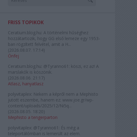
FRISS TOPIKOK
Ceratium.blog.hu:
A történelmi hűséghez
hozzátartozik, hogy GG első lemeze egy 1953-
ban rögzített felvétel, amit a H...
(
2026.08.07. 17:14
)
Önfej
Ceratium.blog.hu:
@Tyranno61: köszi, ez az! A
marslakók is köszönik.
(
2026.08.06. 21:17
)
Atlasz, hanyatlasz
polyvitaplex:
Nekem a képről nem a Mephisto
jutott eszembe, hanem ez: www.joe.gr/wp-
content/uploads/2025/12/Ni5q...
(
2026.08.05. 18:20
)
Mephisto a tengerparton
polyvitaplex:
@Tyranno61: És még a
teleportálómban is lemerült az elem.