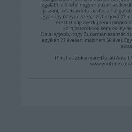
legalább a II.tétel nagyon pazarra sikerül
jászani, totálisan lefárasztva a hallgató
ugyanúgy nagyon szép, szívből jövő (téma
érezni Csajkovszkij zenei mondand
karmestereknek sem, és így nyi
De a legjobb, hogy Zukerman szenzációsa
egyikén 21 évesen, majdnem 50 éve). Egy 
aktua
[Pinchas Zukerman+Doráti Antal] T
www.youtube.com