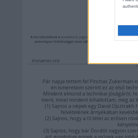
A BEJEGYZÉS
authenti
https://faymiklos.hu
KOM
A hozzászólások a
vonatkozó jogszabályok
értelmében felhasznál
semmilyen felelősséget nem vállal, azokat nem ellenőrzi. Kifo
feltételekben
és az
tnsnames.ora
Pár napja tettem fel Pinchas Zukerman-na
én ismereteim szerint ez az első tech
Mindent elmond a technikai jóságáról, ho
ment, mivel mindent kihallottam, még az é
(1) Sajnos a népek egy David Ojsztrakh hí
felvételének árnyékában kevésbé 
(2) Sajnos, hogy a III.tétel az erősen röv
kényelme
(3) Sajnos, hogy bár Dorátit nagyon sze
azt gondolom ennek a műnek van jobb f