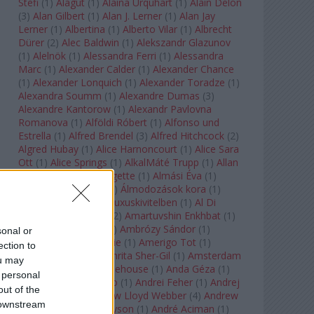
Stefi
(
1
)
Alagút
(
1
)
Alaina Urquhart
(
1
)
Alain Delon
(
3
)
Alan Gilbert
(
1
)
Alan J. Lerner
(
1
)
Alan Jay
Lerner
(
1
)
Albertina
(
1
)
Alberto Vilar
(
1
)
Albrecht
Dürer
(
2
)
Alec Baldwin
(
1
)
Alekszandr Glazunov
(
1
)
Alelnök
(
1
)
Alessandra Ferri
(
1
)
Alessandra
Marc
(
1
)
Alexander Calder
(
1
)
Alexander Chance
(
1
)
Alexander Lonquich
(
1
)
Alexander Toradze
(
1
)
Alexandra Soumm
(
1
)
Alexandre Dumas
(
3
)
Alexandre Kantorow
(
1
)
Alexandr Pavlovna
Romanova
(
1
)
Alföldi Róbert
(
1
)
Alfonso und
Estrella
(
1
)
Alfred Brendel
(
3
)
Alfred Hitchcock
(
2
)
Algred Hubay
(
1
)
Alice Harnoncourt
(
1
)
Alice Sara
Ott
(
1
)
Alice Springs
(
1
)
AlkalMáté Trupp
(
1
)
Allan
Clayton
(
1
)
Allen Midgette
(
1
)
Almási Éva
(
1
)
Almásy László Ede
(
1
)
Álmodozások kora
(
1
)
Álomutazó
(
1
)
Álom luxuskivitelben
(
1
)
Al Di
Meola
(
1
)
Amadeus
(
2
)
Amartuvshin Enkhbat
(
1
)
Ambroise Thomas
(
1
)
Ambrózy Sándor
(
1
)
sonal or
Ambrus Kyri
(
1
)
Amélie
(
1
)
Amerigo Tot
(
1
)
ection to
Amikor Galéria
(
1
)
Amrita Sher-Gil
(
1
)
Amsterdam
ou may
Baroque
(
1
)
Amy Winehouse
(
1
)
Anda Géza
(
1
)
 personal
Andrea del Verrocchio
(
1
)
Andrei Feher
(
1
)
Andrej
out of the
Tarkovszkij
(
1
)
Andrew Lloyd Webber
(
4
)
Andrew
 downstream
Staples
(
1
)
Andrew Tyson
(
1
)
André Aciman
(
1
)