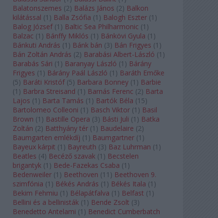
Balatonszemes
(
2
)
Balázs János
(
2
)
Balkon
kilátással
(
1
)
Balla Zsófia
(
1
)
Balogh Eszter
(
1
)
Balog József
(
1
)
Baltic Sea Philharmonic
(
1
)
Balzac
(
1
)
Bánffy Miklós
(
1
)
Bánkövi Gyula
(
1
)
Bánkuti András
(
1
)
Bánk bán
(
3
)
Bán Frigyes
(
1
)
Bán Zoltán András
(
2
)
Barabási Albert-László
(
1
)
Barabás Sári
(
1
)
Baranyay László
(
1
)
Bárány
Frigyes
(
1
)
Bárány Paál László
(
1
)
Baráth Emőke
(
5
)
Baráti Kristóf
(
5
)
Barbara Bonney
(
1
)
Barbie
(
1
)
Barbra Streisand
(
1
)
Barnás Ferenc
(
2
)
Barta
Lajos
(
1
)
Barta Tamás
(
1
)
Bartók Béla
(
15
)
Bartolomeo Colleoni
(
1
)
Basch Viktor
(
1
)
Basil
Brown
(
1
)
Bastille Opera
(
3
)
Básti Juli
(
1
)
Batka
Zoltán
(
2
)
Batthyány tér
(
1
)
Baudelaire
(
2
)
Baumgarten emlékdíj
(
1
)
Baumgartner
(
1
)
Bayeux kárpit
(
1
)
Bayreuth
(
3
)
Baz Luhrman
(
1
)
Beatles
(
4
)
Becéző szavak
(
1
)
Becstelen
brigantyk
(
1
)
Bede-Fazekas Csaba
(
1
)
Bedenweiler
(
1
)
Beethoven
(
11
)
Beethoven 9.
szimfónia
(
1
)
Békés András
(
1
)
Békés Itala
(
1
)
Bekim Fehmiu
(
1
)
Bélapátfalva
(
1
)
Belfast
(
1
)
Bellini és a bellinisták
(
1
)
Bende Zsolt
(
3
)
Benedetto Antelami
(
1
)
Benedict Cumberbatch