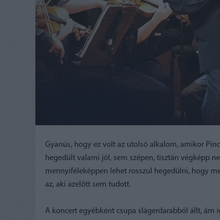
Gyanús, hogy ez volt az utolsó alkalom, amikor Pin
hegedült valami jól, sem szépen, tisztán végképp ne
mennyiféleképpen lehet rosszul hegedülni, hogy men
az, aki azelőtt sem tudott.
A koncert egyébként csupa slágerdarabból állt, ám í