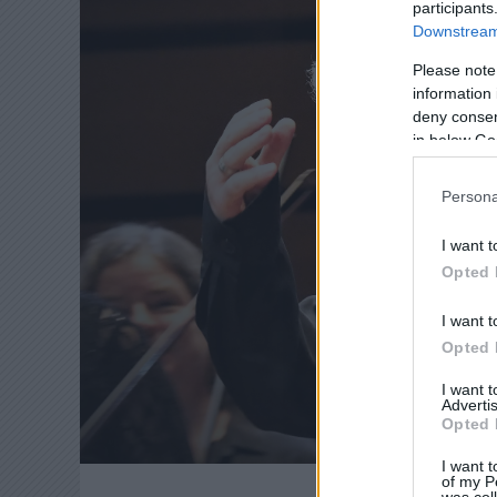
participants
Downstream 
Please note
information 
deny consent
in below Go
Persona
I want t
Opted 
I want t
Opted 
I want 
Advertis
Opted 
I want t
of my P
was col