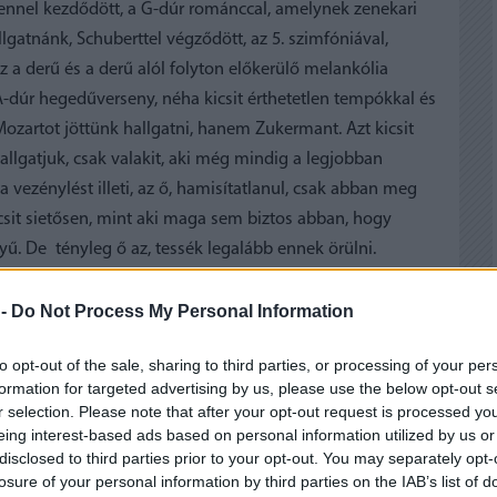
ennel kezdődött, a G-dúr románccal, amelynek zenekari
gatnánk, Schuberttel végződött, az 5. szimfóniával,
z a derű és a derű alól folyton előkerülő melankólia
A-dúr hegedűverseny, néha kicsit érthetetlen tempókkal és
zartot jöttünk hallgatni, hanem Zukermant. Azt kicsit
gatjuk, csak valakit, aki még mindig a legjobban
a vezénylést illeti, az ő, hamisítatlanul, csak abban meg
icsit sietősen, mint aki maga sem biztos abban, hogy
ű. De tényleg ő az, tessék legalább ennek örülni.
 -
Do Not Process My Personal Information
to opt-out of the sale, sharing to third parties, or processing of your per
formation for targeted advertising by us, please use the below opt-out s
r selection. Please note that after your opt-out request is processed y
eing interest-based ads based on personal information utilized by us or
disclosed to third parties prior to your opt-out. You may separately opt-
losure of your personal information by third parties on the IAB’s list of