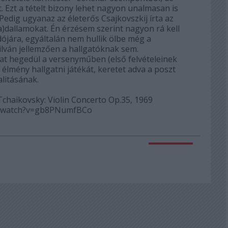
t. Ezt a tételt bizony lehet nagyon unalmasan is
t.Pedig ugyanaz az életerős Csajkovszkij írta az
)dallamokat. Én érzésem szerint nagyon rá kell
ójára, egyáltalán nem hullik ölbe még a
lván jellemzően a hallgatóknak sem.
t hegedül a versenyműben (első felvételeinek
élmény hallgatni játékát, keretet adva a poszt
litásának.
chaikovsky: Violin Concerto Op.35, 1969
/watch?v=gb8PNumfBCo
Válasz erre