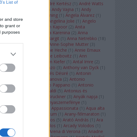
B’s List of
André Chenier
(
1
)
André Kertész
(
1
)
André Watts
(
1
)
Andris Nelsons
(
2
)
Andy Vajna
(
1
)
Andy
Warhol
(
3
)
Anette Bening
(
1
)
Ángela Álvarez
(
1
)
er and store
Angela Lansbury
(
1
)
Angelina Jolie
(
1
)
Angelo
to grant or
Badalamenti
(
1
)
Anish Kapoor
(
2
)
Anita
ed purposes
Rachvelishvili
(
2
)
Anna Karenina
(
2
)
Anna
Karenyina
(
4
)
Anna Margit
(
1
)
Anna Netrebko
(
18
)
Anna Vinnitskaya
(
1
)
Anne-Sophie Mutter
(
3
)
Anner Bylsma
(
1
)
Anne Heche
(
1
)
Annie Ernaux
(
1
)
Annie Hall
(
1
)
Annie Leibovitz
(
1
)
Ann
Napolitano
(
1
)
Anselm Kiefer
(
1
)
Antal Imre
(
2
)
Anthony Roth Costanzo
(
3
)
Anthony van Dyck
(
1
)
Antinous
(
2
)
Antoine és Désiré
(
1
)
Antonin
Dvorák
(
3
)
Antonio Canova
(
2
)
Antonio
Margheriti
(
1
)
Antonio Pappano
(
1
)
Antonio
Salieri
(
1
)
Antonio Vivaldi
(
5
)
Antonius és
Kleopátra
(
1
)
Anton Bruckner
(
3
)
Anyák napja
(
1
)
Anyám tyúkja 2
(
1
)
Anyaszemefénye
(
1
)
Apokalipszis most
(
1
)
Appassionata
(
1
)
Aqua alta
(
1
)
Aquileia
(
1
)
Aquincum
(
1
)
Arany-félmaraton
(
1
)
Aranytíz
(
1
)
Arany János
(
5
)
Arató András
(
1
)
Ara
Pacis
(
1
)
Arcadi Volodos
(
1
)
Arcady Volodos
(
1
)
Arcangelo Corelli
(
1
)
Arena di Verona
(
3
)
Ariadne