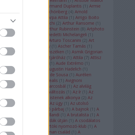
auf Naxos
(
1
)
Aribert Reimann
(
1
)
Aristide Maillol
(
3
)
Arleen Auger
(
1
)
Armand Duplantis
(
1
)
Armie
Hammer
(
1
)
Arnold Schönberg
(
4
)
Arnold
Schwarzenegger
(
2
)
Árpa Attila
(
1
)
Arrigo Boito
(
2
)
Artemisia Gentileschi
(
2
)
Arthur Ransome
(
1
)
Arthur Rimbaud
(
1
)
Arthur Rubinstein
(
8
)
Artphoto
Galéria
(
1
)
Arturo Benedetti Michelangeli
(
1
)
Arturo Di Modica
(
1
)
Arturo Toscanini
(
2
)
Art
Garfunkel
(
1
)
Art Shay
(
1
)
Ascher Tamás
(
1
)
Ascher Tamás Háromszéken
(
1
)
Asmik Grigorian
(
2
)
Asteroid City
(
1
)
Átjáróház
(
1
)
Attila
(
7
)
Attisz
(
1
)
Aubrey Beardsley
(
1
)
Aude Extrémo
(
1
)
Audrey Hepburn
(
1
)
Augustin Hadelich
(
1
)
Aurelianus
(
1
)
Aurelia de Sousa
(
1
)
Aurélien
Pascal
(
1
)
Aurora borealis
(
1
)
Avignoni
szerelmesek
(
1
)
Az álarcosbál
(
1
)
Az alvilág
professzora
(
1
)
Az átváltozás
(
1
)
Az ír
(
1
)
Az
isenheimi oltár
(
1
)
Az istenek alkonya
(
2
)
Az
olvasás éjszakája
(
1
)
Az ügy
(
1
)
Az utolsó
mohikán
(
2
)
Az utolsó párbaj
(
1
)
A bajnok
(
1
)
A
bálna
(
1
)
A bolygó hollandi
(
1
)
A brutalista
(
1
)
A
Chorus Line
(
1
)
A csodák útján
(
1
)
A csodálatos
mandarin
(
1
)
A csütörtöki nyomozó-klub
(
1
)
A
doktor úr
(
1
)
A Fabelman család
(
1
)
A