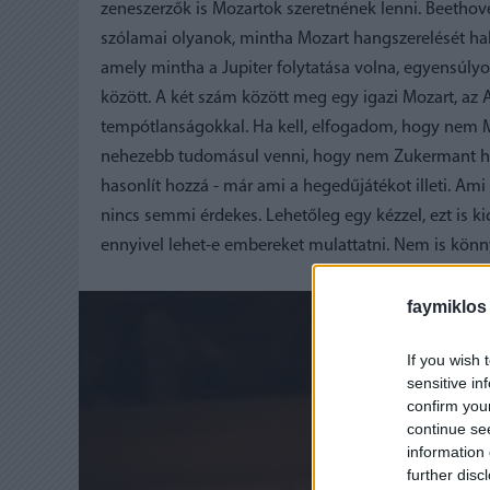
zeneszerzők is Mozartok szeretnének lenni. Beethov
szólamai olyanok, mintha Mozart hangszerelését hall
amely mintha a Jupiter folytatása volna, egyensúlyo
között. A két szám között meg egy igazi Mozart, az 
tempótlanságokkal. Ha kell, elfogadom, hogy nem Mo
nehezebb tudomásul venni, hogy nem Zukermant hall
hasonlít hozzá - már ami a hegedűjátékot illeti. Ami 
nincs semmi érdekes. Lehetőleg egy kézzel, ezt is k
ennyivel lehet-e embereket mulattatni. Nem is könny
faymiklos
If you wish 
sensitive in
confirm you
continue se
information 
further disc