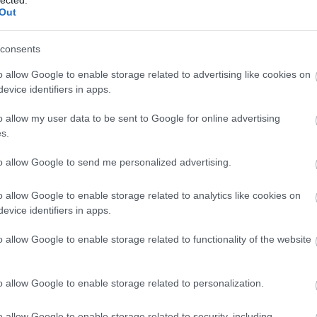
Out
consents
o allow Google to enable storage related to advertising like cookies on
evice identifiers in apps.
 BEJEGYZÉSEK:
o allow my user data to be sent to Google for online advertising
s.
to allow Google to send me personalized advertising.
o allow Google to enable storage related to analytics like cookies on
evice identifiers in apps.
nzpulóver
Odüsszeusz
A járművek
ellenáll
lázadása
o allow Google to enable storage related to functionality of the website
o allow Google to enable storage related to personalization.
o allow Google to enable storage related to security, including