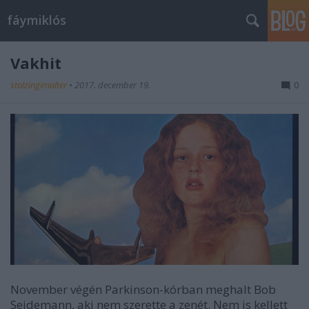
fáymiklós
Vakhit
stolzingimalter
•
2017. december 19.
0
November végén Parkinson-kórban meghalt Bob
Seidemann, aki nem szerette a zenét. Nem is kellett