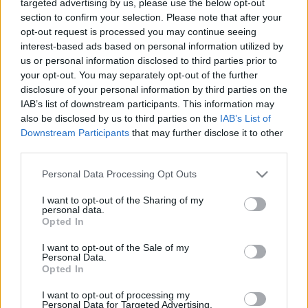
Európában, az amerikai változatra már a zenekar
targeted advertising by us, please use the below opt-out
képe került. Boldog voltál, Mariora? Nem, dehogy,
section to confirm your selection. Please note that after your
opt-out request is processed you may continue seeing
úgy néztem ki, mint egy főtt rák.
interest-based ads based on personal information utilized by
us or personal information disclosed to third parties prior to
Más világ volt. Az ártatlanságot még lehetett
your opt-out. You may separately opt-out of the further
meztelen gyerekekkel ábrázolni, a zenekar meg
disclosure of your personal information by third parties on the
tisztelte annyira a fotós munkáját, hogy nem íratták
IAB’s list of downstream participants. This information may
rá a képre nagy, sárga betűkkel a nevüket. A történet
also be disclosed by us to third parties on the
IAB’s List of
szereplői szerencsére ma is élnek - leszámítva a fotós
Downstream Participants
that may further disclose it to other
Seidemannt. A két Eric is aktív, sőt Mariora Goschen
third parties.
is. Akupunktúrával és gyógytornával foglalkozik,
Please note that this website/app uses one or more Google
Personal Data Processing Opt Outs
hatvanéves lesz jövőre. Ő az.
services and may gather and store information including but
not limited to your visit or usage behaviour. You may click to
I want to opt-out of the Sharing of my
personal data.
grant or deny consent to Google and its third-party tags to
Opted In
use your data for below specified purposes in below Google
consent section.
I want to opt-out of the Sale of my
Personal Data.
Opted In
I want to opt-out of processing my
Personal Data for Targeted Advertising.