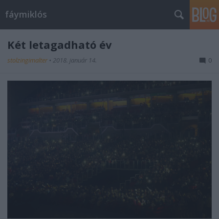
fáymiklós
Két letagadható év
stolzingimalter
•
2018. január 14.
0