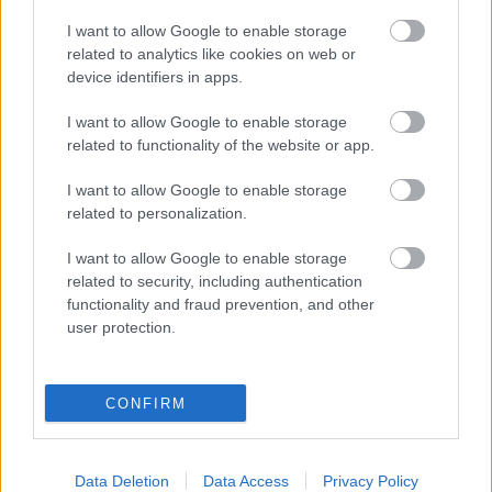
Címkék:
Mary Zsuzsi
Táncdalfesztivál
I want to allow Google to enable storage
related to analytics like cookies on web or
device identifiers in apps.
I want to allow Google to enable storage
Ajánlott bejegyzések:
related to functionality of the website or app.
I want to allow Google to enable storage
Önfej
related to personalization.
I want to allow Google to enable storage
related to security, including authentication
functionality and fraud prevention, and other
Dugótánc
user protection.
CONFIRM
Vetélkedő társművészetek
Data Deletion
Data Access
Privacy Policy