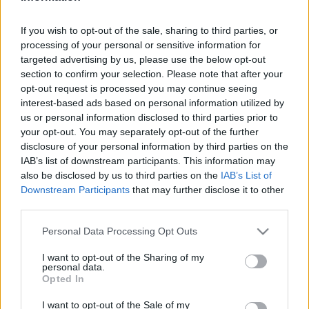
és amíg a falon nézegettem a fényképgyűjteményt,
ki is járt itt, Mary Zsuzsi képére lettem figyelmes.
If you wish to opt-out of the sale, sharing to third parties, or
Pontosabban a képre írott ajánlásra: sosem halunk
processing of your personal or sensitive information for
meg. Alatta egy némileg bizonytalanságra utaló
targeted advertising by us, please use the below opt-out
kiegészítés: Nem igaz?
section to confirm your selection. Please note that after your
opt-out request is processed you may continue seeing
De, igaz.
interest-based ads based on personal information utilized by
us or personal information disclosed to third parties prior to
your opt-out. You may separately opt-out of the further
disclosure of your personal information by third parties on the
IAB’s list of downstream participants. This information may
also be disclosed by us to third parties on the
IAB’s List of
Downstream Participants
that may further disclose it to other
third parties.
Please note that this website/app uses one or more Google
Personal Data Processing Opt Outs
services and may gather and store information including but
not limited to your visit or usage behaviour. You may click to
I want to opt-out of the Sharing of my
personal data.
grant or deny consent to Google and its third-party tags to
Opted In
use your data for below specified purposes in below Google
consent section.
I want to opt-out of the Sale of my