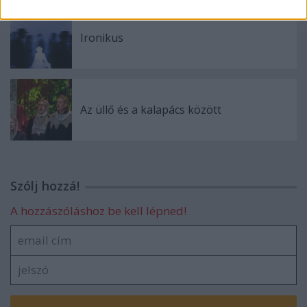
Ironikus
Az üllő és a kalapács között
Szólj hozzá!
A hozzászóláshoz be kell lépned!