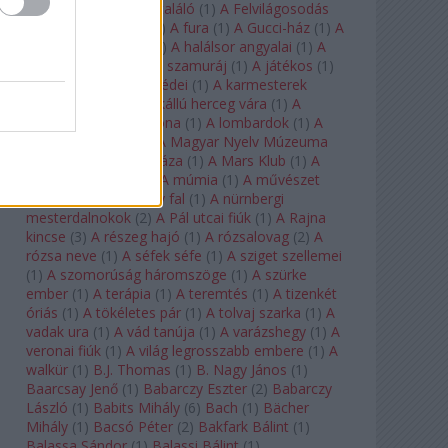
félkegyelmű
(
1
)
A feltaláló
(
1
)
A Felvilágosodás
Korának Zenekara
(
1
)
A fura
(
1
)
A Gucci-ház
(
1
)
A
Hail Mary-küldetés
(
1
)
A halálsor angyalai
(
1
)
A
halott város
(
1
)
A hét szamuráj
(
1
)
A játékos
(
1
)
A karmeliták párbeszédei
(
1
)
A karmesterek
alkonya
(
1
)
A kékszakállú herceg vára
(
1
)
A
keresztapa
(
1
)
A korona
(
1
)
A lombardok
(
1
)
A
magányos lovas
(
1
)
A Magyar Nyelv Múzeuma
(
1
)
A Magyar Zene Háza
(
1
)
A Mars Klub
(
1
)
A
menekülő ember
(
1
)
A múmia
(
1
)
A művészet
templomai
(
1
)
A nagy fal
(
1
)
A nürnbergi
mesterdalnokok
(
2
)
A Pál utcai fiúk
(
1
)
A Rajna
kincse
(
3
)
A részeg hajó
(
1
)
A rózsalovag
(
2
)
A
rózsa neve
(
1
)
A séfek séfe
(
1
)
A sziget szellemei
(
1
)
A szomorúság háromszöge
(
1
)
A szürke
ember
(
1
)
A terápia
(
1
)
A teremtés
(
1
)
A tizenkét
óriás
(
1
)
A tökéletes pár
(
1
)
A tolvaj szarka
(
1
)
A
vadak ura
(
1
)
A vád tanúja
(
1
)
A varázshegy
(
1
)
A
veronai fiúk
(
1
)
A világ legrosszabb embere
(
1
)
A
walkür
(
1
)
B.J. Thomas
(
1
)
B. Nagy János
(
1
)
Baarcsay Jenő
(
1
)
Babarczy Eszter
(
2
)
Babarczy
László
(
1
)
Babits Mihály
(
6
)
Bach
(
1
)
Bächer
Mihály
(
1
)
Bacsó Péter
(
2
)
Bakfark Bálint
(
1
)
Balassa Sándor
(
1
)
Balassi Bálint
(
1
)