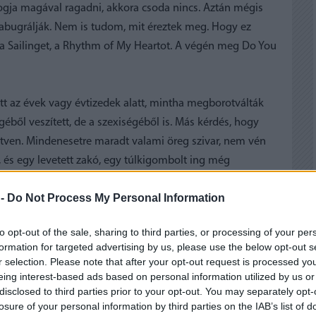
fogja magával ragadni, akkora csoda nincs. Aztán mégis
rabugrálják. Nem is tudom, mit éreztek meg. Hogy ez
 a Sailinget, a Rhythm of My Heartot. A végén meg Do You
t az évek vagy évtizedek alatt, mintha megborotválták
géből veszített, de a szexiségéből is. Más kérdés, hogy
hetven. Mindenesetre maradt valami öreg szivar, nem vén
, és egy levetett zakó, egy túlkigombolt ing még
iccesen játszott rá ezekre. Közben viszont énekelt is. Jól
 -
Do Not Process My Personal Information
 közönséget, majd leültette, leültetve egyébként önmagát
romtételes klasszikus concerto esetében. Jól összerakott
to opt-out of the sale, sharing to third parties, or processing of your per
l, hogy a három énekesnőből kettő sétálva nyerne minden
formation for targeted advertising by us, please use the below opt-out s
rszágokban is. Skót szoknyák, Celtic-címerek a dobokon,
r selection. Please note that after your opt-out request is processed y
közönyös is Rod Stewartot. Kicsit későn, belátom.
eing interest-based ads based on personal information utilized by us or
disclosed to third parties prior to your opt-out. You may separately opt-
losure of your personal information by third parties on the IAB’s list of