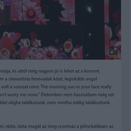
mája, és attól még nagyon jó is lehet az a koncert.
m a stewartista fenevadak közé, leginkább angol
volt a sorozat címe. The morning sun in your face really
 don't worry me none." Életemben nem használtam még ezt
öbbé aligha találkozunk, nem mintha eddig találkoztunk
i, rázta, rázta magát az öreg csontváz a pilinckalábain az