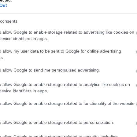
Out
 TRACKBACK CÍME:
consents
/api/trackback/id/13615269
o allow Google to enable storage related to advertising like cookies on
evice identifiers in apps.
MENTEK:
o allow my user data to be sent to Google for online advertising
ói tartalomnak minősülnek, értük a
szolgáltatás technikai
üzemeltetője
s.
gás esetén forduljon a blog szerkesztőjéhez. Részletek a
Felhasználási
adatvédelmi tájékoztatóban
.
to allow Google to send me personalized advertising.
2018.01.30. 23:01:59
o allow Google to enable storage related to analytics like cookies on
evice identifiers in apps.
őször úgy 1986 körül az MTK pályán, azután
o allow Google to enable storage related to functionality of the website
n és kettő évvel ezelőtt Bécsben a
padlót is. :D És nagy csibész is. :D
o allow Google to enable storage related to personalization.
Válasz erre
o allow Google to enable storage related to security, including