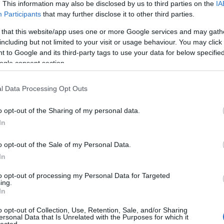
. This information may also be disclosed by us to third parties on the
IA
Participants
that may further disclose it to other third parties.
 that this website/app uses one or more Google services and may gath
including but not limited to your visit or usage behaviour. You may click 
 to Google and its third-party tags to use your data for below specifi
ogle consent section.
 BEJEGYZÉSEK:
l Data Processing Opt Outs
o opt-out of the Sharing of my personal data.
In
o opt-out of the Sale of my Personal Data.
In
A
Gondolatok a házi
Véres verejtékkel
to opt-out of processing my Personal Data for Targeted
laszolatlan
könyvtárban
ing.
kérdés
In
o opt-out of Collection, Use, Retention, Sale, and/or Sharing
ersonal Data that Is Unrelated with the Purposes for which it
lected.