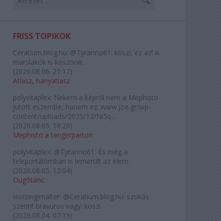
FRISS TOPIKOK
Ceratium.blog.hu:
@Tyranno61: köszi, ez az! A
marslakók is köszönik.
(
2026.08.06. 21:17
)
Atlasz, hanyatlasz
polyvitaplex:
Nekem a képről nem a Mephisto
jutott eszembe, hanem ez: www.joe.gr/wp-
content/uploads/2025/12/Ni5q...
(
2026.08.05. 18:20
)
Mephisto a tengerparton
polyvitaplex:
@Tyranno61: És még a
teleportálómban is lemerült az elem.
(
2026.08.05. 12:04
)
Dugótánc
stolzingimalter:
@Ceratium.blog.hu: szokás
szerint bravúros vagy. köszi
(
2026.08.04. 07:15
)