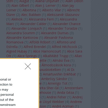
Stefi
(
1
)
Alagút
(
1
)
Alaina Urquhart
(
1
)
Alain Delon
(
3
)
Alan Gilbert
(
1
)
Alan J. Lerner
(
1
)
Alan Jay
Lerner
(
1
)
Albertina
(
1
)
Alberto Vilar
(
1
)
Albrecht
Dürer
(
2
)
Alec Baldwin
(
1
)
Alekszandr Glazunov
(
1
)
Alelnök
(
1
)
Alessandra Ferri
(
1
)
Alessandra
Marc
(
1
)
Alexander Calder
(
1
)
Alexander Chance
(
1
)
Alexander Lonquich
(
1
)
Alexander Toradze
(
1
)
Alexandra Soumm
(
1
)
Alexandre Dumas
(
3
)
Alexandre Kantorow
(
1
)
Alexandr Pavlovna
Romanova
(
1
)
Alföldi Róbert
(
1
)
Alfonso und
Estrella
(
1
)
Alfred Brendel
(
3
)
Alfred Hitchcock
(
2
)
Algred Hubay
(
1
)
Alice Harnoncourt
(
1
)
Alice Sara
Ott
(
1
)
Alice Springs
(
1
)
AlkalMáté Trupp
(
1
)
Allan
Clayton
(
1
)
Allen Midgette
(
1
)
Almási Éva
(
1
)
Almásy László Ede
(
1
)
Álmodozások kora
(
1
)
Álomutazó
(
1
)
Álom luxuskivitelben
(
1
)
Al Di
Meola
(
1
)
Amadeus
(
2
)
Amartuvshin Enkhbat
(
1
)
Ambroise Thomas
(
1
)
Ambrózy Sándor
(
1
)
sonal or
Ambrus Kyri
(
1
)
Amélie
(
1
)
Amerigo Tot
(
1
)
ection to
Amikor Galéria
(
1
)
Amrita Sher-Gil
(
1
)
Amsterdam
ou may
Baroque
(
1
)
Amy Winehouse
(
1
)
Anda Géza
(
1
)
 personal
Andrea del Verrocchio
(
1
)
Andrei Feher
(
1
)
Andrej
out of the
Tarkovszkij
(
1
)
Andrew Lloyd Webber
(
4
)
Andrew
 downstream
Staples
(
1
)
Andrew Tyson
(
1
)
André Aciman
(
1
)