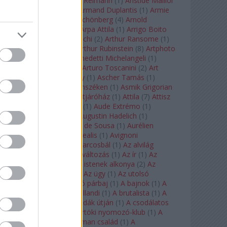
auf Naxos
(
1
)
Aribert Reimann
(
1
)
Aristide Maillol
(
3
)
Arleen Auger
(
1
)
Armand Duplantis
(
1
)
Armie
Hammer
(
1
)
Arnold Schönberg
(
4
)
Arnold
Schwarzenegger
(
2
)
Árpa Attila
(
1
)
Arrigo Boito
(
2
)
Artemisia Gentileschi
(
2
)
Arthur Ransome
(
1
)
Arthur Rimbaud
(
1
)
Arthur Rubinstein
(
8
)
Artphoto
Galéria
(
1
)
Arturo Benedetti Michelangeli
(
1
)
Arturo Di Modica
(
1
)
Arturo Toscanini
(
2
)
Art
Garfunkel
(
1
)
Art Shay
(
1
)
Ascher Tamás
(
1
)
Ascher Tamás Háromszéken
(
1
)
Asmik Grigorian
(
2
)
Asteroid City
(
1
)
Átjáróház
(
1
)
Attila
(
7
)
Attisz
(
1
)
Aubrey Beardsley
(
1
)
Aude Extrémo
(
1
)
Audrey Hepburn
(
1
)
Augustin Hadelich
(
1
)
Aurelianus
(
1
)
Aurelia de Sousa
(
1
)
Aurélien
Pascal
(
1
)
Aurora borealis
(
1
)
Avignoni
szerelmesek
(
1
)
Az álarcosbál
(
1
)
Az alvilág
professzora
(
1
)
Az átváltozás
(
1
)
Az ír
(
1
)
Az
isenheimi oltár
(
1
)
Az istenek alkonya
(
2
)
Az
olvasás éjszakája
(
1
)
Az ügy
(
1
)
Az utolsó
mohikán
(
2
)
Az utolsó párbaj
(
1
)
A bajnok
(
1
)
A
bálna
(
1
)
A bolygó hollandi
(
1
)
A brutalista
(
1
)
A
Chorus Line
(
1
)
A csodák útján
(
1
)
A csodálatos
mandarin
(
1
)
A csütörtöki nyomozó-klub
(
1
)
A
doktor úr
(
1
)
A Fabelman család
(
1
)
A