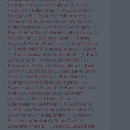
Balatonszemes
(
2
)
Balázs János
(
2
)
Balkon
kilátással
(
1
)
Balla Zsófia
(
1
)
Balogh Eszter
(
1
)
Balog József
(
1
)
Baltic Sea Philharmonic
(
1
)
Balzac
(
1
)
Bánffy Miklós
(
1
)
Bánkövi Gyula
(
1
)
Bánkuti András
(
1
)
Bánk bán
(
3
)
Bán Frigyes
(
1
)
Bán Zoltán András
(
2
)
Barabási Albert-László
(
1
)
Barabás Sári
(
1
)
Baranyay László
(
1
)
Bárány
Frigyes
(
1
)
Bárány Paál László
(
1
)
Baráth Emőke
(
5
)
Baráti Kristóf
(
5
)
Barbara Bonney
(
1
)
Barbie
(
1
)
Barbra Streisand
(
1
)
Barnás Ferenc
(
2
)
Barta
Lajos
(
1
)
Barta Tamás
(
1
)
Bartók Béla
(
15
)
Bartolomeo Colleoni
(
1
)
Basch Viktor
(
1
)
Basil
Brown
(
1
)
Bastille Opera
(
3
)
Básti Juli
(
1
)
Batka
Zoltán
(
2
)
Batthyány tér
(
1
)
Baudelaire
(
2
)
Baumgarten emlékdíj
(
1
)
Baumgartner
(
1
)
Bayeux kárpit
(
1
)
Bayreuth
(
3
)
Baz Luhrman
(
1
)
Beatles
(
4
)
Becéző szavak
(
1
)
Becstelen
brigantyk
(
1
)
Bede-Fazekas Csaba
(
1
)
Bedenweiler
(
1
)
Beethoven
(
11
)
Beethoven 9.
szimfónia
(
1
)
Békés András
(
1
)
Békés Itala
(
1
)
Bekim Fehmiu
(
1
)
Bélapátfalva
(
1
)
Belfast
(
1
)
Bellini és a bellinisták
(
1
)
Bende Zsolt
(
3
)
Benedetto Antelami
(
1
)
Benedict Cumberbatch