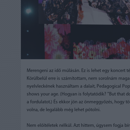
Merengeni az idő múlásán. Ez is lehet egy koncert té
Körülbelül erre is számítottam, nem sorolnám maga
nyelvleckének használtam a dalait, Pedagogical Pop 
shows your age. (Hogyan is folytatódik? "But that
a fordulatot.) És ekkor jön az önmeggyőzés, hogy t
volna, de legalább még lehet pótolni.
Nem előítéletek nélkül. Azt hittem, úgysem fogja bírn