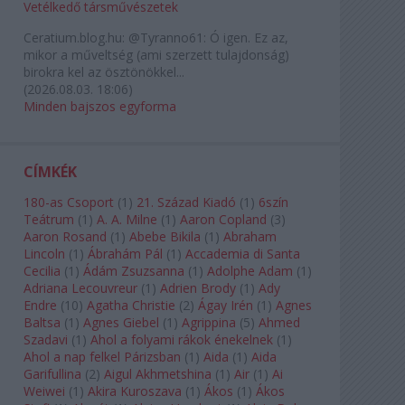
Vetélkedő társművészetek
Ceratium.blog.hu:
@Tyranno61: Ó igen. Ez az,
mikor a műveltség (ami szerzett tulajdonság)
birokra kel az ösztönökkel...
(
2026.08.03. 18:06
)
Minden bajszos egyforma
CÍMKÉK
180-as Csoport
(
1
)
21. Század Kiadó
(
1
)
6szín
Teátrum
(
1
)
A. A. Milne
(
1
)
Aaron Copland
(
3
)
Aaron Rosand
(
1
)
Abebe Bikila
(
1
)
Abraham
Lincoln
(
1
)
Ábrahám Pál
(
1
)
Accademia di Santa
Cecilia
(
1
)
Ádám Zsuzsanna
(
1
)
Adolphe Adam
(
1
)
Adriana Lecouvreur
(
1
)
Adrien Brody
(
1
)
Ady
Endre
(
10
)
Agatha Christie
(
2
)
Ágay Irén
(
1
)
Agnes
Baltsa
(
1
)
Agnes Giebel
(
1
)
Agrippina
(
5
)
Ahmed
Szadavi
(
1
)
Ahol a folyami rákok énekelnek
(
1
)
Ahol a nap felkel Párizsban
(
1
)
Aida
(
1
)
Aida
Garifullina
(
2
)
Aigul Akhmetshina
(
1
)
Air
(
1
)
Ai
Weiwei
(
1
)
Akira Kuroszava
(
1
)
Ákos
(
1
)
Ákos