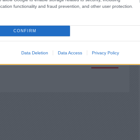
cation functionality and fraud prevention, and other user protection.
2018.01.31. 15:02:14
 2 nappal korábbi, első idei koncerthez képest
CONFIRM
z minden rutin és begyakorolt elem ellenére sem
kaptunk, ahol egyetlen eltérő mozdulat sincs a
uszadik koncertje között.
Data Deletion
Data Access
Privacy Policy
Válasz erre