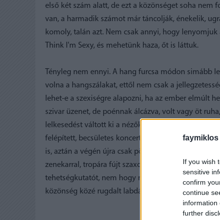
első két szám alatt, de ezt a közönséget soha nem 
van, a harmadik számot már táncolják, énekelik, ug
komoly, talán azt. Nem csak annyi, hogy lenyomjuk
Think I'm Sexy, és mehetünk haza, őt is láttuk.
Tényleg nem ennyi. A hang furcsa módon simább let
volna a hangszálakat, ettől nem csak a jellegzetessé
lehet-e a szexiségre alapozni, ha az ember elmúlt 
szivar üzenet, de poénnak álcázva, volt vagy öt ruha
lelkesedést váltott ki a nézőkből, Rod Stewart pedig v
faymiklos
felépített, becsületes koncerten, ahol bepörgette a
is, aztán a végén újra csak pörgetve, mint valami há
If you wish 
zenekarral, tropára fújt szaxofonnal, olyan vokálla
sensitive in
tehetségkutatót, nem hogy nálunk, de méretesebb o
confirm you
közönség közé rugdalt labdák, megszereti közben a 
continue se
information 
further disc