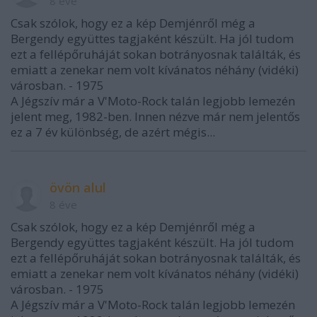
8 éve
Csak szólok, hogy ez a kép Demjénről még a
Bergendy együttes tagjaként készült. Ha jól tudom
ezt a fellépőruháját sokan botrányosnak találták, és
emiatt a zenekar nem volt kívánatos néhány (vidéki)
városban. - 1975
A Jégszív már a V'Moto-Rock talán legjobb lemezén
jelent meg, 1982-ben. Innen nézve már nem jelentős
ez a 7 év különbség, de azért mégis...
övön alul
8 éve
Csak szólok, hogy ez a kép Demjénről még a
Bergendy együttes tagjaként készült. Ha jól tudom
ezt a fellépőruháját sokan botrányosnak találták, és
emiatt a zenekar nem volt kívánatos néhány (vidéki)
városban. - 1975
A Jégszív már a V'Moto-Rock talán legjobb lemezén