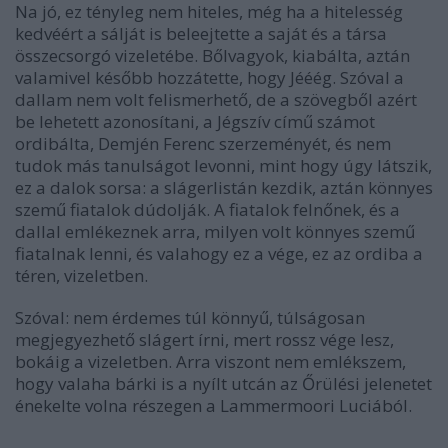
Na jó, ez tényleg nem hiteles, még ha a hitelesség
kedvéért a sálját is beleejtette a saját és a társa
összecsorgó vizeletébe. Bőlvagyok, kiabálta, aztán
valamivel később hozzátette, hogy Jééég. Szóval a
dallam nem volt felismerhető, de a szövegből azért
be lehetett azonosítani, a Jégszív című számot
ordibálta, Demjén Ferenc szerzeményét, és nem
tudok más tanulságot levonni, mint hogy úgy látszik,
ez a dalok sorsa: a slágerlistán kezdik, aztán könnyes
szemű fiatalok dúdolják. A fiatalok felnőnek, és a
dallal emlékeznek arra, milyen volt könnyes szemű
fiatalnak lenni, és valahogy ez a vége, ez az ordiba a
téren, vizeletben.
Szóval: nem érdemes túl könnyű, túlságosan
megjegyezhető slágert írni, mert rossz vége lesz,
bokáig a vizeletben. Arra viszont nem emlékszem,
hogy valaha bárki is a nyílt utcán az Őrülési jelenetet
énekelte volna részegen a Lammermoori Luciából.