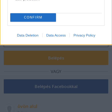
Szólj hozzá!
CONFIRM
A hozzászóláshoz be kell lépned!
Data Deletion
Data Access
Privacy Policy
VAGY
övön alul