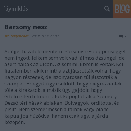
fáymiklós
Bársony nesz
stolzingimalter
•
2018. február 03.
2
Az éjjel hazafelé mentem. Bársony nesz éppenséggel
nem ingott, lelkem sem volt vad, álmos dzsungel, de
azért háltak az utcán. Az semmi. Ébren is voltak. Két
fiatalember, akik mintha azt játszották volna, hogy
nagyon részegek, de iszonyatosan túljátszották a
szerepet. Ez egyik úgy csuklott, hogy megrezzentek
tőle a kirakatok, a másik úgy gajdolt, hogy
értelmetlen félmondatok kopogtattak a Szomory
Dezső téri házak ablakán. Bőlvagyok, ordította, és
pisilt. Nem szemérmesen a falnak vagy pláne
kapualjba húzódva, hanem csak úgy, a járda
közepén.