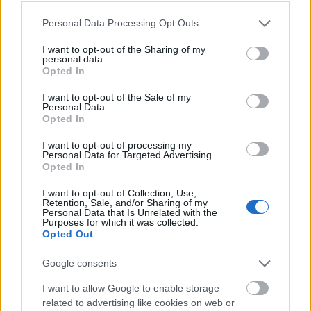
Please note that this website/app uses one or more Google
Personal Data Processing Opt Outs
services and may gather and store information including but
not limited to your visit or usage behaviour. You may click to
I want to opt-out of the Sharing of my
personal data.
grant or deny consent to Google and its third-party tags to
Opted In
use your data for below specified purposes in below Google
consent section.
I want to opt-out of the Sale of my
Personal Data.
Opted In
I want to opt-out of processing my
Personal Data for Targeted Advertising.
Opted In
I want to opt-out of Collection, Use,
Retention, Sale, and/or Sharing of my
Personal Data that Is Unrelated with the
Purposes for which it was collected.
Ajánlott bejegyzések:
Opted Out
Google consents
Szerelmes egy zongorába
I want to allow Google to enable storage
related to advertising like cookies on web or