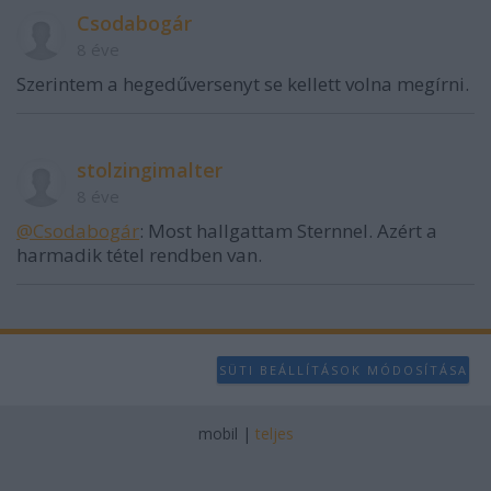
Csodabogár
8 éve
Szerintem a hegedűversenyt se kellett volna megírni.
stolzingimalter
8 éve
@Csodabogár
: Most hallgattam Sternnel. Azért a
harmadik tétel rendben van.
SÜTI BEÁLLÍTÁSOK MÓDOSÍTÁSA
mobil
|
teljes