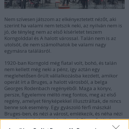
Nem szívesen játszom az elkényeztetett nézőt, aki
szerint ha valami nem tetszik neki, az nyilván nem is
jó, de tényleg nem az első kísérletet teszem
Korngolddal és A halott várossal. Talán nem is az
utolsót, de nem számolhatok be valami nagy
egymásra találásról.
1920-ban Korngold még fiatal volt, bohó, és talán
nem kellett még neki a pénz, így aztán egy
meglehetősen őrült vállalkozásba kezdett, amikor
operát írt a Bruges, a halott városból, a belga
Georges Rodenbach regényéből. Maga a könyv,
persze, figyelemre méltó meg fontos, meg az első
regény, amelyet fényképekkel illusztráltak, de nincs
benne sok esemény. Egy gyászoló férfi mászkál
Bruges-ben, és nézi a várost, emlékezik, és néha nézi
az élőket is, de kevesebb sikerrel. Olyan őrültség,
mintha valaki a Balázs Béla által írott