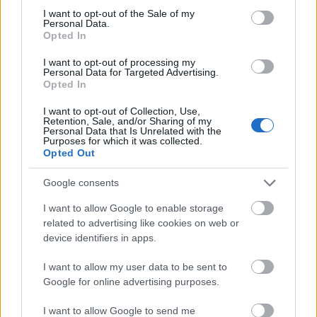
mennyire tehetséges, megír ez bármit, gyúrja,
consent section.
I want to opt-out of the Sale of my
gyúrja, de mégis csak Marietta dala marad meg a
Personal Data.
Opted In
fülben, az pedig még az első felvonásban volt.
Kiabálnak, kiabálnak, a nem túlságosan jól
I want to opt-out of processing my
fölkészített zenekar előtt, a külföldiek és Bátori Éva
Personal Data for Targeted Advertising.
Opted In
elszántabban, a saját erők közönyösebben,
Wiedemann meg vészjóslóan. Nem is tudom, mi
I want to opt-out of Collection, Use,
hiányzott. Talán minden.
Retention, Sale, and/or Sharing of my
Personal Data that Is Unrelated with the
Purposes for which it was collected.
Opted Out
Google consents
Címkék:
A halott város
Korngold
I want to allow Google to enable storage
related to advertising like cookies on web or
device identifiers in apps.
I want to allow my user data to be sent to
Ajánlott bejegyzések:
Google for online advertising purposes.
I want to allow Google to send me