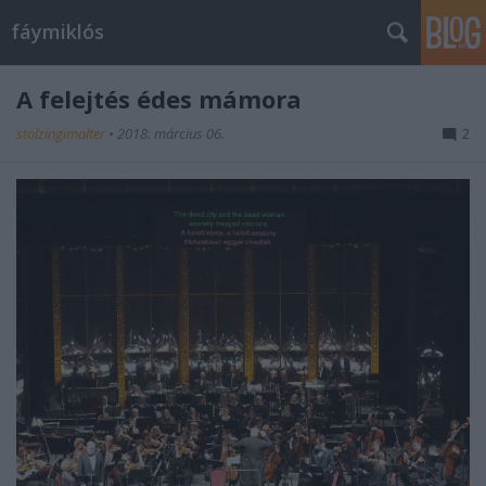
fáymiklós
A felejtés édes mámora
stolzingimalter
•
2018. március 06.
2