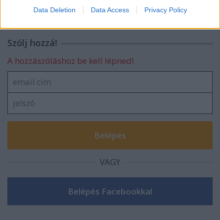
Data Deletion
Data Access
Privacy Policy
Szólj hozzá!
A hozzászóláshoz be kell lépned!
VAGY