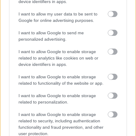
device identifiers in apps.
idővel meg szokott térülni. Ott van Neuschwanstein,
vagy a Parlament vagy a szabadkai Városháza.
I want to allow my user data to be sent to
Minden normális ember a haját tépte volna a
Google for online advertising purposes.
terveket és költségeket látva, most meg düllesztik és
düllesztjük a keblünket. Calatrava egyike a világ
I want to allow Google to send me
leggyűlöltebb építészeinek a szakmán belül, de
personalized advertising.
kibírja. Emlegetik a Yale-en tartott előadását, amikor
azt mondta: most akkor rajzolni fogok, és így is tett,
I want to allow Google to enable storage
bekapcsolta a zenét, és rajzolt egy órán át, majd
related to analytics like cookies on web or
hazament.
device identifiers in apps.
Jobb lett volna, ha beszél? Így legalább emlékeznek
I want to allow Google to enable storage
rá a jelenlévők.
related to functionality of the website or app.
I want to allow Google to enable storage
related to personalization.
I want to allow Google to enable storage
related to security, including authentication
functionality and fraud prevention, and other
user protection.