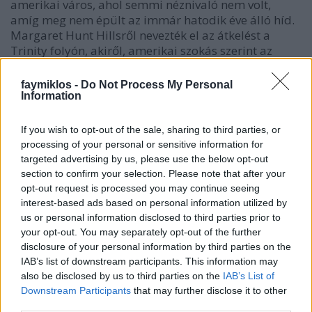
amerikai város, ahol semmi néznivaló nem volt,
amíg meg nem épült az immár hatodik éve álló híd.
Margaret Hunt Hillsről nevezték el az átkelést a
Trinity folyón, akiről, amerikai szokás szerint az
embereknek fogalma sincs, hogy kicsoda, örökös és
emberbarát, vagyis pénz adott a múlandóság elleni
faymiklos -
Do Not Process My Personal
harcban, amit a jelek szerint meg is nyert.
Information
Legalábbis átmenetileg.
If you wish to opt-out of the sale, sharing to third parties, or
processing of your personal or sensitive information for
A híd meg tényleg elegáns, nagy égre rajzolódó
targeted advertising by us, please use the below opt-out
kapu, és körülötte a húrok, amelyek új és új
section to confirm your selection. Please note that after your
rajzolatot adnak ki, ahogy elhalad alattuk az ember.
opt-out request is processed you may continue seeing
interest-based ads based on personal information utilized by
us or personal information disclosed to third parties prior to
your opt-out. You may separately opt-out of the further
disclosure of your personal information by third parties on the
IAB’s list of downstream participants. This information may
also be disclosed by us to third parties on the
IAB’s List of
Downstream Participants
that may further disclose it to other
third parties.