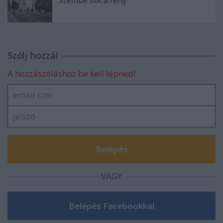
Szembe süt a fény
Szólj hozzá!
A hozzászóláshoz be kell lépned!
VAGY