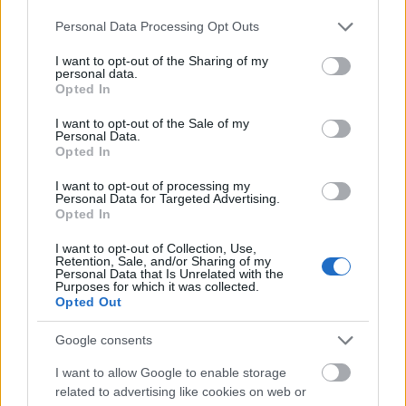
Please note that this website/app uses one or more Google
Personal Data Processing Opt Outs
services and may gather and store information including but
not limited to your visit or usage behaviour. You may click to
I want to opt-out of the Sharing of my
personal data.
grant or deny consent to Google and its third-party tags to
Opted In
use your data for below specified purposes in below Google
consent section.
I want to opt-out of the Sale of my
Personal Data.
Opted In
Sajnos mást nem nagyon lehet csinálni, mint
I want to opt-out of processing my
elhaladni alattuk, ráadásul csakis kocsival, járda
Personal Data for Targeted Advertising.
nincs, a Trinity partja vizes, mocsaras, békanyálas,
Opted In
így nézni is csak messziről lehet a formát. A
I want to opt-out of Collection, Use,
költségek valóban messze meghaladták a
Retention, Sale, and/or Sharing of my
tervezetteket, de Calatrava maga alig kapott vacak
Personal Data that Is Unrelated with the
Purposes for which it was collected.
hatmillió dollárt a tervezésért, a szükséges földek
Opted Out
megvásárlása és a fel- és levezető utak megépítése
jóval többe került, márpedig ezekre akkor is szükség
Google consents
lett volna, ha csak valami Árpád-híd szépségű
műtárgyat építettek volna. A szépségbe és
I want to allow Google to enable storage
related to advertising like cookies on web or
szabálytalanságba, netán őrületbe szórt pénz pedig