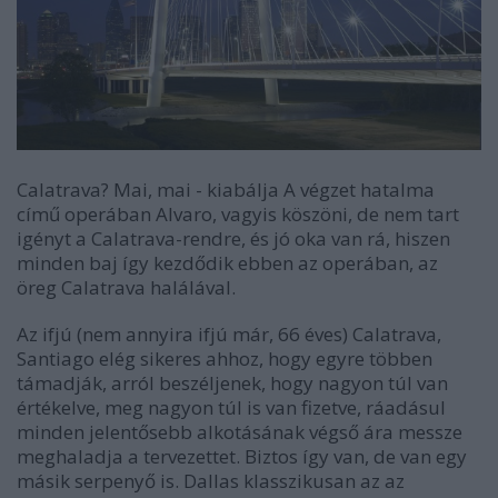
Calatrava? Mai, mai - kiabálja A végzet hatalma
című operában Alvaro, vagyis köszöni, de nem tart
igényt a Calatrava-rendre, és jó oka van rá, hiszen
minden baj így kezdődik ebben az operában, az
öreg Calatrava halálával.
Az ifjú (nem annyira ifjú már, 66 éves) Calatrava,
Santiago elég sikeres ahhoz, hogy egyre többen
támadják, arról beszéljenek, hogy nagyon túl van
értékelve, meg nagyon túl is van fizetve, ráadásul
minden jelentősebb alkotásának végső ára messze
meghaladja a tervezettet. Biztos így van, de van egy
másik serpenyő is. Dallas klasszikusan az az