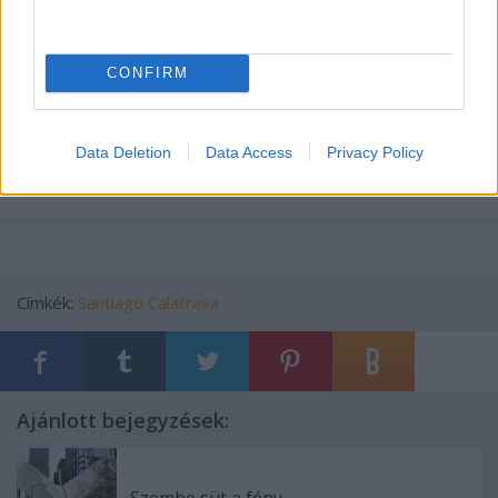
CONFIRM
Data Deletion
Data Access
Privacy Policy
Címkék:
Santiago Calatrava
Ajánlott bejegyzések: