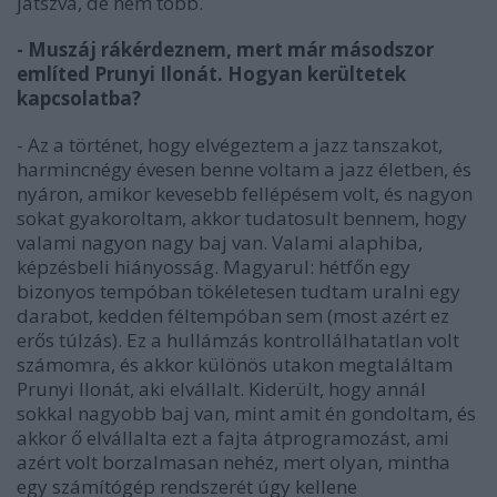
játszva, de nem több.
- Muszáj rákérdeznem, mert már másodszor
említed Prunyi Ilonát. Hogyan kerültetek
kapcsolatba?
- Az a történet, hogy elvégeztem a jazz tanszakot,
harmincnégy évesen benne voltam a jazz életben, és
nyáron, amikor kevesebb fellépésem volt, és nagyon
sokat gyakoroltam, akkor tudatosult bennem, hogy
valami nagyon nagy baj van. Valami alaphiba,
képzésbeli hiányosság. Magyarul: hétfőn egy
bizonyos tempóban tökéletesen tudtam uralni egy
darabot, kedden féltempóban sem (most azért ez
erős túlzás). Ez a hullámzás kontrollálhatatlan volt
számomra, és akkor különös utakon megtaláltam
Prunyi Ilonát, aki elvállalt. Kiderült, hogy annál
sokkal nagyobb baj van, mint amit én gondoltam, és
akkor ő elvállalta ezt a fajta átprogramozást, ami
azért volt borzalmasan nehéz, mert olyan, mintha
egy számítógép rendszerét úgy kellene