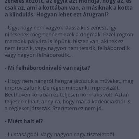
zenélés között, az egyik azt mondja, hogy az, és
csak az, ami a kottában van, a másiknak a kotta
a kiindulás. Hogyan lehet ezt átugrani?
- Úgy, hogy nem vagyok klasszikus zenész, így
nincsenek meg bennem ezek a dogmák. Ezzel rögtön
meredek pályára is lépünk, hiszen van, akinek ez
nem tetszik, vagy nagyon nem tetszik, felháborodik
vagy nagyon felháborodik...
- Mi felháborodnivaló van rajta?
- Hogy nem hangról hangra játsszuk a műveket, meg
improvizálunk. De régen mindenki improvizált,
Beethoven korában ez teljesen normális volt. Aztán
teljesen elhalt, annyira, hogy már a kadenciákból is
a régieket játsszák. Szerintem ez nem jó.
- Miért halt el?
- Lustaságból. Vagy nagyon nagy tiszteletből.