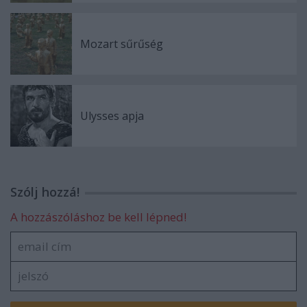
Mozart sűrűség
Ulysses apja
Szólj hozzá!
A hozzászóláshoz be kell lépned!