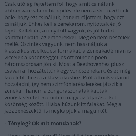
Csak utólag fejtettem föl, hogy amit csinálunk,
abban van valami hídépítés, de nem azért kezdtünk
bele, hogy ezt csináljuk, hanem rájöttem, hogy ezt
csináljuk. Ehhez kell a zenekarom, nyitottak és jó
fejek. Kellek én, aki nyitott vagyok, és jól tudok
kommunikálni az emberekkel. Meg én nem beszélek
mellé. Őszinték vagyunk, nem használjuk a
klasszikus viselkedési formákat, a Zeneakadémián is
viccelek a közönséggel, és ott minden poén
háromszorosan jön ki. Most a Beethovenhez plusz
csavarral hozzátettünk egy vonószenekart, és ez még
közelebb húzza a klasszikushoz. Próbáltunk valamit
hozzáadni, így nem szimfóniarészleteket játszik a
zenekar, hanem a zongoraszonáták kaptak
vonóskíséretet. Szerintem nagy az átjárás a két
közönség között. Hiába húzunk itt falakat. Meg a
jazz zenészektől is megkapjuk a magunkét.
- Tényleg? Ők mit mondanak?