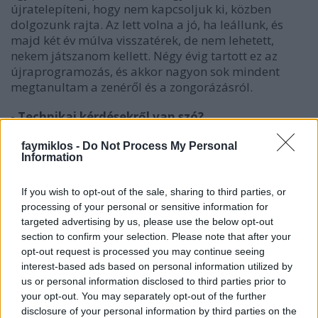
újratelepíteni, hogy nem kapcsoljuk ki, közben
dolgozunk rajta. Az lett volna a jó, ha leállunk, és
majd két év múlva visszatérek, de nem lehetett,
nekem játszanom kellett. Négy évig tartott ez az
újraprogramozás, és akkor nagyon sok mindent
megtanultam a zenéről és a zongorázásról.
- Technikai kérdésekről van szó?
- Én is azt hittem, hogy ez technika. Nem tudtam,
faymiklos -
Do Not Process My Personal
Information
hogy ami egy énekesnél rögtön kijön, mert a
torkában van a hangszer... Nálunk is rögtön kijön. A
lélekkel, a magadról alkotott képpel, hittel,
If you wish to opt-out of the sale, sharing to third parties, or
processing of your personal or sensitive information for
önbizalommal, mindennel összefügg. Utána jön a
targeted advertising by us, please use the below opt-out
zene is, de amíg valaki egy merevgörcs, soha nem
section to confirm your selection. Please note that after your
fog tudni kibontakozni, sem a zenében, sem
opt-out request is processed you may continue seeing
semmiben az életben. Csak mi nagyon hamar
interest-based ads based on personal information utilized by
lebukunk.
us or personal information disclosed to third parties prior to
your opt-out. You may separately opt-out of the further
- Átvészelted a négy évet, és akkor most rendben
disclosure of your personal information by third parties on the
vagy?