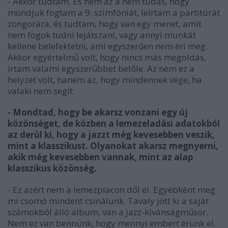
- Akkor tudtam. És nem az a nem tudás, hogy
mondjuk fogtam a 9. szimfóniát, leírtam a partitúrát
zongorára, és tudtam, hogy van egy menet, amit
nem fogok tudni lejátszani, vagy annyi munkát
kellene belefektetni, ami egyszerűen nem éri meg.
Akkor egyértelmű volt, hogy nincs más megoldás,
írtam valami egyszerűbbet belőle. Az nem ez a
helyzet volt, hanem az, hogy mindennek vége, ha
valaki nem segít.
- Mondtad, hogy be akarsz vonzani egy új
közönséget, de közben a lemezeladási adatokból
az derül ki, hogy a jazzt még kevesebben veszik,
mint a klasszikust. Olyanokat akarsz megnyerni,
akik még kevesebben vannak, mint az alap
klasszikus közönség.
- Ez azért nem a lemezpiacon dől el. Egyébként meg
mi csomó mindent csinálunk. Tavaly jött ki a saját
számokból álló album, van a jazz-kívánságműsor.
Nem ez van bennünk, hogy mennyi embert érünk el.