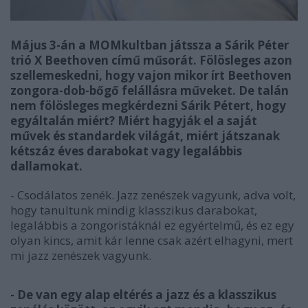
Május 3-án a MOMkultban játssza a Sárik Péter
trió X Beethoven című műsorát. Fölösleges azon
szellemeskedni, hogy vajon mikor írt Beethoven
zongora-dob-bőgő felállásra műveket. De talán
nem fölösleges megkérdezni Sárik Pétert, hogy
egyáltalán miért? Miért hagyják el a saját
művek és standardek világát, miért játszanak
kétszáz éves darabokat vagy legalábbis
dallamokat.
- Csodálatos zenék. Jazz zenészek vagyunk, adva volt,
hogy tanultunk mindig klasszikus darabokat,
legalábbis a zongoristáknál ez egyértelmű, és ez egy
olyan kincs, amit kár lenne csak azért elhagyni, mert
mi jazz zenészek vagyunk.
- De van egy alap eltérés a jazz és a klasszikus