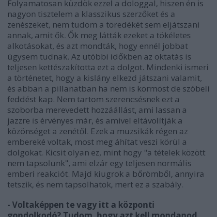
Folyamatosan küzdök ezzel a dologgal, hiszen én is
nagyon tisztelem a klasszikus szerzőket és a
zenészeket, nem tudom a töredékét sem eljátszani
annak, amit ők. Ők meg látták ezeket a tökéletes
alkotásokat, és azt mondták, hogy ennél jobbat
úgysem tudnak. Az utóbbi időkben az oktatás is
teljesen kettészakította ezt a dolgot. Mindenki ismeri
a történetet, hogy a kislány elkezd játszani valamit,
és abban a pillanatban ha nem is körmöst de szóbeli
feddést kap. Nem tartom szerencsésnek ezt a
szoborba merevedett hozzáállást, ami lassan a
jazzre is érvényes már, és amivel eltávolítják a
közönséget a zenétől. Ezek a muzsikák régen az
embereké voltak, most meg áhítat veszi körül a
dolgokat. Kicsit olyan ez, mint hogy "a tételek között
nem tapsolunk", ami elzár egy teljesen normális
emberi reakciót. Majd kiugrok a bőrömből, annyira
tetszik, és nem tapsolhatok, mert ez a szabály.
- Voltaképpen te vagy itt a központi
gondolkodó? Tudom, hogy azt kell mondanod,