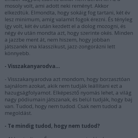
mosoly volt, ami adott neki reményt. Akkor
elkezdtük. Elmondta, hogy sokáig fog tartani, két év
lesz minimum, amíg valamit fogok érezni. És tényleg
így volt, két év után kezdett el a dolog mozogni, és
négy év után mondta azt, hogy szerinte okés. Minden
a jazzbe ment át, nem hiszem, hogy jobban
játszanék ma klasszikust, jazz-zongorázni lett
könnyebb.
- Visszakanyarodva...
- Visszakanyarodva azt mondom, hogy borzasztóan
sajnálom azokat, akik nem tudják leállítani ezt a
hazugságfolyamot. Elképesztő nyomás lehet, a világ
nagy pódiumain játszanak, és belül tudják, hogy baj
van. Tudod, hogy nem tudod. Csak nem tudod a
megoldást.
- Te mindig tudod, hogy nem tudod?