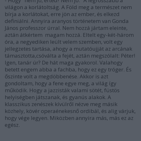
- Hogy "nem jó, érted? Nem jó." A legrosszabb a
világon a korlátoltság. A Föld meg a természet nem
bírja a korlátokat, erre jön az ember, és elkezd
definiálni. Annyira aranyos történetem van Gonda
János professzor úrral. Nem hozzá jártam eleinte,
aztán átkértem magam hozzá. Eltelt egy-két-három
óra, a negyediken leült velem szemben, volt egy
jellegzetes tartása, ahogy a mutatóujját az arcának
támasztotta,csóválta a fejét, aztán megszólalt: Péter!
Igen, tanár úr? De hát maga gyakorol. Valahogy
betett engem abba a fachba, hogy ez egy tróger. És
őszinte volt a megdöbbenése. Akkor is azt
gondoltam, hogy a fene egye meg, a világ így
működik. Hogy a jazzisták valami sötét, füstös
helyiségben játszanak, és gyanús alakok. A
klasszikus zenészek kívülről nézve meg másik
közhely, kövér operaénekesnő ordibál, és alig várjuk,
hogy vége legyen. Miközben annyira más, más ez az
egész.