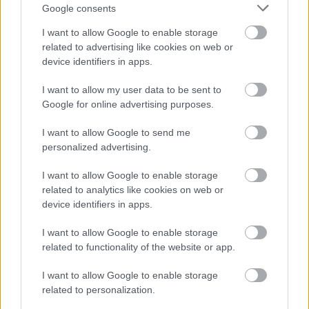
- Nekem is. Szerencsére én elég későn érő típus
Google consents
vagyok, talán csak most kezdem el megtalálni a
helyem. De gondolj bele, ha valaki sztár, harminc
I want to allow Google to enable storage
éves, tele a naptárja, és akkor észreveszi, hogy baj
related to advertising like cookies on web or
van. Borzalmas erő kell akkor mindezt észrevenni,
device identifiers in apps.
bevallani, és találni egy Prunyit. Nem is tudok senkit,
I want to allow my user data to be sent to
aki ezt elvállata volna, és szívvel-lélekkel, szakmai
Google for online advertising purposes.
tudással végigvitte volna.
I want to allow Google to send me
- Miért vállalt el téged?
personalized advertising.
- Érdekes történet. Augusztusban hívtam őt fel,
I want to allow Google to enable storage
Fassang Lászlótól kaptam meg a telefonszámát,
related to analytics like cookies on web or
mondta, hogy menjek be hozzá szeptemberben.
device identifiers in apps.
Akkor egy hónapig gyakoroltam valami nyüves
Bachot, bementem, végem volt. Mint amikor az
I want to allow Google to enable storage
ember az ítélőszék elé áll. Tudtam, hogy segíteni
related to functionality of the website or app.
tud, ha elvállal.
I want to allow Google to enable storage
- Miért volt benned ez a végtelem bizalom
related to personalization.
iránta?