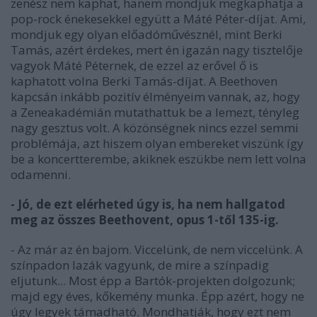
zenész nem kaphat, hanem mondjuk megkaphatja a
pop-rock énekesekkel együtt a Máté Péter-díjat. Ami,
mondjuk egy olyan előadóművésznél, mint Berki
Tamás, azért érdekes, mert én igazán nagy tisztelője
vagyok Máté Péternek, de ezzel az erővel ő is
kaphatott volna Berki Tamás-díjat. A Beethoven
kapcsán inkább pozitív élményeim vannak, az, hogy
a Zeneakadémián mutathattuk be a lemezt, tényleg
nagy gesztus volt. A közönségnek nincs ezzel semmi
problémája, azt hiszem olyan embereket viszünk így
be a koncertterembe, akiknek eszükbe nem lett volna
odamenni.
- Jó, de ezt elérheted úgy is, ha nem hallgatod
meg az összes Beethovent, opus 1-től 135-ig.
- Az már az én bajom. Viccelünk, de nem viccelünk. A
színpadon lazák vagyunk, de mire a színpadig
eljutunk... Most épp a Bartók-projekten dolgozunk;
majd egy éves, kőkemény munka. Épp azért, hogy ne
úgy legyek támadható. Mondhatják, hogy ezt nem