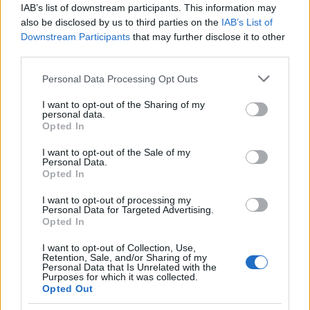
IAB’s list of downstream participants. This information may
also be disclosed by us to third parties on the
IAB’s List of
- Még nem szólt Prunyi...
Downstream Participants
that may further disclose it to other
third parties.
- De figyel?
Please note that this website/app uses one or more Google
Personal Data Processing Opt Outs
- Úgy engedte el akkor a kezemet, hogy mehetek.
services and may gather and store information including but
Figyelnem kell magamra, de tudom, mire kell
not limited to your visit or usage behaviour. You may click to
I want to opt-out of the Sharing of my
personal data.
figyelnem. Rossz szakmát választottunk, mert
grant or deny consent to Google and its third-party tags to
Opted In
nekünk gyakorolni kell. Szerencsére imádok
use your data for below specified purposes in below Google
gyakorolni, imádok zongorázni, és azóta azzal a
consent section.
I want to opt-out of the Sale of my
kontrollal figyelem magam, amit ő tanított meg
Personal Data.
Opted In
nekem. Vannak hullámvölgyek, de ez már az a szint,
amin minden embernek át kell vergődnie az életben,
I want to opt-out of processing my
amin tovább kell menni. Én nála váltam felnőtté, és
Personal Data for Targeted Advertising.
egy felnőtt embernek kötelessége, hogy nagyjából
Opted In
maga győzze le az élete kudarcait. Nem lehet az
I want to opt-out of Collection, Use,
óvodába visszamenni az óvónénihez.
Retention, Sale, and/or Sharing of my
Personal Data that Is Unrelated with the
Purposes for which it was collected.
- Nekem ez nagyon félelmetes.
Opted Out