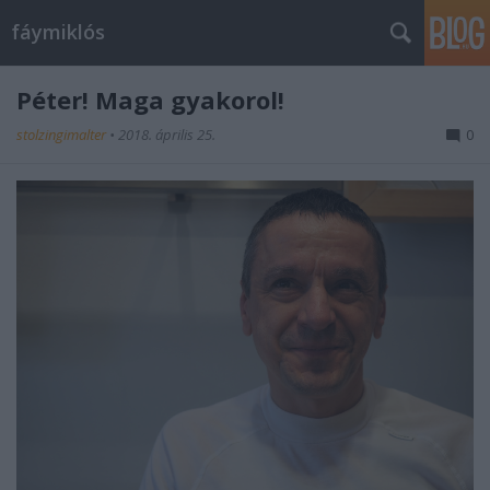
fáymiklós
Péter! Maga gyakorol!
stolzingimalter
•
2018. április 25.
0