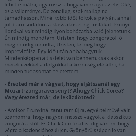
lehet csinálni, úgy rossz, ahogy van maga az elv. Oké,
ez a véleménye. De zeneileg, szakmailag ne
támadhasson. Minél több időt töltök a pályán, annál
jobban csodálom a klasszikus zongoristákat. Prunyi
Ilonával volt mindig ilyen bohózatba való jelenetünk.
Én mindig mondtam, Úristen, hogy zongorázol, ő
meg mindig mondta, Úristen, te meg hogy
improvizálsz. Egy idő után abbahagytuk.
Mindenképpen a tisztelet van bennem, csak akkor
merek ezekkel a dolgokkal a közönség elé állni, ha
minden tudásomat beletettem.
- Érezted már a vágyat, hogy eljátszanál egy
Mozart-zongoraversenyt? Ahogy Chick Corea?
Vagy érezted már, de leküzdötted?
- Amikor Prunyinál tanultam újra, egyértelművé vált
számomra, hogy nagyon messze vagyok a klasszikus
zongorázástól. És Chick Coreánál is alig várom, hogy
végre a kadenciához érjen. Gyönyörű szépen le van