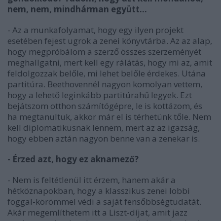
nem, nem, mindhárman együtt...
- Az a munkafolyamat, hogy egy ilyen projekt
esetében fejest ugrok a zenei könyvtárba. Az az alap,
hogy megpróbálom a szerző összes szerzeményét
meghallgatni, mert kell egy rálátás, hogy mi az, amit
feldolgozzak belőle, mi lehet belőle érdekes. Utána
partitúra. Beethovennél nagyon komolyan vettem,
hogy a lehető leginkább partitúrahű legyek. Ezt
bejátszom otthon számítógépre, le is kottázom, és
ha megtanultuk, akkor már el is térhetünk tőle. Nem
kell diplomatikusnak lennem, mert az az igazság,
hogy ebben aztán nagyon benne van a zenekar is.
- Érzed azt, hogy ez aknamező?
- Nem is feltétlenül itt érzem, hanem akár a
hétköznapokban, hogy a klasszikus zenei lobbi
foggal-körömmel védi a saját fensőbbségtudatát.
Akár megemlíthetem itt a Liszt-díjat, amit jazz