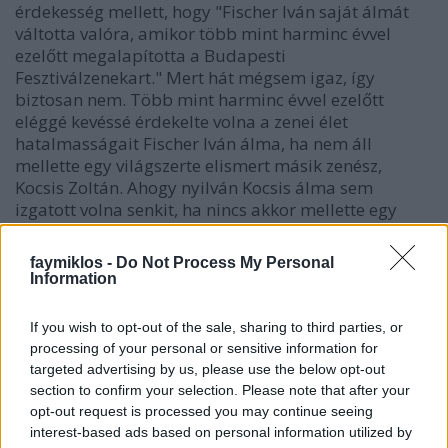
érdekesség mellett, hogy "Fischer Iván saját álmát
váltotta valóra, amikor több mint harminc évvel
ezelőtt megalapította a Budapesti
Fesztiválzenekart." Mert hát mégsem igaz, így
biztosan nem. Több mint harminc évvel ezelőtt
eléggé kevéssé érdekelte volna a zenei élet
hatalmasságait Fischer Iván álma, ha nem áll
mellette egy világszerte elismert másik zenész,
Kocsis Zoltán. Ahogy nyilván Kocsis álma sem
izgatott volna senkit, ha nincs akkor mellette egy
karmester, aki vezényelni is tudja az új zenekart.
Ezért kellett két ember a Fesztiválzenekar
faymiklos -
Do Not Process My Personal
indulásához. Nyilván Kocsis már nem tud védekezni,
Information
visszaszólni, nem is tenné meg talán, de az ember
olvassa a műsorfüzetet, és úgy érzi magát, mint
If you wish to opt-out of the sale, sharing to third parties, or
amikor Sztálin mellől lassan kiretusálták a nem
processing of your personal or sensitive information for
megfelelő társaságot, kellemetlenné váló
targeted advertising by us, please use the below opt-out
harcostársakat. És nem akarok most azzal jönni,
section to confirm your selection. Please note that after your
hogy van-e felelőssége a túlélőknek, amit mondok,
opt-out request is processed you may continue seeing
csak azért van, mert ez az igazság: a
interest-based ads based on personal information utilized by