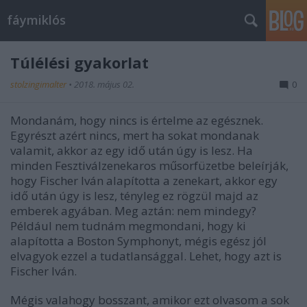
fáymiklós
Túlélési gyakorlat
stolzingimalter
•
2018. május 02.
0
Mondanám, hogy nincs is értelme az egésznek.
Egyrészt azért nincs, mert ha sokat mondanak
valamit, akkor az egy idő után úgy is lesz. Ha
minden Fesztiválzenekaros műsorfüzetbe beleírják,
hogy Fischer Iván alapította a zenekart, akkor egy
idő után úgy is lesz, tényleg ez rögzül majd az
emberek agyában. Meg aztán: nem mindegy?
Például nem tudnám megmondani, hogy ki
alapította a Boston Symphonyt, mégis egész jól
elvagyok ezzel a tudatlansággal. Lehet, hogy azt is
Fischer Iván.
Mégis valahogy bosszant, amikor ezt olvasom a sok