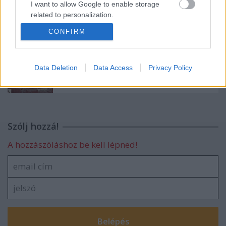
I want to allow Google to enable storage
related to personalization.
Hetvennégy
CONFIRM
I want to allow Google to enable storage
related to security, including authentication
functionality and fraud prevention, and other
user protection.
Data Deletion
Data Access
Privacy Policy
Májusköszöntő
Szólj hozzá!
A hozzászóláshoz be kell lépned!