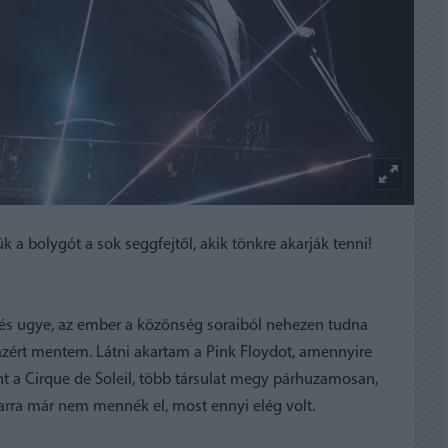
k a bolygót a sok seggfejtől, akik tönkre akarják tenni!
 és ugye, az ember a közönség soraiból nehezen tudna
azért mentem. Látni akartam a Pink Floydot, amennyire
int a Cirque de Soleil, több társulat megy párhuzamosan,
arra már nem mennék el, most ennyi elég volt.