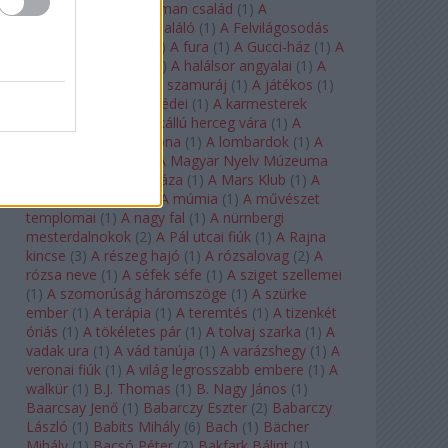
doktor úr
(
1
)
A Fabelman család
(
1
)
A
félkegyelmű
(
1
)
A feltaláló
(
1
)
A Felvilágosodás
Korának Zenekara
(
1
)
A fura
(
1
)
A Gucci-ház
(
1
)
A
Hail Mary-küldetés
(
1
)
A halálsor angyalai
(
1
)
A
halott város
(
1
)
A hét szamuráj
(
1
)
A játékos
(
1
)
A karmeliták párbeszédei
(
1
)
A karmesterek
alkonya
(
1
)
A kékszakállú herceg vára
(
1
)
A
keresztapa
(
1
)
A korona
(
1
)
A lombardok
(
1
)
A
magányos lovas
(
1
)
A Magyar Nyelv Múzeuma
(
1
)
A Magyar Zene Háza
(
1
)
A Mars Klub
(
1
)
A
menekülő ember
(
1
)
A múmia
(
1
)
A művészet
templomai
(
1
)
A nagy fal
(
1
)
A nürnbergi
mesterdalnokok
(
2
)
A Pál utcai fiúk
(
1
)
A Rajna
kincse
(
3
)
A részeg hajó
(
1
)
A rózsalovag
(
2
)
A
rózsa neve
(
1
)
A séfek séfe
(
1
)
A sziget szellemei
(
1
)
A szomorúság háromszöge
(
1
)
A szürke
ember
(
1
)
A terápia
(
1
)
A teremtés
(
1
)
A tizenkét
óriás
(
1
)
A tökéletes pár
(
1
)
A tolvaj szarka
(
1
)
A
vadak ura
(
1
)
A vád tanúja
(
1
)
A varázshegy
(
1
)
A
veronai fiúk
(
1
)
A világ legrosszabb embere
(
1
)
A
walkür
(
1
)
B.J. Thomas
(
1
)
B. Nagy János
(
1
)
Baarcsay Jenő
(
1
)
Babarczy Eszter
(
2
)
Babarczy
László
(
1
)
Babits Mihály
(
6
)
Bach
(
1
)
Bächer
Mihály
(
1
)
Bacsó Péter
(
2
)
Bakfark Bálint
(
1
)