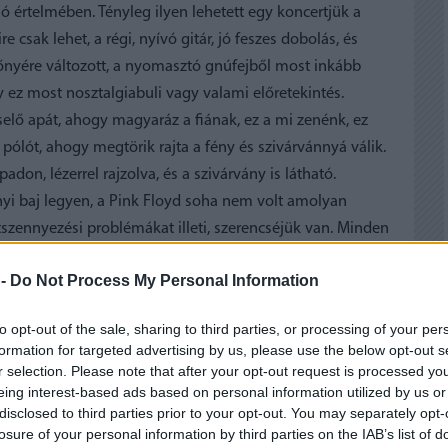
ó értelmében. Tényleg ilyen lehetett egy koncertjük a
 csak lehet, a régi, nyívó gitár, jó feszes dobolás, és
előnyére változott, a nyomasztó gnúfejből most inkább
gy ez most nosztalgiabuli vagy valami előretekintés.
elő apát, ahogy magyaráz a fiának, ez a mi zenénk, ez
 pólót, ahogy megtörik rajta a fény és szivárvánnyá válik.
don, lézerrel rajzolva, és a szivárvány is látható.
yi baj legyen, a Pink Floyd soha nem volt amolyan
zennyezési problémákat illeti, szerencséjük van. Minden
lett kicserélni, és szép nagy betűkkel, magyarul is
 -
Do Not Process My Personal Information
to opt-out of the sale, sharing to third parties, or processing of your per
formation for targeted advertising by us, please use the below opt-out s
r selection. Please note that after your opt-out request is processed y
eing interest-based ads based on personal information utilized by us or
disclosed to third parties prior to your opt-out. You may separately opt-
losure of your personal information by third parties on the IAB’s list of