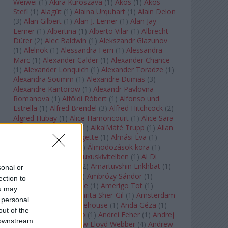
Weiwei
(
1
)
Akira Kuroszava
(
1
)
Ákos
(
1
)
Ákos
Stefi
(
1
)
Alagút
(
1
)
Alaina Urquhart
(
1
)
Alain Delon
(
3
)
Alan Gilbert
(
1
)
Alan J. Lerner
(
1
)
Alan Jay
Lerner
(
1
)
Albertina
(
1
)
Alberto Vilar
(
1
)
Albrecht
Dürer
(
2
)
Alec Baldwin
(
1
)
Alekszandr Glazunov
(
1
)
Alelnök
(
1
)
Alessandra Ferri
(
1
)
Alessandra
Marc
(
1
)
Alexander Calder
(
1
)
Alexander Chance
(
1
)
Alexander Lonquich
(
1
)
Alexander Toradze
(
1
)
Alexandra Soumm
(
1
)
Alexandre Dumas
(
3
)
Alexandre Kantorow
(
1
)
Alexandr Pavlovna
Romanova
(
1
)
Alföldi Róbert
(
1
)
Alfonso und
Estrella
(
1
)
Alfred Brendel
(
3
)
Alfred Hitchcock
(
2
)
Algred Hubay
(
1
)
Alice Harnoncourt
(
1
)
Alice Sara
Ott
(
1
)
Alice Springs
(
1
)
AlkalMáté Trupp
(
1
)
Allan
Clayton
(
1
)
Allen Midgette
(
1
)
Almási Éva
(
1
)
Almásy László Ede
(
1
)
Álmodozások kora
(
1
)
Álomutazó
(
1
)
Álom luxuskivitelben
(
1
)
Al Di
Meola
(
1
)
Amadeus
(
2
)
Amartuvshin Enkhbat
(
1
)
sonal or
Ambroise Thomas
(
1
)
Ambrózy Sándor
(
1
)
ection to
Ambrus Kyri
(
1
)
Amélie
(
1
)
Amerigo Tot
(
1
)
ou may
Amikor Galéria
(
1
)
Amrita Sher-Gil
(
1
)
Amsterdam
 personal
Baroque
(
1
)
Amy Winehouse
(
1
)
Anda Géza
(
1
)
out of the
Andrea del Verrocchio
(
1
)
Andrei Feher
(
1
)
Andrej
 downstream
Tarkovszkij
(
1
)
Andrew Lloyd Webber
(
4
)
Andrew