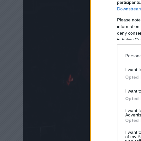
participants
Downstream 
Please note
information 
deny consent
in below Go
Persona
I want t
Opted 
I want t
Opted 
I want 
Advertis
Opted 
I want t
of my P
was col