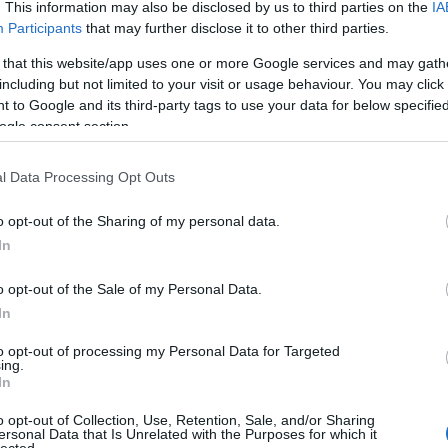
. This information may also be disclosed by us to third parties on the
IA
Participants
that may further disclose it to other third parties.
 that this website/app uses one or more Google services and may gath
including but not limited to your visit or usage behaviour. You may click 
 to Google and its third-party tags to use your data for below specifi
ogle consent section.
l Data Processing Opt Outs
o opt-out of the Sharing of my personal data.
In
o opt-out of the Sale of my Personal Data.
In
to opt-out of processing my Personal Data for Targeted
ing.
In
o opt-out of Collection, Use, Retention, Sale, and/or Sharing
ersonal Data that Is Unrelated with the Purposes for which it
lected.