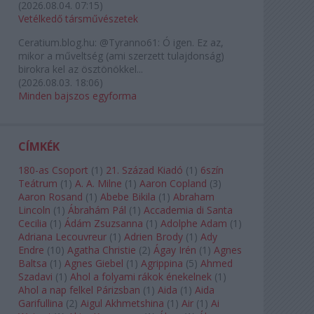
(
2026.08.04. 07:15
)
Vetélkedő társművészetek
Ceratium.blog.hu:
@Tyranno61: Ó igen. Ez az,
mikor a műveltség (ami szerzett tulajdonság)
birokra kel az ösztönökkel...
(
2026.08.03. 18:06
)
Minden bajszos egyforma
CÍMKÉK
180-as Csoport
(
1
)
21. Század Kiadó
(
1
)
6szín
Teátrum
(
1
)
A. A. Milne
(
1
)
Aaron Copland
(
3
)
Aaron Rosand
(
1
)
Abebe Bikila
(
1
)
Abraham
Lincoln
(
1
)
Ábrahám Pál
(
1
)
Accademia di Santa
Cecilia
(
1
)
Ádám Zsuzsanna
(
1
)
Adolphe Adam
(
1
)
Adriana Lecouvreur
(
1
)
Adrien Brody
(
1
)
Ady
Endre
(
10
)
Agatha Christie
(
2
)
Ágay Irén
(
1
)
Agnes
Baltsa
(
1
)
Agnes Giebel
(
1
)
Agrippina
(
5
)
Ahmed
Szadavi
(
1
)
Ahol a folyami rákok énekelnek
(
1
)
Ahol a nap felkel Párizsban
(
1
)
Aida
(
1
)
Aida
Garifullina
(
2
)
Aigul Akhmetshina
(
1
)
Air
(
1
)
Ai