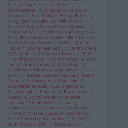
Balassa Sándor
(
1
)
Balassi Bálint
(
1
)
Balatonszemes
(
2
)
Balázs János
(
2
)
Balkon
kilátással
(
1
)
Balla Zsófia
(
1
)
Balogh Eszter
(
1
)
Balog József
(
1
)
Baltic Sea Philharmonic
(
1
)
Balzac
(
1
)
Bánffy Miklós
(
1
)
Bánkövi Gyula
(
1
)
Bánkuti András
(
1
)
Bánk bán
(
3
)
Bán Frigyes
(
1
)
Bán Zoltán András
(
2
)
Barabási Albert-László
(
1
)
Barabás Sári
(
1
)
Baranyay László
(
1
)
Bárány
Frigyes
(
1
)
Bárány Paál László
(
1
)
Baráth Emőke
(
5
)
Baráti Kristóf
(
5
)
Barbara Bonney
(
1
)
Barbie
(
1
)
Barbra Streisand
(
1
)
Barnás Ferenc
(
2
)
Barta
Lajos
(
1
)
Barta Tamás
(
1
)
Bartók Béla
(
15
)
Bartolomeo Colleoni
(
1
)
Basch Viktor
(
1
)
Basil
Brown
(
1
)
Bastille Opera
(
3
)
Básti Juli
(
1
)
Batka
Zoltán
(
2
)
Batthyány tér
(
1
)
Baudelaire
(
2
)
Baumgarten emlékdíj
(
1
)
Baumgartner
(
1
)
Bayeux kárpit
(
1
)
Bayreuth
(
3
)
Baz Luhrman
(
1
)
Beatles
(
4
)
Becéző szavak
(
1
)
Becstelen
brigantyk
(
1
)
Bede-Fazekas Csaba
(
1
)
Bedenweiler
(
1
)
Beethoven
(
11
)
Beethoven 9.
szimfónia
(
1
)
Békés András
(
1
)
Békés Itala
(
1
)
Bekim Fehmiu
(
1
)
Bélapátfalva
(
1
)
Belfast
(
1
)
Bellini és a bellinisták
(
1
)
Bende Zsolt
(
3
)