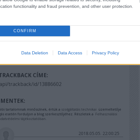
cation functionality and fraud prevention, and other user protection.
en bajszos
Ki az a Pospischil?
Operában
gyforma
énekelni
CONFIRM
Data Deletion
Data Access
Privacy Policy
 TRACKBACK CÍME:
/api/trackback/id/13886602
MENTEK:
ói tartalomnak minősülnek, értük a
szolgáltatás technikai
üzemeltetője
gás esetén forduljon a blog szerkesztőjéhez. Részletek a
Felhasználási
adatvédelmi tájékoztatóban
.
2018.05.05. 22:00:25