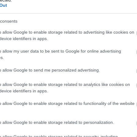
Out
na, csak épp eredeti szereplő is van benne, de ha tényleg a
consents
kor valószínűleg nem a régi úton járnának, hanem
o allow Google to enable storage related to advertising like cookies on
r kénytelen arra gondolni, hogy aki az elégedetlenségre
evice identifiers in apps.
esz közönsége is meg témája is. Mint ülő kacsára
o allow my user data to be sent to Google for online advertising
 belevenni, köszönettel.
s.
to allow Google to send me personalized advertising.
o allow Google to enable storage related to analytics like cookies on
evice identifiers in apps.
o allow Google to enable storage related to functionality of the website
 BEJEGYZÉSEK:
o allow Google to enable storage related to personalization.
o allow Google to enable storage related to security, including