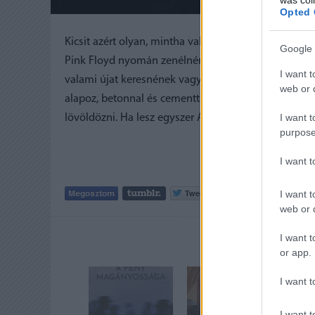
Opted 
Kicsit azért olyan, mintha valami tribute-koncert vol
Google 
Pink Floyd nyomán zenélnének meg beszélnének, ak
I want t
valami újat keresnének vagy találnának. Így az embe
web or d
alapoz, betonnal és cementtel dolgozik, és mindig l
I want t
lövöldözni. Ha lesz egyszer Animals 2, tessék ezt is
purpose
I want 
Tetszik
I want t
0
web or d
I want t
AJÁNLOTT
or app.
I want t
I want t