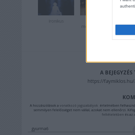
authenti
Ironikus
A
Mind
megválaszolatlan
e
kérdés
A BEJEGYZÉS
https://faymiklos.hu
KOM
A hozzászólások a
vonatkozó jogszabályok
értelmében felhasznál
semmilyen felelősséget nem vállal, azokat nem ellenőrzi. Kifo
feltételekben
és az
gyurma6