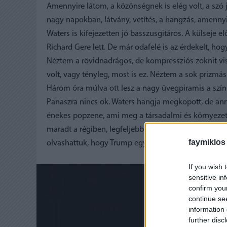
Amennyire látom, a közönségnek is elég volt, a szó j
nagy napokban, látvány, vetítés, a hangzás, amennyire
Waters is kifejezetten jó basszusgitáros. A külseje 
Richard Gere lett. De már odafelé is az érdekelt, ho
Néztem a rövidnadrágos, de kompressziós zoknit vis
volt, vagy tényleg, most is ez. Néztem a sok prizmás
Három óra múlva ott lesz a nagy üvegpiramis a színpa
Panaszra nincs ok. Waters hangja megkopott, de ann
énekes popzene, ami meg a társadalmi és környezets
maradt a régiben, legfeljebb a neveket és arcokat kel
faymiklos
olvashattuk, hogy Trump egy disznó.
If you wish 
sensitive in
confirm you
continue se
information 
further disc