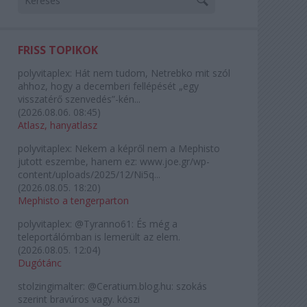
FRISS TOPIKOK
polyvitaplex:
Hát nem tudom, Netrebko mit szól
ahhoz, hogy a decemberi fellépését „egy
visszatérő szenvedés”-kén...
(
2026.08.06. 08:45
)
Atlasz, hanyatlasz
polyvitaplex:
Nekem a képről nem a Mephisto
jutott eszembe, hanem ez: www.joe.gr/wp-
content/uploads/2025/12/Ni5q...
(
2026.08.05. 18:20
)
Mephisto a tengerparton
polyvitaplex:
@Tyranno61: És még a
teleportálómban is lemerült az elem.
(
2026.08.05. 12:04
)
Dugótánc
stolzingimalter:
@Ceratium.blog.hu: szokás
szerint bravúros vagy. köszi