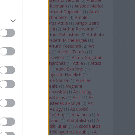
Arcangelo Corelli
(
1
)
Arena di Verona
(
3
)
Ariadne
auf Naxos
(
1
)
Aribert Reimann
(
1
)
Aristide Maillol
(
3
)
Arleen Auger
(
1
)
Armand Duplantis
(
1
)
Armie
Hammer
(
1
)
Arnold Schönberg
(
4
)
Arnold
Schwarzenegger
(
2
)
Árpa Attila
(
1
)
Arrigo Boito
(
2
)
Artemisia Gentileschi
(
2
)
Arthur Ransome
(
1
)
Arthur Rimbaud
(
1
)
Arthur Rubinstein
(
8
)
Artphoto
Galéria
(
1
)
Arturo Benedetti Michelangeli
(
1
)
Arturo Di Modica
(
1
)
Arturo Toscanini
(
2
)
Art
Garfunkel
(
1
)
Art Shay
(
1
)
Ascher Tamás
(
1
)
Ascher Tamás Háromszéken
(
1
)
Asmik Grigorian
(
2
)
Asteroid City
(
1
)
Átjáróház
(
1
)
Attila
(
7
)
Attisz
(
1
)
Aubrey Beardsley
(
1
)
Aude Extrémo
(
1
)
Audrey Hepburn
(
1
)
Augustin Hadelich
(
1
)
Aurelianus
(
1
)
Aurelia de Sousa
(
1
)
Aurélien
Pascal
(
1
)
Aurora borealis
(
1
)
Avignoni
szerelmesek
(
1
)
Az álarcosbál
(
1
)
Az alvilág
professzora
(
1
)
Az átváltozás
(
1
)
Az ír
(
1
)
Az
isenheimi oltár
(
1
)
Az istenek alkonya
(
2
)
Az
olvasás éjszakája
(
1
)
Az ügy
(
1
)
Az utolsó
mohikán
(
2
)
Az utolsó párbaj
(
1
)
A bajnok
(
1
)
A
bálna
(
1
)
A bolygó hollandi
(
1
)
A brutalista
(
1
)
A
Chorus Line
(
1
)
A csodák útján
(
1
)
A csodálatos
mandarin
(
1
)
A csütörtöki nyomozó-klub
(
1
)
A