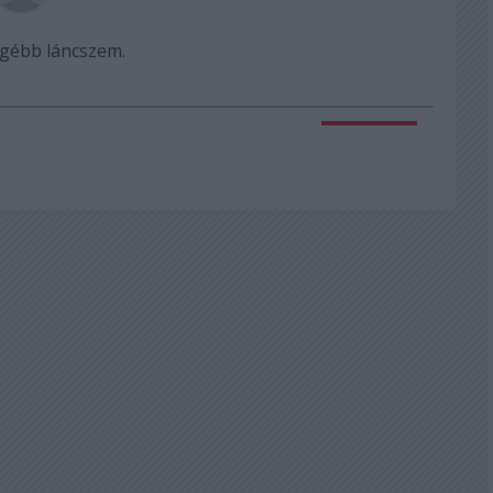
gébb láncszem.
Válasz erre