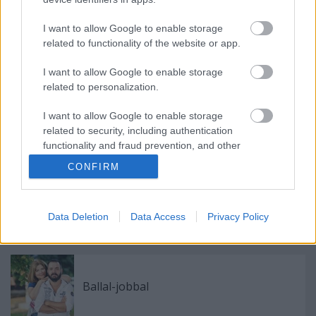
koncert. Mondhatni, a legjobbkor, mert ezután jöttek
a Grieg-dalok, szám szerint kilencen, és ennél jobbat
I want to allow Google to enable storage
nem tudok elképzelni Grieg-ügyben: főhajtás helyett
related to functionality of the website or app.
élet. Nem a halálba menők üdvözlik a holtat, hanem
az élők az élőt. Szevasz, Edvard, hogy te mekkora
I want to allow Google to enable storage
zseni vagy, őrület.
related to personalization.
I want to allow Google to enable storage
related to security, including authentication
functionality and fraud prevention, and other
user protection.
Címkék:
Kolonits Klára
Edvard Grieg
CONFIRM
Data Deletion
Data Access
Privacy Policy
Ajánlott bejegyzések:
Ballal-jobbal