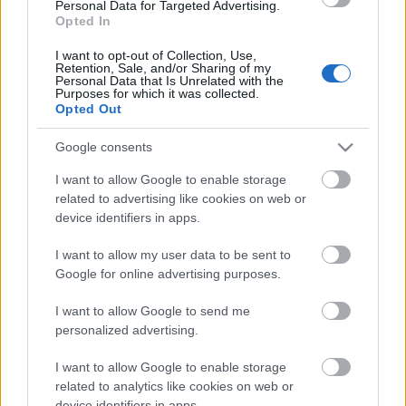
kegytelenségén, de a hangok a helyükön vannak, az
Personal Data for Targeted Advertising.
szól, aminek szólnia kell. Dinyés Dániel nem a világ
Opted In
legcsodálatosabb zongorakísérője, de nyilván
I want to opt-out of Collection, Use,
kettejük dalok fölötti együtt gondolkodása pótolni
Retention, Sale, and/or Sharing of my
tudja az esetleges hiányérzetet. A zongora tetejét
Personal Data that Is Unrelated with the
Purposes for which it was collected.
nagyra nyitották, ettől egy kicsit zajosnak lehetett
Opted Out
érzékelni az előadást, de nyilván megvolt az oka, a
hangosztály így talán jobban tudta keverni az
Google consents
eredményt, és ez mégiscsak rádiókoncert a
Márványteremben, jó itt lenni, de a hallgatók a
I want to allow Google to enable storage
célközönség.
related to advertising like cookies on web or
device identifiers in apps.
Jó ez, körülbelül ez a tanulság, titokban azért úgy
érzi magát az ember, mint a gyerekek a
I want to allow my user data to be sent to
Google for online advertising purposes.
Keménykalap és krumpliorrban, amikor a kövér néni
nem hagyja abba a Schubert-dalokat, de ezt nem
I want to allow Google to send me
kell feltétlenül bevallani még magunknak sem.
personalized advertising.
Aztán mégis, mert Kolonits Klára a három
I want to allow Google to enable storage
Csajkovszkij-dalt úgy énekli, mintha megcsípték
related to analytics like cookies on web or
volna, bátran, nyíltan, vagányul, és élni kezd az egész
device identifiers in apps.