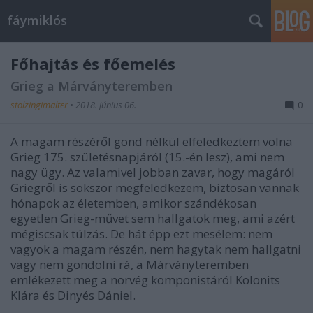
fáymiklós
Főhajtás és főemelés
Grieg a Márványteremben
stolzingimalter
•
2018. június 06.
0
A magam részéről gond nélkül elfeledkeztem volna
Grieg 175. születésnapjáról (15.-én lesz), ami nem
nagy ügy. Az valamivel jobban zavar, hogy magáról
Griegről is sokszor megfeledkezem, biztosan vannak
hónapok az életemben, amikor szándékosan
egyetlen Grieg-művet sem hallgatok meg, ami azért
mégiscsak túlzás. De hát épp ezt mesélem: nem
vagyok a magam részén, nem hagytak nem hallgatni
vagy nem gondolni rá, a Márványteremben
emlékezett meg a norvég komponistáról Kolonits
Klára és Dinyés Dániel.