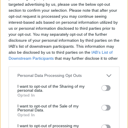
targeted advertising by us, please use the below opt-out
section to confirm your selection. Please note that after your
opt-out request is processed you may continue seeing
interest-based ads based on personal information utilized by
us or personal information disclosed to third parties prior to
your opt-out. You may separately opt-out of the further
disclosure of your personal information by third parties on the
IAB’s list of downstream participants. This information may
also be disclosed by us to third parties on the
IAB’s List of
Downstream Participants
that may further disclose it to other
third parties.
Please note that this website/app uses one or more Google
Personal Data Processing Opt Outs
services and may gather and store information including but
not limited to your visit or usage behaviour. You may click to
I want to opt-out of the Sharing of my
És még csak azt sem mondanám, hogy ez a közös
personal data.
grant or deny consent to Google and its third-party tags to
Opted In
unatkozás olyan szörnyű volna. Kolonits Klára
use your data for below specified purposes in below Google
mégiscsak jó énekes, komoly rajongói táborral az
consent section.
I want to opt-out of the Sale of my
operai kifinomultak köréből, ha elénekli az
Personal Data.
Asszonyszerelem, asszonysors dalciklust, lehet, hogy
Opted In
nem fakadunk könnyekre a végén a sors
I want to opt-out of processing my