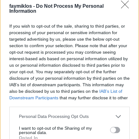
együttműködési képességeinek kifejlesztése, miért
faymiklos -
Do Not Process My Personal
Information
mindig olyan hősöket mutat, akiknek épp ez a
társadalmi betagozódás nem volt az erőssége. Miért
Petőfi a legnagyobb magyar költő, miért Ady és
If you wish to opt-out of the sale, sharing to third parties, or
József Attila, miért nem valami kedves fickó, aki arról
processing of your personal or sensitive information for
ír, hogy nincsen néki semmi baja.
targeted advertising by us, please use the below opt-out
section to confirm your selection. Please note that after your
Az egész már megint a Trisztánról jutott eszembe,
opt-out request is processed you may continue seeing
interest-based ads based on personal information utilized by
vagy akár A bolygó hollandiról, hogy a probléma
us or personal information disclosed to third parties prior to
nem probléma, fájdalmas elszeretni a főnök vagy
your opt-out. You may separately opt-out of the further
atyai jó barát nejét, de nem kell belehalni. Nem kell
disclosure of your personal information by third parties on the
megváltódni, nem is váltódik meg a hollandus a
IAB’s list of downstream participants. This information may
most futó rendezésben, csak azt kell valahogy
also be disclosed by us to third parties on the
IAB’s List of
elkerülni, hogy két különböző világ találkozzon.
Downstream Participants
that may further disclose it to other
Hogy át lehessen járni az egyikből a másikba. Az
third parties.
énekes énekeljen, a politikus politizáljon, a rajongók
érjék be azzal, amiért rajonganak, ne kelljen nekik az
Please note that this website/app uses one or more Google
Personal Data Processing Opt Outs
egész opera, az operában föllépő egész ember, csak
services and may gather and store information including but
amennyi rájuk tartozik. Lefordítva a pillanatra: itt
not limited to your visit or usage behaviour. You may click to
I want to opt-out of the Sharing of my
personal data.
élünk a gazdag és kényelmes Európában, miért nem
grant or deny consent to Google and its third-party tags to
Opted In