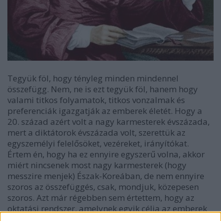
Tegyük föl, hogy tényleg minden mindennel
összefügg. Nem, ne is ezt tegyük föl, hanem hogy
valami titkos folyamatok, titkos vonzalmak és
preferenciák igazgatják az emberek életét. Hogy a
20. század azért volt a nagy karmesterek évszázada,
mert a diktátorok évszázada volt, szerettük az
egyszemélyi felelősöket, vezéreket, irányítókat.
Értem én, hogy ha ez ennyire egyszerű volna, akkor
miért nincsenek most nagy karmesterek (hogy
messzire menjek) Észak-Koreában, de nem ennyire
szoros az összefüggés, csak, mondjuk, közepesen
szoros. Azt már régebben sem értettem, hogy az
oktatási rendszer, amelynek egyik célja az emberek
társadalomba szorítása, a gyerekek együttélési és