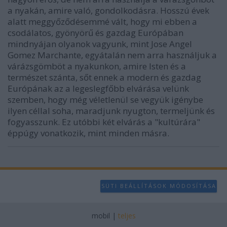
a nyakán, amire való, gondolkodásra. Hosszú évek
alatt meggyőződésemmé vált, hogy mi ebben a
csodálatos, gyönyörű és gazdag Európában
mindnyájan olyanok vagyunk, mint Jose Angel
Gomez Marchante, egyátalán nem arra használjuk a
várázsgömböt a nyakunkon, amire Isten és a
természet szánta, sőt ennek a modern és gazdag
Európának az a legeslegfőbb elvárása velünk
szemben, hogy még véletlenül se vegyük igénybe
ilyen céllal soha, maradjunk nyugton, termeljünk és
fogyasszunk. Ez utóbbi két elvárás a "kultúrára"
éppúgy vonatkozik, mint minden másra.
SÜTI BEÁLLÍTÁSOK MÓDOSÍTÁSA
mobil
|
teljes