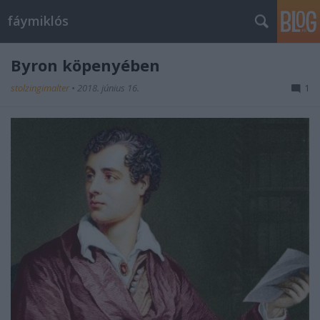
fáymiklós
Byron köpenyében
stolzingimalter
•
2018. június 16.
1