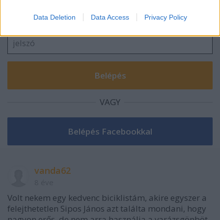
A hozzászóláshoz be kell lépned!
Data Deletion
Data Access
Privacy Policy
VAGY
vanda62
8 éve
Volt nekem egy kedvenc biciklistám, akire egyszer a
felejthetetlen Sipos János azt találta mondani, hogy
nagyon erős, de nem arra használja a varázsgönböt