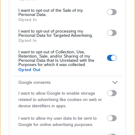
erről szólnak az operák, hogy reggel fölkelünk,
use your data for below specified purposes in below Google
megöleljük a családot, elmegyünk dolgozni, este
consent section.
I want to opt-out of the Sale of my
Personal Data.
meg az operába? Miért van bennünk ez a sürgetés,
Opted In
hogy másképp kellene élnünk? Talán mert tényleg
másképp kellene?
I want to opt-out of processing my
Personal Data for Targeted Advertising.
Opted In
I want to opt-out of Collection, Use,
Retention, Sale, and/or Sharing of my
Personal Data that Is Unrelated with the
Purposes for which it was collected.
Opted Out
Ajánlott bejegyzések:
Google consents
I want to allow Google to enable storage
Újra és újra és újra
related to advertising like cookies on web or
device identifiers in apps.
I want to allow my user data to be sent to
Google for online advertising purposes.
Az üllő és a kalapács között