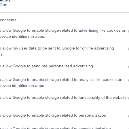
 TRACKBACK CÍME:
Out
/api/trackback/id/14069687
consents
MENTEK:
o allow Google to enable storage related to advertising like cookies on
ói tartalomnak minősülnek, értük a
szolgáltatás technikai
üzemeltetője
evice identifiers in apps.
gás esetén forduljon a blog szerkesztőjéhez. Részletek a
Felhasználási
adatvédelmi tájékoztatóban
.
o allow my user data to be sent to Google for online advertising
s.
2018.06.25. 09:16:18
to allow Google to send me personalized advertising.
el ezelőtt megjelent a Filmslágerek magyarul
o allow Google to enable storage related to analytics like cookies on
zettán:
evice identifiers in apps.
/watch?v=vHmKaZki8dw
o allow Google to enable storage related to functionality of the website
Válasz erre
o allow Google to enable storage related to personalization.
2018.06.25. 09:23:28
o allow Google to enable storage related to security, including