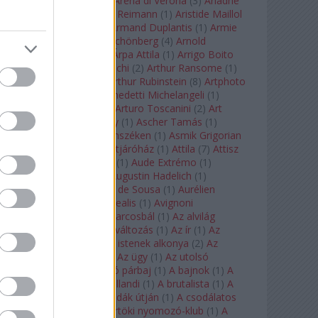
Arcangelo Corelli
(
1
)
Arena di Verona
(
3
)
Ariadne
auf Naxos
(
1
)
Aribert Reimann
(
1
)
Aristide Maillol
(
3
)
Arleen Auger
(
1
)
Armand Duplantis
(
1
)
Armie
Hammer
(
1
)
Arnold Schönberg
(
4
)
Arnold
Schwarzenegger
(
2
)
Árpa Attila
(
1
)
Arrigo Boito
(
2
)
Artemisia Gentileschi
(
2
)
Arthur Ransome
(
1
)
Arthur Rimbaud
(
1
)
Arthur Rubinstein
(
8
)
Artphoto
Galéria
(
1
)
Arturo Benedetti Michelangeli
(
1
)
Arturo Di Modica
(
1
)
Arturo Toscanini
(
2
)
Art
Garfunkel
(
1
)
Art Shay
(
1
)
Ascher Tamás
(
1
)
Ascher Tamás Háromszéken
(
1
)
Asmik Grigorian
(
2
)
Asteroid City
(
1
)
Átjáróház
(
1
)
Attila
(
7
)
Attisz
(
1
)
Aubrey Beardsley
(
1
)
Aude Extrémo
(
1
)
Audrey Hepburn
(
1
)
Augustin Hadelich
(
1
)
Aurelianus
(
1
)
Aurelia de Sousa
(
1
)
Aurélien
Pascal
(
1
)
Aurora borealis
(
1
)
Avignoni
szerelmesek
(
1
)
Az álarcosbál
(
1
)
Az alvilág
professzora
(
1
)
Az átváltozás
(
1
)
Az ír
(
1
)
Az
isenheimi oltár
(
1
)
Az istenek alkonya
(
2
)
Az
olvasás éjszakája
(
1
)
Az ügy
(
1
)
Az utolsó
mohikán
(
2
)
Az utolsó párbaj
(
1
)
A bajnok
(
1
)
A
bálna
(
1
)
A bolygó hollandi
(
1
)
A brutalista
(
1
)
A
Chorus Line
(
1
)
A csodák útján
(
1
)
A csodálatos
mandarin
(
1
)
A csütörtöki nyomozó-klub
(
1
)
A