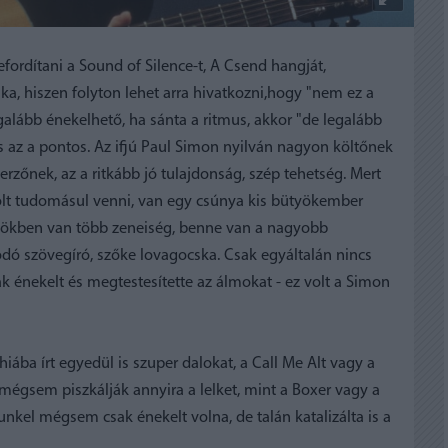
rdítani a Sound of Silence-t, A Csend hangját,
ka, hiszen folyton lehet arra hivatkozni,hogy "nem ez a
legalább énekelhető, ha sánta a ritmus, akkor "de legalább
 az a pontos. Az ifjú Paul Simon nyilván nagyon költőnek
rzőnek, az a ritkább jó tulajdonság, szép tehetség. Mert
volt tudomásul venni, van egy csúnya kis bütyökember
työkben van több zeneiség, benne van a nagyobb
ódó szövegíró, szőke lovagocska. Csak egyáltalán nincs
ak énekelt és megtestesítette az álmokat - ez volt a Simon
ba írt egyedül is szuper dalokat, a Call Me Alt vagy a
égsem piszkálják annyira a lelket, mint a Boxer vagy a
el mégsem csak énekelt volna, de talán katalizálta is a