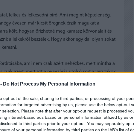
tal, lelkes és lelkesedni bíró. Ami megint képtelenség,
ennégy évesen már kicsit öregnek érzik magukat a
 arra költ, hogyan őrizhetné meg kamasz körvonalait és
zni: a lelkekről beszélek. Hogy akkor egy dal olyan sokat
t keresni.
fordításába, ami nem csak azért nehézkes, mert mintha a
csak azért, mert azt a nyavalyás utolsó sort a verszakok
bb hasonlót találni, minden leesik, ha ahelyett van,
 -
Do Not Process My Personal Information
y mintha közel volna a megoldás, sound és csend annyira
felét jelentik is. Vannak szavak, amelyeket jó volna a
to opt-out of the sale, sharing to third parties, or processing of your per
nem sikerül, akkor sincs baj, de mégis jó volna.
formation for targeted advertising by us, please use the below opt-out s
r selection. Please note that after your opt-out request is processed y
eing interest-based ads based on personal information utilized by us or
még azt is elrontom, az a sejtésem.
disclosed to third parties prior to your opt-out. You may separately opt-
losure of your personal information by third parties on the IAB’s list of