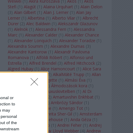
Weiwei
(
1
)
Akira Kuroszava
(
1
)
Ákos
(
1
)
Ákos
Stefi
(
1
)
Alagút
(
1
)
Alaina Urquhart
(
1
)
Alain Delon
(
3
)
Alan Gilbert
(
1
)
Alan J. Lerner
(
1
)
Alan Jay
Lerner
(
1
)
Albertina
(
1
)
Alberto Vilar
(
1
)
Albrecht
Dürer
(
2
)
Alec Baldwin
(
1
)
Alekszandr Glazunov
(
1
)
Alelnök
(
1
)
Alessandra Ferri
(
1
)
Alessandra
Marc
(
1
)
Alexander Calder
(
1
)
Alexander Chance
(
1
)
Alexander Lonquich
(
1
)
Alexander Toradze
(
1
)
Alexandra Soumm
(
1
)
Alexandre Dumas
(
3
)
Alexandre Kantorow
(
1
)
Alexandr Pavlovna
Romanova
(
1
)
Alföldi Róbert
(
1
)
Alfonso und
Estrella
(
1
)
Alfred Brendel
(
3
)
Alfred Hitchcock
(
2
)
Algred Hubay
(
1
)
Alice Harnoncourt
(
1
)
Alice Sara
Ott
(
1
)
Alice Springs
(
1
)
AlkalMáté Trupp
(
1
)
Allan
Clayton
(
1
)
Allen Midgette
(
1
)
Almási Éva
(
1
)
Almásy László Ede
(
1
)
Álmodozások kora
(
1
)
Álomutazó
(
1
)
Álom luxuskivitelben
(
1
)
Al Di
Meola
(
1
)
Amadeus
(
2
)
Amartuvshin Enkhbat
(
1
)
sonal or
Ambroise Thomas
(
1
)
Ambrózy Sándor
(
1
)
ection to
Ambrus Kyri
(
1
)
Amélie
(
1
)
Amerigo Tot
(
1
)
ou may
Amikor Galéria
(
1
)
Amrita Sher-Gil
(
1
)
Amsterdam
 personal
Baroque
(
1
)
Amy Winehouse
(
1
)
Anda Géza
(
1
)
out of the
Andrea del Verrocchio
(
1
)
Andrei Feher
(
1
)
Andrej
 downstream
Tarkovszkij
(
1
)
Andrew Lloyd Webber
(
4
)
Andrew