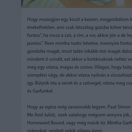
Hogy mozogjon egy kicsit a kezem, megpróbálom lefo
énekelhetően, ami csak látszólag gúzsba kötve tánci
fontos", ha rossz a szó, a rím, a sor, akkor jön a de 
pontos". Nem mintha tudni lehetne, mennyire fontos
gondolta magát, most talán inkább érzi magát dalsze
mindent ő csinált, ezt akkor a kortársaknak nehéz 
meg egy vézna, magas és csinos. Világos, hogy bü
szereplési vágy, de akkor vézna nyilván a visszahúz
így. Bütyök írta a zenét és a szöveget, vézna meg cs
és Garfunkel.
Hogy az egész még zavarosabb legyen, Paul Simon hiá
Me And Juliót, ezek valahogy mégsem annyira jók, m
Homeward Bound, vagy még másik tíz. Mintha Garfunk
számokat, segített nekik világra jönni.