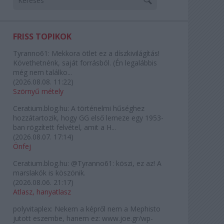
FRISS TOPIKOK
Tyranno61:
Mekkora ötlet ez a díszkivilágítás!
Követhetnénk, saját forrásból. (Én legalábbis
még nem találko...
(
2026.08.08. 11:22
)
Szörnyű métely
Ceratium.blog.hu:
A történelmi hűséghez
hozzátartozik, hogy GG első lemeze egy 1953-
ban rögzített felvétel, amit a H...
(
2026.08.07. 17:14
)
Önfej
Ceratium.blog.hu:
@Tyranno61: köszi, ez az! A
marslakók is köszönik.
(
2026.08.06. 21:17
)
Atlasz, hanyatlasz
polyvitaplex:
Nekem a képről nem a Mephisto
jutott eszembe, hanem ez: www.joe.gr/wp-