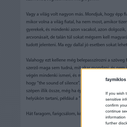
Vagy a világ volt nagyon más. Mondjuk, hogy épp fia
mikor volna a világ fiatal, ha nem most, amikor tiz
gyerekek, és mindenki azon vacakol, azon dolgozik,
arcvonásait, de talán túl sokat mégsem kell magyará
tudott jelenteni. Ma egy dallal jó esetben sokat lehe
Valahogy ezt kellene még belepasszírozni a szöveg 
szerző maga sem tudná, mit akar mondani, és nem is 
végén mindenki ismeri, és magyarul nem lehet legalá
faymiklos
hogy "the sound of silence". A legidegesítőbb, hog
szépen illik össze, még ha épp a szókapcsolat másik 
If you wish 
helyükön tartani, például a "hello"-t a legelején, ha 
sensitive in
confirm you
continue se
Hát faragom, farigcsálom, készül a fogpiszkáló, de 
information 
further disc