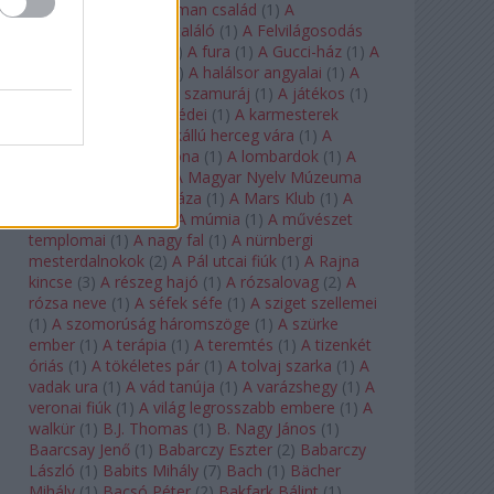
doktor úr
(
1
)
A Fabelman család
(
1
)
A
félkegyelmű
(
1
)
A feltaláló
(
1
)
A Felvilágosodás
Korának Zenekara
(
1
)
A fura
(
1
)
A Gucci-ház
(
1
)
A
Hail Mary-küldetés
(
1
)
A halálsor angyalai
(
1
)
A
halott város
(
1
)
A hét szamuráj
(
1
)
A játékos
(
1
)
A karmeliták párbeszédei
(
1
)
A karmesterek
alkonya
(
1
)
A kékszakállú herceg vára
(
1
)
A
keresztapa
(
1
)
A korona
(
1
)
A lombardok
(
1
)
A
magányos lovas
(
1
)
A Magyar Nyelv Múzeuma
(
1
)
A Magyar Zene Háza
(
1
)
A Mars Klub
(
1
)
A
menekülő ember
(
1
)
A múmia
(
1
)
A művészet
templomai
(
1
)
A nagy fal
(
1
)
A nürnbergi
mesterdalnokok
(
2
)
A Pál utcai fiúk
(
1
)
A Rajna
kincse
(
3
)
A részeg hajó
(
1
)
A rózsalovag
(
2
)
A
rózsa neve
(
1
)
A séfek séfe
(
1
)
A sziget szellemei
(
1
)
A szomorúság háromszöge
(
1
)
A szürke
ember
(
1
)
A terápia
(
1
)
A teremtés
(
1
)
A tizenkét
óriás
(
1
)
A tökéletes pár
(
1
)
A tolvaj szarka
(
1
)
A
vadak ura
(
1
)
A vád tanúja
(
1
)
A varázshegy
(
1
)
A
veronai fiúk
(
1
)
A világ legrosszabb embere
(
1
)
A
walkür
(
1
)
B.J. Thomas
(
1
)
B. Nagy János
(
1
)
Baarcsay Jenő
(
1
)
Babarczy Eszter
(
2
)
Babarczy
László
(
1
)
Babits Mihály
(
7
)
Bach
(
1
)
Bächer
Mihály
(
1
)
Bacsó Péter
(
2
)
Bakfark Bálint
(
1
)