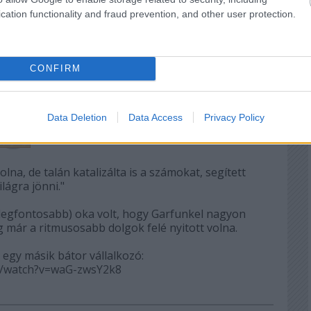
cation functionality and fraud prevention, and other user protection.
an sem hasonlít. Csak hogy hellóval kezdődik.
lyen szerelmes izélés, hanem víziók jönnek
, mint a rákl - ó, ez már verssor! Szóval köszi.
CONFIRM
Válasz erre
Data Deletion
Data Access
Privacy Policy
2018.06.30. 19:44:16
na, de talán katalizálta is a számokat, segített
ilágra jönni."
legfontosabb) oka volt, hogy Garfunkel nagyon
eg már a ritmusosabb dolgok felé nyitott volna.
 egy másik bátor vállalkozó:
/watch?v=waG-zwsY2k8