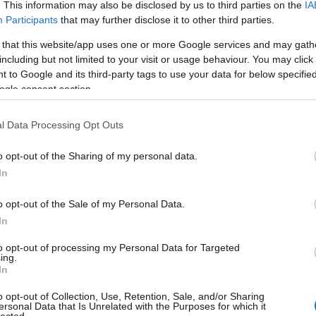
. This information may also be disclosed by us to third parties on the
IA
Participants
that may further disclose it to other third parties.
 that this website/app uses one or more Google services and may gath
including but not limited to your visit or usage behaviour. You may click 
 to Google and its third-party tags to use your data for below specifi
ogle consent section.
 BEJEGYZÉSEK:
l Data Processing Opt Outs
o opt-out of the Sharing of my personal data.
In
o opt-out of the Sale of my Personal Data.
perában
Újra és újra és
Az üllő és a
In
nekelni
újra
kalapács között
to opt-out of processing my Personal Data for Targeted
ing.
In
o opt-out of Collection, Use, Retention, Sale, and/or Sharing
ersonal Data that Is Unrelated with the Purposes for which it
lected.