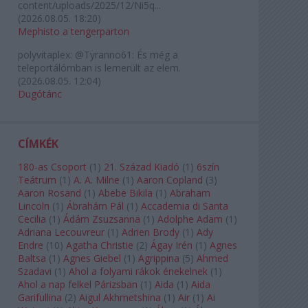
content/uploads/2025/12/Ni5q...
(
2026.08.05. 18:20
)
Mephisto a tengerparton
polyvitaplex:
@Tyranno61: És még a
teleportálómban is lemerült az elem.
(
2026.08.05. 12:04
)
Dugótánc
CÍMKÉK
180-as Csoport
(
1
)
21. Század Kiadó
(
1
)
6szín
Teátrum
(
1
)
A. A. Milne
(
1
)
Aaron Copland
(
3
)
Aaron Rosand
(
1
)
Abebe Bikila
(
1
)
Abraham
Lincoln
(
1
)
Ábrahám Pál
(
1
)
Accademia di Santa
Cecilia
(
1
)
Ádám Zsuzsanna
(
1
)
Adolphe Adam
(
1
)
Adriana Lecouvreur
(
1
)
Adrien Brody
(
1
)
Ady
Endre
(
10
)
Agatha Christie
(
2
)
Ágay Irén
(
1
)
Agnes
Baltsa
(
1
)
Agnes Giebel
(
1
)
Agrippina
(
5
)
Ahmed
Szadavi
(
1
)
Ahol a folyami rákok énekelnek
(
1
)
Ahol a nap felkel Párizsban
(
1
)
Aida
(
1
)
Aida
Garifullina
(
2
)
Aigul Akhmetshina
(
1
)
Air
(
1
)
Ai