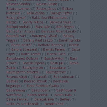
Balassa Sándor
(
1
)
Balassi Bálint
(
1
)
Balatonszemes
(
2
)
Balázs János
(
2
)
Balkon
kilátással
(
1
)
Balla Zsófia
(
1
)
Balogh Eszter
(
1
)
Balog József
(
1
)
Baltic Sea Philharmonic
(
1
)
Balzac
(
1
)
Bánffy Miklós
(
1
)
Bánkövi Gyula
(
1
)
Bánkuti András
(
1
)
Bánk bán
(
3
)
Bán Frigyes
(
1
)
Bán Zoltán András
(
2
)
Barabási Albert-László
(
1
)
Barabás Sári
(
1
)
Baranyay László
(
1
)
Bárány
Frigyes
(
1
)
Bárány Paál László
(
1
)
Baráth Emőke
(
5
)
Baráti Kristóf
(
5
)
Barbara Bonney
(
1
)
Barbie
(
1
)
Barbra Streisand
(
1
)
Barnás Ferenc
(
2
)
Barta
Lajos
(
1
)
Barta Tamás
(
1
)
Bartók Béla
(
15
)
Bartolomeo Colleoni
(
1
)
Basch Viktor
(
1
)
Basil
Brown
(
1
)
Bastille Opera
(
3
)
Básti Juli
(
1
)
Batka
Zoltán
(
2
)
Batthyány tér
(
1
)
Baudelaire
(
2
)
Baumgarten emlékdíj
(
1
)
Baumgartner
(
1
)
Bayeux kárpit
(
1
)
Bayreuth
(
3
)
Baz Luhrman
(
1
)
Beatles
(
4
)
Becéző szavak
(
1
)
Becstelen
brigantyk
(
1
)
Bede-Fazekas Csaba
(
1
)
Bedenweiler
(
1
)
Beethoven
(
11
)
Beethoven 9.
szimfónia
(
1
)
Békés András
(
1
)
Békés Itala
(
1
)
Bekim Fehmiu
(
1
)
Bélapátfalva
(
1
)
Belfast
(
1
)
Bellini és a bellinisták
(
1
)
Bende Zsolt
(
3
)