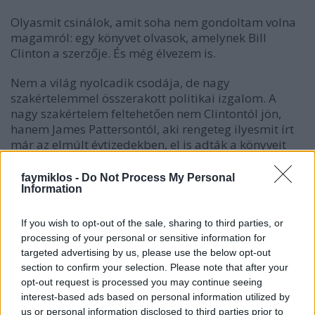
Olyasmit csinálok, amit soha nem gondoltam volna
magamról: egy könyvet olvasok, amelynek Bill
Clinton a szerzője. És még élvezem is.
Nem a világ nyolcadik csodája, de nagy
szakértelemmel összerakott politikai izgalom. A
nagy szakértelem feltehetően nem Clintontól jön,
hanem James Pattersontól, aki rengeteg ilyesmit írt
már az elmúlt évtizedekben, el is adták a könyveit
milliószámra, nem is csoda. Az elnök eltűntet olvasva
igazából azt nem lehet tudni, mi jön Clintontól, csak
faymiklos -
Do Not Process My Personal
Information
a neve, vagy a helyismeret, ő tudja, hol a konyha
meg a vécé a Fehér Házban, hogy milyen tapéta van
a különböző szobákban, csupa olyasmi, amit
If you wish to opt-out of the sale, sharing to third parties, or
ellenőrizni nehéz, és nincs is nagy jelentősége, mégis
processing of your personal or sensitive information for
kellemesen beavatottá teszi az embert. Ő tudja,
targeted advertising by us, please use the below opt-out
vajon tényleg tartanak-e egy bizottsági
section to confirm your selection. Please note that after your
meghallgatás előtt főpróbát az elnöknek, amikor
opt-out request is processed you may continue seeing
interest-based ads based on personal information utilized by
még fölizgathatja magát a kérdéseken, és
us or personal information disclosed to third parties prior to
borogathatja a mikrofonokat.