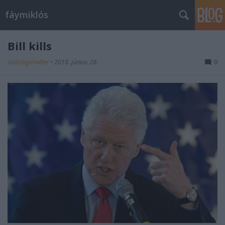
fáymiklós
Bill kills
stolzingimalter
•
2018. június 28.
0