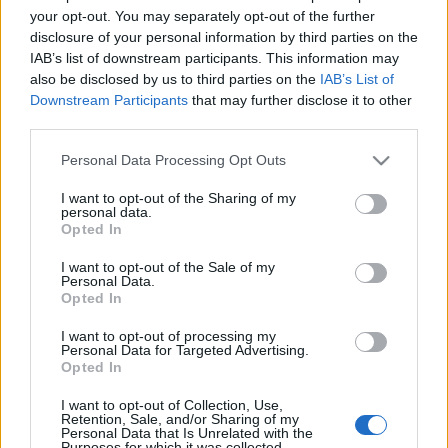
your opt-out. You may separately opt-out of the further
disclosure of your personal information by third parties on the
Azt talán ő sem tudja, hogy van-e bérgyilkosnő, akit
IAB’s list of downstream participants. This information may
Bachnak hívnak, és ha nem embereket öl, akkor a
also be disclosed by us to third parties on the
IAB’s List of
szólóhegedűre írt szonátákat és partitákat hallgatja.
Downstream Participants
that may further disclose it to other
Én azt remélem, nincs ilyen, mert kicsit tovább
third parties.
bizonytalanítana a művészet értelmét illetően. Nem
Please note that this website/app uses one or more Google
Personal Data Processing Opt Outs
tudja, de csodálatosan bízik benne, hogy az USA
services and may gather and store information including but
elnöke alapjában véve és még azon túl is jó ember,
not limited to your visit or usage behaviour. You may click to
I want to opt-out of the Sharing of my
nagy szívvel, családszeretettel. Ámbár lehet, hogy
personal data.
grant or deny consent to Google and its third-party tags to
Opted In
erről már van némi fogalma, és nem a való érdekli,
use your data for below specified purposes in below Google
hanem annak égi mása. Ha a valóság nem elég szép,
consent section.
I want to opt-out of the Sale of my
legalább írok valami szebbet. Ez is lehet ok az
Personal Data.
írásra.
Opted In
I want to opt-out of processing my
Personal Data for Targeted Advertising.
Opted In
I want to opt-out of Collection, Use,
Címkék:
Bill Clinton
Retention, Sale, and/or Sharing of my
Personal Data that Is Unrelated with the
Purposes for which it was collected.