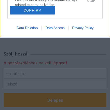
Az üllő és a kalapács között
related to personalization.
CONFIRM
I want to allow Google to enable storage
related to security, including authentication
functionality and fraud prevention, and other
Trakl-kalandok
Data Deletion
Data Access
Privacy Policy
user protection.
Szólj hozzá!
A hozzászóláshoz be kell lépned!