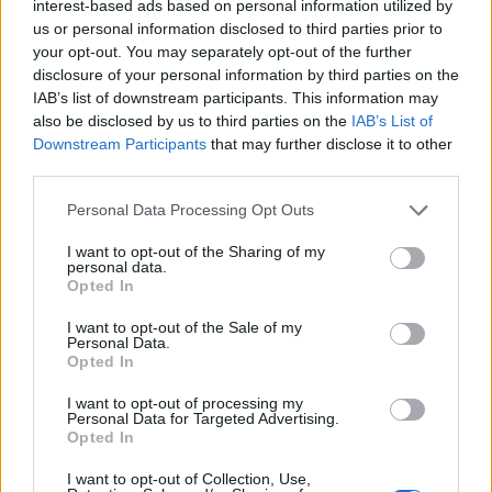
interest-based ads based on personal information utilized by
us or personal information disclosed to third parties prior to
your opt-out. You may separately opt-out of the further
disclosure of your personal information by third parties on the
IAB’s list of downstream participants. This information may
also be disclosed by us to third parties on the
IAB’s List of
Downstream Participants
that may further disclose it to other
third parties.
De hogy ez mennyire jó. Mennyire egy anyagúak
Please note that this website/app uses one or more Google
Personal Data Processing Opt Outs
ezek a színészetek, Sinkovits is, aki ezt az ősz
services and may gather and store information including but
bölcsességet hozza, akár Törp- akár Barbapapa,
not limited to your visit or usage behaviour. You may click to
I want to opt-out of the Sharing of my
personal data.
akár Magyarország nagyura, Márkus is, aki a
grant or deny consent to Google and its third-party tags to
Opted In
széttett karú széllelbéleltséget jelenti, ezt a hogyan is
use your data for below specified purposes in below Google
tudnátok ellenállni nekem attitűdöt. Nyilván ők azt
consent section.
I want to opt-out of the Sale of my
mondták volna, színész vagyok, minden feladat
Personal Data.
Opted In
érdekel, és egyformán fontos. Ma meg látjuk, hogy
nem színészek voltak, de társbérlők, lakótársak,
I want to opt-out of processing my
rokonok. Barátok. Szerencsés esetben.
Personal Data for Targeted Advertising.
Opted In
I want to opt-out of Collection, Use,