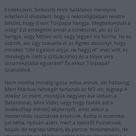
Emlékszem, Sinkovits Imre halálakor mennyire
értetlenül olvastam, hogy a nekrológokban rendre
feltűnt, hogy ő volt Törpapa hangja. Megbolondult a
világ? Ezt emlegetik annál a színésznél, aki az Úr
hangja, vagy Mózes volt, vagy legyen kis forma, ha ez
számít, aki úgy szavalta el az Ágnes asszonyt, hogy
minden "Oh! irgalom atyja, ne hagyj el" más volt, és
mindegyik illett a szituációhoz és a teljes vers
dinamikájába egyaránt? És akkor Törpapa?
Gratulálok.
Nem mintha mindig igaza volna annak, aki háborog.
Mert Márkus-hétvégét tartanak az M3-on, tegnap A
doktor úr ment, mondjuk negyven éve láttam a
Balatonnál, Mini Vidin, vagy hogy hívták azt a
levelezőlap méretű képernyőt, amit akkor a
modernitás csúcsának éreztünk. Azóta is eszembe
jut néha, nyilván azért, mert a betörőt Puzsérnak
hívják, de tegnap láttam, és persze, fenomenális, de
veszélyesen az. Márkus egész pályás ripacsériája a