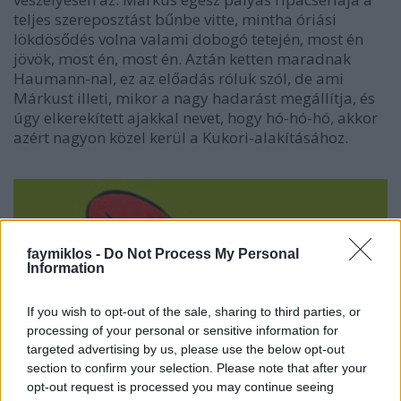
teljes szereposztást bűnbe vitte, mintha óriási
lökdösődés volna valami dobogó tetején, most én
jövök, most én, most én. Aztán ketten maradnak
Haumann-nal, ez az előadás róluk szól, de ami
Márkust illeti, mikor a nagy hadarást megállítja, és
úgy elkerekített ajakkal nevet, hogy hó-hó-hó, akkor
azért nagyon közel kerül a Kukori-alakításához.
faymiklos -
Do Not Process My Personal
Information
If you wish to opt-out of the sale, sharing to third parties, or
processing of your personal or sensitive information for
targeted advertising by us, please use the below opt-out
section to confirm your selection. Please note that after your
opt-out request is processed you may continue seeing