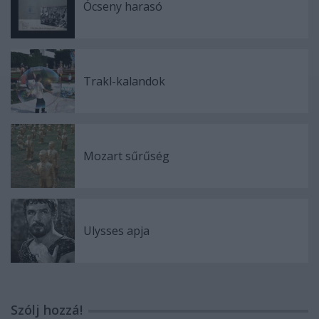
Ócseny harasó
Trakl-kalandok
Mozart sűrűség
Ulysses apja
Szólj hozzá!