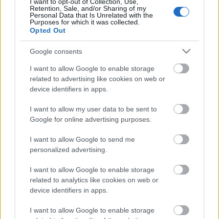
I want to opt-out of Collection, Use,
Retention, Sale, and/or Sharing of my
Personal Data that Is Unrelated with the
Purposes for which it was collected.
Opted Out
Google consents
Címkék:
Pintér Béla
Katona József Színház
A bajnok
I want to allow Google to enable storage
related to advertising like cookies on web or
device identifiers in apps.
Ajánlott bejegyzések:
I want to allow my user data to be sent to
Google for online advertising purposes.
I want to allow Google to send me
Szoboszlait felakasztják
personalized advertising.
I want to allow Google to enable storage
related to analytics like cookies on web or
device identifiers in apps.
Klasszika-parasztopera
I want to allow Google to enable storage