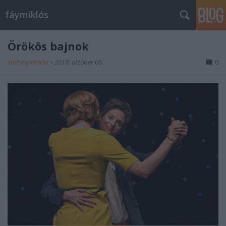
fáymiklós
Örökös bajnok
stolzingimalter
•
2018. október 06.
0