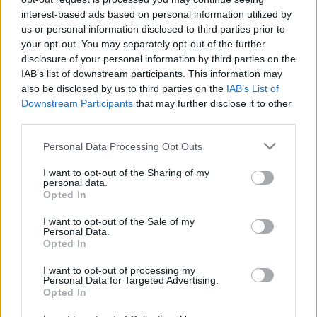
igazán, akik meg vagyunk indulva. Amikor a kettőst
interest-based ads based on personal information utilized by
éneklik, az eredetiben, Puccini A köpenyében
us or personal information disclosed to third parties prior to
szoprán és tenor, nosztalgiával, hogy de jó is volt,
your opt-out. You may separately opt-out of the further
amikor még Párizsban éltünk, emberek között, akik
disclosure of your personal information by third parties on the
reggeltől estig az utcán mászkáltak, elindultak,
IAB’s list of downstream participants. This information may
dolgoztak, hazatértek, most meg ezen a hülye hajón
also be disclosed by us to third parties on the
IAB’s List of
nézegetjük egymást. A bajnokban arról énekel a
Downstream Participants
that may further disclose it to other
politikusnő ugyanerre a dallamra, hogy milyen volt,
third parties.
amikor a nyolcvanas évek végén együtt elmentek
Hollandiába, egy városba, amit egy festőről neveztek
Please note that this website/app uses one or more Google
Personal Data Processing Opt Outs
el. A zsöllyében én Delftre gondoltam, de 's-
services and may gather and store information including but
Hertogenbosch a megoldás, kijönnek a
not limited to your visit or usage behaviour. You may click to
I want to opt-out of the Sharing of my
personal data.
pályaudvarról, és ott a rengeteg bicikli, mindenki
grant or deny consent to Google and its third-party tags to
Opted In
használt autóval jár, mert nem divat a nagyképűség
use your data for below specified purposes in below Google
és a felvágás, és akkor elhatározzák, hogy
consent section.
I want to opt-out of the Sale of my
Personal Data.
Verőcsényből is Hollandiát csinálnak.
Opted In
I want to opt-out of processing my
Nézzetek magatokra, mondanám, de inkább
Personal Data for Targeted Advertising.
nézzünk magunkra. Hollandia Hollandiában maradt
Opted In