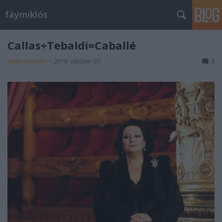
fáymiklós
Callas+Tebaldi=Caballé
stolzingimalter
•
2018. október 07.
3