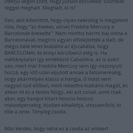
interjú végén szólt, hogy jusson eszünkbe: szombat
reggel meghalt. Meghalt, ki is?
Van, akit kiborított, hogy olyan nekrológ is megjelent
róla, hogy "az énekes, akivel Freddie Mercury a
Barcelonát énekelte". Nem mintha bármi baj volna a
Barcelonával, megírni ugyan elfelejtették a dalt, de
mégis bele lehet kiabálni az éjszakába, hogy
BARCELONA!, és ennyi körülbelül elég is. Ha
méltánytalan így emlékezni Caballéra, az is azért
van, mert már Freddie Mercury sem így viszonyult
hozzá, egy idő után eljutott annak a felismeréséig,
hogy akármilyen klassz a hangja, ő mást nem
nagyon tud élőben, mint rekedtre kiabálni magát, és
akkor itt ez a testes hölgy, aki azt csinál, amit csak
akar, egy hangot kitart hosszú-hosszú
másodpercekig, közben elhalkítja, visszaerősíti, él
tőle a zene. Tényleg csoda.
Már kérdés, hogy néha ez a csoda az embert