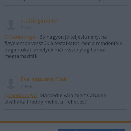
stolzingimalter
7 éve
@Csodabogár
: 85 nagyon jó teljesítmény, ha
figyelembe vesszük a testalkatot meg a mindenféle
dagantokat, amelyek már viszonylag hamar
megtámadták.
Éva Kapusné Maár
7 éve
@Csodabogár
: Márpedig valamiért Caballie
elvállalta Freddy mellet a "fellépést"