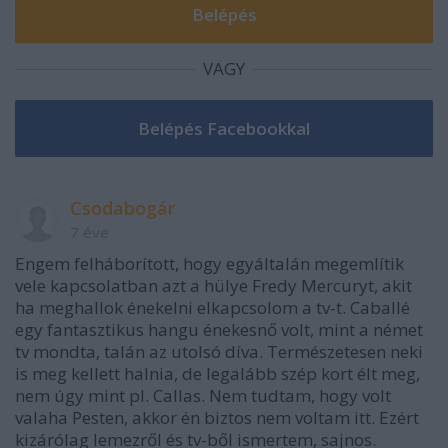
VAGY
Csodabogár
7 éve
Engem felháborított, hogy egyáltalán megemlítik
vele kapcsolatban azt a hülye Fredy Mercuryt, akit
ha meghallok énekelni elkapcsolom a tv-t. Caballé
egy fantasztikus hangu énekesnő volt, mint a német
tv mondta, talán az utolsó díva. Természetesen neki
is meg kellett halnia, de legalább szép kort élt meg,
nem úgy mint pl. Callas. Nem tudtam, hogy volt
valaha Pesten, akkor én biztos nem voltam itt. Ezért
kizárólag lemezről és tv-ből ismertem, sajnos.