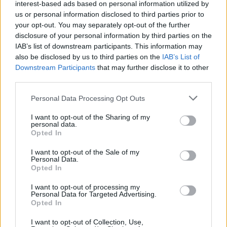
interest-based ads based on personal information utilized by
képviseli, hanem egy másik kultúrát, másik
us or personal information disclosed to third parties prior to
operavilágot, amelyben a primadonna nem valami
your opt-out. You may separately opt-out of the further
megfogható, hanem mint valami királynő,
disclosure of your personal information by third parties on the
érinthetetlen, emberek fölötti, más dimenzióból
IAB’s list of downstream participants. This information may
érkezett lény.
also be disclosed by us to third parties on the
IAB’s List of
Downstream Participants
that may further disclose it to other
Közben meg mindennek ott volt a másik oldala,a
third parties.
természetes, egyszerű és emberi, ahogy beszélt a
rajongókkal az öltözőben, ahogy elmesélte, hogy
Please note that this website/app uses one or more Google
Personal Data Processing Opt Outs
amikor legutóbb Pesten járt, terhes volt, le kellett
services and may gather and store information including but
ülni a repülőgép lépcsőjére az érkezéskor adott
not limited to your visit or usage behaviour. You may click to
I want to opt-out of the Sharing of my
personal data.
grant or deny consent to Google and its third-party tags to
interjúkhoz. Nem tudom, melyik Caballé az igazi,
Opted In
use your data for below specified purposes in below Google
illetve nyilván mindkettő. Ez is, a videón (5:36-nál,
consent section.
akit idegesít, ha énekelnek), amikor az Adriana
I want to opt-out of the Sale of my
Personal Data.
Lecouvreur során Carreras véletlenül kiszedi a
Opted In
fülbevalót Adriana füléből, az becsúszik a
dekoltázsba, a tenor meglepő természetességgel
I want to opt-out of processing my
Personal Data for Targeted Advertising.
nyúl utána, és mosolyognak mindketten. Az élet
Opted In
vidám, még az operaélet is. Csak ez a rohadék halál
ne volna.
I want to opt-out of Collection, Use,