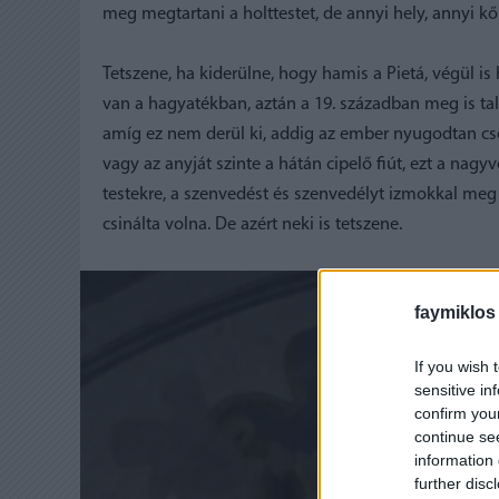
meg megtartani a holttestet, de annyi hely, annyi k
Tetszene, ha kiderülne, hogy hamis a Pietá, végül is
van a hagyatékban, aztán a 19. században meg is tal
amíg ez nem derül ki, addig az ember nyugodtan csodá
vagy az anyját szinte a hátán cipelő fiút, ezt a nagy
testekre, a szenvedést és szenvedélyt izmokkal meg 
csinálta volna. De azért neki is tetszene.
faymiklos
If you wish 
sensitive in
confirm you
continue se
information 
further disc