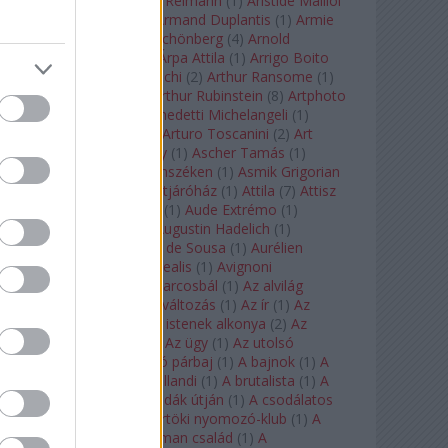
auf Naxos
(
1
)
Aribert Reimann
(
1
)
Aristide Maillol
(
3
)
Arleen Auger
(
1
)
Armand Duplantis
(
1
)
Armie
Hammer
(
1
)
Arnold Schönberg
(
4
)
Arnold
Schwarzenegger
(
2
)
Árpa Attila
(
1
)
Arrigo Boito
(
2
)
Artemisia Gentileschi
(
2
)
Arthur Ransome
(
1
)
Arthur Rimbaud
(
1
)
Arthur Rubinstein
(
8
)
Artphoto
Galéria
(
1
)
Arturo Benedetti Michelangeli
(
1
)
Arturo Di Modica
(
1
)
Arturo Toscanini
(
2
)
Art
Garfunkel
(
1
)
Art Shay
(
1
)
Ascher Tamás
(
1
)
Ascher Tamás Háromszéken
(
1
)
Asmik Grigorian
(
2
)
Asteroid City
(
1
)
Átjáróház
(
1
)
Attila
(
7
)
Attisz
(
1
)
Aubrey Beardsley
(
1
)
Aude Extrémo
(
1
)
Audrey Hepburn
(
1
)
Augustin Hadelich
(
1
)
Aurelianus
(
1
)
Aurelia de Sousa
(
1
)
Aurélien
Pascal
(
1
)
Aurora borealis
(
1
)
Avignoni
szerelmesek
(
1
)
Az álarcosbál
(
1
)
Az alvilág
professzora
(
1
)
Az átváltozás
(
1
)
Az ír
(
1
)
Az
isenheimi oltár
(
1
)
Az istenek alkonya
(
2
)
Az
olvasás éjszakája
(
1
)
Az ügy
(
1
)
Az utolsó
mohikán
(
2
)
Az utolsó párbaj
(
1
)
A bajnok
(
1
)
A
bálna
(
1
)
A bolygó hollandi
(
1
)
A brutalista
(
1
)
A
Chorus Line
(
1
)
A csodák útján
(
1
)
A csodálatos
mandarin
(
1
)
A csütörtöki nyomozó-klub
(
1
)
A
doktor úr
(
1
)
A Fabelman család
(
1
)
A