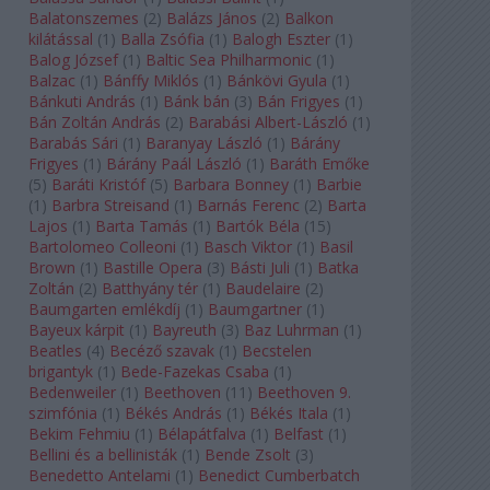
Balatonszemes
(
2
)
Balázs János
(
2
)
Balkon
kilátással
(
1
)
Balla Zsófia
(
1
)
Balogh Eszter
(
1
)
Balog József
(
1
)
Baltic Sea Philharmonic
(
1
)
Balzac
(
1
)
Bánffy Miklós
(
1
)
Bánkövi Gyula
(
1
)
Bánkuti András
(
1
)
Bánk bán
(
3
)
Bán Frigyes
(
1
)
Bán Zoltán András
(
2
)
Barabási Albert-László
(
1
)
Barabás Sári
(
1
)
Baranyay László
(
1
)
Bárány
Frigyes
(
1
)
Bárány Paál László
(
1
)
Baráth Emőke
(
5
)
Baráti Kristóf
(
5
)
Barbara Bonney
(
1
)
Barbie
(
1
)
Barbra Streisand
(
1
)
Barnás Ferenc
(
2
)
Barta
Lajos
(
1
)
Barta Tamás
(
1
)
Bartók Béla
(
15
)
Bartolomeo Colleoni
(
1
)
Basch Viktor
(
1
)
Basil
Brown
(
1
)
Bastille Opera
(
3
)
Básti Juli
(
1
)
Batka
Zoltán
(
2
)
Batthyány tér
(
1
)
Baudelaire
(
2
)
Baumgarten emlékdíj
(
1
)
Baumgartner
(
1
)
Bayeux kárpit
(
1
)
Bayreuth
(
3
)
Baz Luhrman
(
1
)
Beatles
(
4
)
Becéző szavak
(
1
)
Becstelen
brigantyk
(
1
)
Bede-Fazekas Csaba
(
1
)
Bedenweiler
(
1
)
Beethoven
(
11
)
Beethoven 9.
szimfónia
(
1
)
Békés András
(
1
)
Békés Itala
(
1
)
Bekim Fehmiu
(
1
)
Bélapátfalva
(
1
)
Belfast
(
1
)
Bellini és a bellinisták
(
1
)
Bende Zsolt
(
3
)
Benedetto Antelami
(
1
)
Benedict Cumberbatch