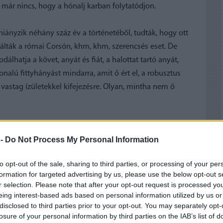
ő már nincs, hogy a hónalj karban folytatódjon.
 hiányzik néhány száz év a történetéből, tudták, hogy ott
álták a római Corsón, khm, khm, szerencsés eset. De
lhatja a követ, anyát és fiát, a halottat tartó anyát,
vonalú fittyhányást mindarra, amit ő ért el, a robusztus
vastag ízületekkel kifejezésre. Olyan, mintha nem ő
 -
Do Not Process My Personal Information
to opt-out of the sale, sharing to third parties, or processing of your per
formation for targeted advertising by us, please use the below opt-out s
r selection. Please note that after your opt-out request is processed y
eing interest-based ads based on personal information utilized by us or
disclosed to third parties prior to your opt-out. You may separately opt-
losure of your personal information by third parties on the IAB’s list of