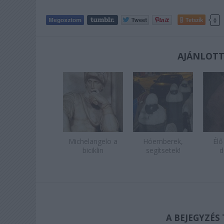
Tetszik
0
AJÁNLOTT
Michelangelo a
Hóemberek,
Élő
biciklin
segítsetek!
d
A BEJEGYZÉS