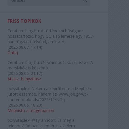
FRISS TOPIKOK
Ceratium.blog.hu:
A történelmi hűséghez
hozzátartozik, hogy GG első lemeze egy 1953-
ban rögzített felvétel, amit a H...
(
2026.08.07. 17:14
)
Önfej
Ceratium.blog.hu:
@Tyranno61: köszi, ez az! A
marslakók is köszönik.
(
2026.08.06. 21:17
)
Atlasz, hanyatlasz
polyvitaplex:
Nekem a képről nem a Mephisto
jutott eszembe, hanem ez: www.joe.gr/wp-
content/uploads/2025/12/Ni5q...
(
2026.08.05. 18:20
)
Mephisto a tengerparton
polyvitaplex:
@Tyranno61: És még a
teleportálómban is lemerült az elem.