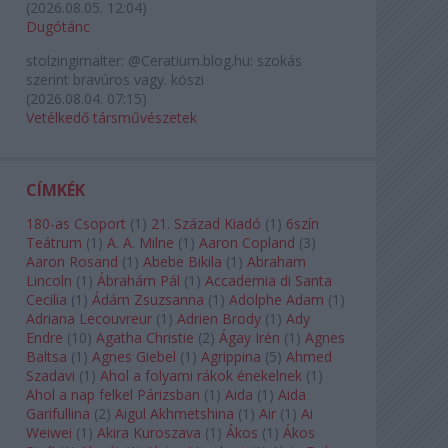
(
2026.08.05. 12:04
)
Dugótánc
stolzingimalter:
@Ceratium.blog.hu: szokás
szerint bravúros vagy. köszi
(
2026.08.04. 07:15
)
Vetélkedő társművészetek
CÍMKÉK
180-as Csoport
(
1
)
21. Század Kiadó
(
1
)
6szín
Teátrum
(
1
)
A. A. Milne
(
1
)
Aaron Copland
(
3
)
Aaron Rosand
(
1
)
Abebe Bikila
(
1
)
Abraham
Lincoln
(
1
)
Ábrahám Pál
(
1
)
Accademia di Santa
Cecilia
(
1
)
Ádám Zsuzsanna
(
1
)
Adolphe Adam
(
1
)
Adriana Lecouvreur
(
1
)
Adrien Brody
(
1
)
Ady
Endre
(
10
)
Agatha Christie
(
2
)
Ágay Irén
(
1
)
Agnes
Baltsa
(
1
)
Agnes Giebel
(
1
)
Agrippina
(
5
)
Ahmed
Szadavi
(
1
)
Ahol a folyami rákok énekelnek
(
1
)
Ahol a nap felkel Párizsban
(
1
)
Aida
(
1
)
Aida
Garifullina
(
2
)
Aigul Akhmetshina
(
1
)
Air
(
1
)
Ai
Weiwei
(
1
)
Akira Kuroszava
(
1
)
Ákos
(
1
)
Ákos