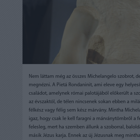
Nem láttam még az összes Michelangelo szobrot, de 
megnézni. A Pietá Rondaninit, ami eleve egy helyesír
családot, amelynek római palotájából előkerült a sz
az évszaktól, de télen nincsenek sokan ebben a mi
félkész vagy félig sem kész márvány. Mintha Michela
igaz, hogy csak le kell faragni a márványtömbről a fel
felesleg, mert ha szemben állunk a szoborral, balol
másik Jézus karja. Ennek az új Jézusnak meg mintha 