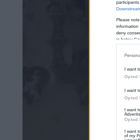
participants
Downstream 
Please note
information 
deny consent
in below Go
Persona
I want t
Opted 
I want t
Opted 
I want 
Advertis
Opted 
I want t
of my P
was col