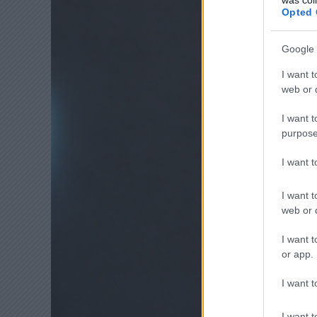
Opted 
Google 
I want t
web or d
I want t
purpose
I want 
I want t
web or d
I want t
or app.
I want t
I want t