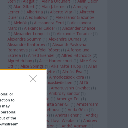
Stefi
(
1
)
Alagút
(
1
)
Alaina Urquhart
(
1
)
Alain Delon
(
3
)
Alan Gilbert
(
1
)
Alan J. Lerner
(
1
)
Alan Jay
Lerner
(
1
)
Albertina
(
1
)
Alberto Vilar
(
1
)
Albrecht
Dürer
(
2
)
Alec Baldwin
(
1
)
Alekszandr Glazunov
(
1
)
Alelnök
(
1
)
Alessandra Ferri
(
1
)
Alessandra
Marc
(
1
)
Alexander Calder
(
1
)
Alexander Chance
(
1
)
Alexander Lonquich
(
1
)
Alexander Toradze
(
1
)
Alexandra Soumm
(
1
)
Alexandre Dumas
(
3
)
Alexandre Kantorow
(
1
)
Alexandr Pavlovna
Romanova
(
1
)
Alföldi Róbert
(
1
)
Alfonso und
Estrella
(
1
)
Alfred Brendel
(
3
)
Alfred Hitchcock
(
2
)
Algred Hubay
(
1
)
Alice Harnoncourt
(
1
)
Alice Sara
Ott
(
1
)
Alice Springs
(
1
)
AlkalMáté Trupp
(
1
)
Allan
Clayton
(
1
)
Allen Midgette
(
1
)
Almási Éva
(
1
)
Almásy László Ede
(
1
)
Álmodozások kora
(
1
)
Álomutazó
(
1
)
Álom luxuskivitelben
(
1
)
Al Di
Meola
(
1
)
Amadeus
(
2
)
Amartuvshin Enkhbat
(
1
)
Ambroise Thomas
(
1
)
Ambrózy Sándor
(
1
)
sonal or
Ambrus Kyri
(
1
)
Amélie
(
1
)
Amerigo Tot
(
1
)
ection to
Amikor Galéria
(
1
)
Amrita Sher-Gil
(
1
)
Amsterdam
ou may
Baroque
(
1
)
Amy Winehouse
(
1
)
Anda Géza
(
1
)
 personal
Andrea del Verrocchio
(
1
)
Andrei Feher
(
1
)
Andrej
out of the
Tarkovszkij
(
1
)
Andrew Lloyd Webber
(
4
)
Andrew
 downstream
Staples
(
1
)
Andrew Tyson
(
1
)
André Aciman
(
1
)