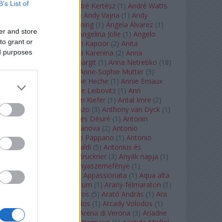
B’s List of
André Chenier
(
1
)
André Kertész
(
1
)
André Watts
(
1
)
Andris Nelsons
(
2
)
Andy Vajna
(
1
)
Andy
Warhol
(
3
)
Anette Bening
(
1
)
Ángela Álvarez
(
1
)
er and store
Angela Lansbury
(
1
)
Angelina Jolie
(
1
)
Angelo
to grant or
Badalamenti
(
1
)
Anish Kapoor
(
2
)
Anita
ed purposes
Rachvelishvili
(
2
)
Anna Karenina
(
2
)
Anna
Karenyina
(
4
)
Anna Margit
(
1
)
Anna Netrebko
(
18
)
Anna Vinnitskaya
(
1
)
Anne-Sophie Mutter
(
3
)
Anner Bylsma
(
1
)
Anne Heche
(
1
)
Annie Ernaux
(
1
)
Annie Hall
(
1
)
Annie Leibovitz
(
1
)
Ann
Napolitano
(
1
)
Anselm Kiefer
(
1
)
Antal Imre
(
2
)
Anthony Roth Costanzo
(
3
)
Anthony van Dyck
(
1
)
Antinous
(
2
)
Antoine és Désiré
(
1
)
Antonin
Dvorák
(
3
)
Antonio Canova
(
2
)
Antonio
Margheriti
(
1
)
Antonio Pappano
(
1
)
Antonio
Salieri
(
1
)
Antonio Vivaldi
(
5
)
Antonius és
Kleopátra
(
1
)
Anton Bruckner
(
3
)
Anyák napja
(
1
)
Anyám tyúkja 2
(
1
)
Anyaszemefénye
(
1
)
Apokalipszis most
(
1
)
Appassionata
(
1
)
Aqua alta
(
1
)
Aquileia
(
1
)
Aquincum
(
1
)
Arany-félmaraton
(
1
)
Aranytíz
(
1
)
Arany János
(
5
)
Arató András
(
1
)
Ara
Pacis
(
1
)
Arcadi Volodos
(
1
)
Arcady Volodos
(
1
)
Arcangelo Corelli
(
1
)
Arena di Verona
(
3
)
Ariadne