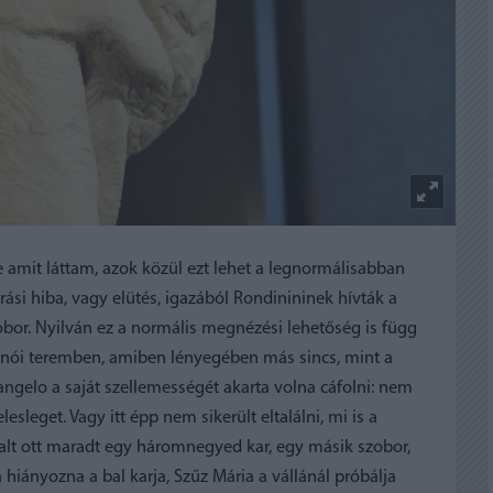
amit láttam, azok közül ezt lehet a legnormálisabban
ási hiba, vagy elütés, igazából Rondinininek hívták a
obor. Nyilván ez a normális megnézési lehetőség is függ
lánói teremben, amiben lényegében más sincs, mint a
ngelo a saját szellemességét akarta volna cáfolni: nem
esleget. Vagy itt épp nem sikerült eltalálni, mi is a
dalt ott maradt egy háromnegyed kar, egy másik szobor,
hiányozna a bal karja, Szűz Mária a vállánál próbálja