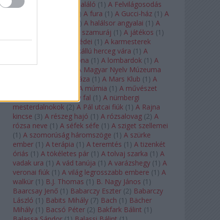
félkegyelmű
(
1
)
A feltaláló
(
1
)
A Felvilágosodás
Korának Zenekara
(
1
)
A fura
(
1
)
A Gucci-ház
(
1
)
A
Hail Mary-küldetés
(
1
)
A halálsor angyalai
(
1
)
A
halott város
(
1
)
A hét szamuráj
(
1
)
A játékos
(
1
)
A karmeliták párbeszédei
(
1
)
A karmesterek
alkonya
(
1
)
A kékszakállú herceg vára
(
1
)
A
keresztapa
(
1
)
A korona
(
1
)
A lombardok
(
1
)
A
magányos lovas
(
1
)
A Magyar Nyelv Múzeuma
(
1
)
A Magyar Zene Háza
(
1
)
A Mars Klub
(
1
)
A
menekülő ember
(
1
)
A múmia
(
1
)
A művészet
templomai
(
1
)
A nagy fal
(
1
)
A nürnbergi
mesterdalnokok
(
2
)
A Pál utcai fiúk
(
1
)
A Rajna
kincse
(
3
)
A részeg hajó
(
1
)
A rózsalovag
(
2
)
A
rózsa neve
(
1
)
A séfek séfe
(
1
)
A sziget szellemei
(
1
)
A szomorúság háromszöge
(
1
)
A szürke
ember
(
1
)
A terápia
(
1
)
A teremtés
(
1
)
A tizenkét
óriás
(
1
)
A tökéletes pár
(
1
)
A tolvaj szarka
(
1
)
A
vadak ura
(
1
)
A vád tanúja
(
1
)
A varázshegy
(
1
)
A
veronai fiúk
(
1
)
A világ legrosszabb embere
(
1
)
A
walkür
(
1
)
B.J. Thomas
(
1
)
B. Nagy János
(
1
)
Baarcsay Jenő
(
1
)
Babarczy Eszter
(
2
)
Babarczy
László
(
1
)
Babits Mihály
(
7
)
Bach
(
1
)
Bächer
Mihály
(
1
)
Bacsó Péter
(
2
)
Bakfark Bálint
(
1
)
Balassa Sándor
(
1
)
Balassi Bálint
(
1
)