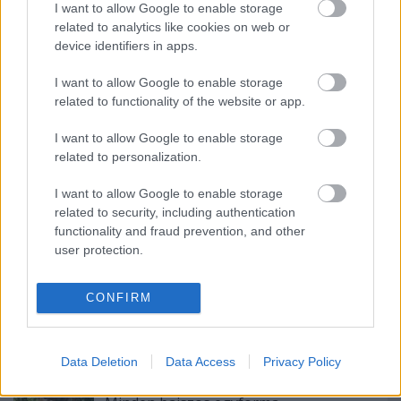
I want to allow Google to enable storage
related to analytics like cookies on web or
device identifiers in apps.
Ajánlott bejegyzések:
I want to allow Google to enable storage
related to functionality of the website or app.
Szörnyű métely
I want to allow Google to enable storage
related to personalization.
I want to allow Google to enable storage
Vetélkedő társművészetek
related to security, including authentication
functionality and fraud prevention, and other
user protection.
CONFIRM
A megválaszolatlan kérdés
Data Deletion
Data Access
Privacy Policy