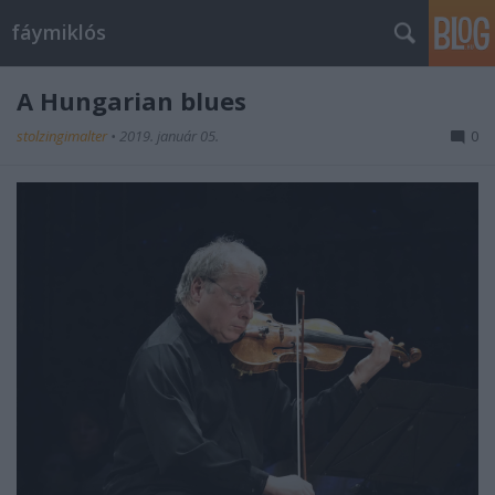
fáymiklós
A Hungarian blues
stolzingimalter
•
2019. január 05.
0