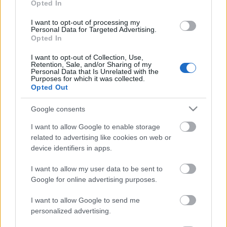
Opted In
pódium, vagy hogy is mondjam. A Bartók 5.
vonósnégyes kiegyensúlyozottabb, de halványabb is,
I want to opt-out of processing my
a műveken is múlik, mégis szokatlan érzés, hogy
Personal Data for Targeted Advertising.
Opted In
Beethoven keményebbet üt Bartóknál.
I want to opt-out of Collection, Use,
Tudom, hogy nem kell semmit sem siettetni, ha
Retention, Sale, and/or Sharing of my
Personal Data that Is Unrelated with the
megvan bennük a szándék és a kitartás, a
Purposes for which it was collected.
vonósnégyeshez még évek kellhetnek. A magam
Opted Out
részéről nagyon örülök, hogy Keller András újra
hegedül, és nem azért, mert addig sem vezényel,
Google consents
hanem mert a kétféle zenélés jó hatással lehet
I want to allow Google to enable storage
egymásra.
related to advertising like cookies on web or
device identifiers in apps.
De a jegyet kidobtam. Remélem, megbánom.
I want to allow my user data to be sent to
Google for online advertising purposes.
I want to allow Google to send me
Címkék:
Hungarian Quartet
personalized advertising.