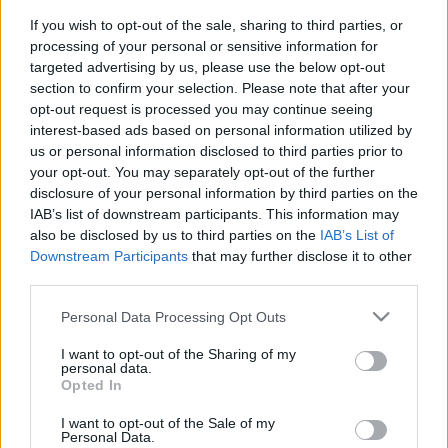
most vagy most, hajrá Hungarian.
If you wish to opt-out of the sale, sharing to third parties, or
processing of your personal or sensitive information for
Vannak az embernek dobozai, amibe a felesleges, de
targeted advertising by us, please use the below opt-out
kidobhatatlan dolgait gyűjti, és ha nagyon turkál
section to confirm your selection. Please note that after your
opt-out request is processed you may continue seeing
bennük, talál eltépett jegyeket is bennük. Domingo
interest-based ads based on personal information utilized by
az Erkelben, 1987-ben, Carreras visszatérése
us or personal information disclosed to third parties prior to
Bécsben, Gruberova, az első Fesztiválzenekar, és ha
your opt-out. You may separately opt-out of the further
csökken is a lelkendezés, azért van egy hátha, hátha
disclosure of your personal information by third parties on the
ez tényleg új kezdet, eltehető és elteendő papír
IAB’s list of downstream participants. This information may
cédulácska, amivel majd igazolni lehet, hogy ott
also be disclosed by us to third parties on the
IAB’s List of
voltam. De lehet, hogy túlzottak az igények.
Downstream Participants
that may further disclose it to other
third parties.
Mindenesetre túlzottnak tűnnek Beethoven Nagy
fúgája alatt, leginkább csak azt hallani, hogy nem
Please note that this website/app uses one or more Google
Personal Data Processing Opt Outs
mindenki akarja egyformán ezt a művet, Keller
services and may gather and store information including but
jobban hallható, mint a többiek, viszont néha a nagy
not limited to your visit or usage behaviour. You may click to
I want to opt-out of the Sharing of my
personal data.
akarástól elég kellemetlen a hegedű hangja. A belső
grant or deny consent to Google and its third-party tags to
Opted In
kettő nagyszerű, de Homoki Gábor meg mintha egy
use your data for below specified purposes in below Google
kicsit kevés volna Kellerrel szemben, nem csak
consent section.
I want to opt-out of the Sale of my
Personal Data.
hangerőként, de személyiségként is, balra lejt a