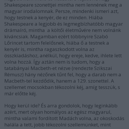
Shakespeare szonettjei mintha nem lennének meg a
magyar irodalomnak. Persze, mindenki ismeri azt,
hogy testnek a kenyér, de ez minden. Hiába
Shakespeare a legjobb és legmegbízhatóbb magyar
drámaíró, mintha a költői életművére nem volnánk
kíváncsiak. Magamban ezért többnyire Szabó
Lőrincet tartom felelősnek, hiába ő a testnek a
kenyér is, mintha ragaszkodott volna az
összkiadáshoz, anélkül, hogy ereje, kedve, ihlete lett
volna hozzá. Így aztán nem is tudom, hogy a
tatabányai Macbeth-et nézve (rendezte Szikszai
Rémusz) hány nézőnek tűnt fel, hogy a darab nem a
Macbeth-tel kezdődik, hanem a 129. szonettel. A
szellemet mocsokban tékozolni kéj, amíg tesszük, s
már előtte kéj.
Hogy kerül ide? És arra gondolok, hogy leginkább
azért, mert olyan homályos az egész magyarul,
mintha valami fordított Madách volna, az okoskodás
halála a tett, jobb tékozolni szellemünket, mint