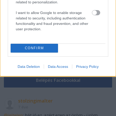
Szólj hozzá!
related to personalization.
A hozzászóláshoz be kell lépned!
I want to allow Google to enable storage
related to security, including authentication
functionality and fraud prevention, and other
user protection.
CONFIRM
VAGY
Data Deletion
Data Access
Privacy Policy
stolzingimalter
7 éve
@jeltelen
: hát jó ez. azért ezen az öröm - üröm