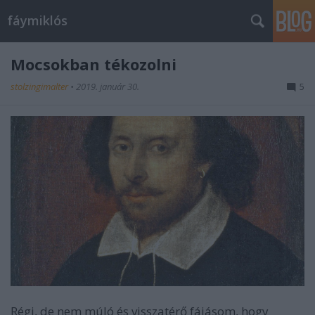
fáymiklós
Mocsokban tékozolni
stolzingimalter
•
2019. január 30.
5
Régi, de nem múló és visszatérő fájásom, hogy