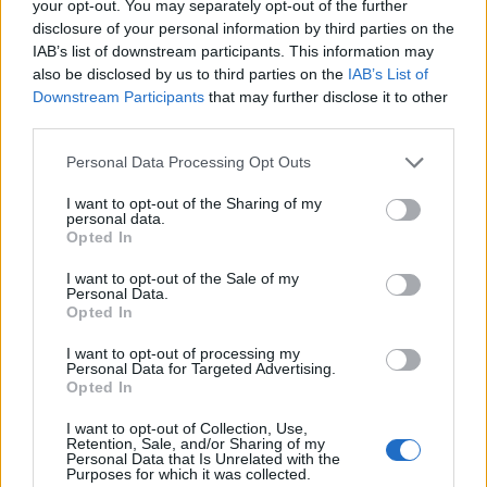
elkerülhetetlen, mert ez a pokolba vezető út a
your opt-out. You may separately opt-out of the further
disclosure of your personal information by third parties on the
mennyországon át halad. Így persze már végképp
IAB’s list of downstream participants. This information may
nincs köze a Macbeth-hoz, de nem ez a fő baj.
also be disclosed by us to third parties on the
IAB’s List of
Downstream Participants
that may further disclose it to other
Hanem hogy nincs másik. Még mindig Szabó Lőrinc
third parties.
Shakespeare-szonettjei a legélénkebbek, leginkább
költőtől való fordítások, és nincs senki, akire
Please note that this website/app uses one or more Google
Personal Data Processing Opt Outs
rámutatna az ember, hogy te, ess már neki a
services and may gather and store information including but
munkának, áhítja a magyar irodalom Shakespeare-t.
not limited to your visit or usage behaviour. You may click to
I want to opt-out of the Sharing of my
Hogy a fordítás, ami régebben megtermékenyítette
personal data.
grant or deny consent to Google and its third-party tags to
Opted In
a magyar lírát, a nagy vagy nagyra tartott költőket
use your data for below specified purposes in below Google
nem érdekli, nem bíbelődnek vele, csinálja csak,
consent section.
I want to opt-out of the Sale of my
akinek van kedve hozzá, nem méltó feladat. Lehet
Personal Data.
Opted In
erre az is a válasz, hogy úgyis meg kell tanulni
mindenkinek angolul, de egyrészt soha nem lesz
I want to opt-out of processing my
akkora kaland az, hogy "so are you to my thoughts
Personal Data for Targeted Advertising.
as food to life", mint a testnek a kenyér, meg ugyan,
Opted In
hogy nézne már ki a Macbeth, ha az elején angolul
I want to opt-out of Collection, Use,
szavalnak?
Retention, Sale, and/or Sharing of my
Personal Data that Is Unrelated with the
Purposes for which it was collected.