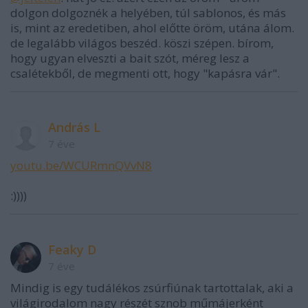
dolgon dolgoznék a helyében, túl sablonos, és más
is, mint az eredetiben, ahol előtte öröm, utána álom.
de legalább világos beszéd. köszi szépen. bírom,
hogy ugyan elveszti a bait szót, méreg lesz a
csalétekből, de megmenti ott, hogy "kapásra vár".
András L
7 éve
youtu.be/WCURmnQVvN8
:))))
Feaky D
7 éve
Mindig is egy tudálékos zsúrfiúnak tartottalak, aki a
világirodalom nagy részét sznob műmájerként