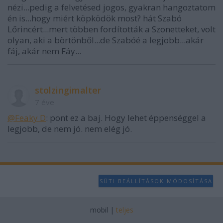
nézi...pedig a felvetésed jogos, gyakran hangoztatom
én is...hogy miért köpködök most? hát Szabó
Lőrincért...mert többen fordították a Szonetteket, volt
olyan, aki a börtönből...de Szabóé a legjobb...akár
fáj, akár nem Fáy...
stolzingimalter
7 éve
@Feaky D
: pont ez a baj. Hogy lehet éppenséggel a
legjobb, de nem jó. nem elég jó.
SÜTI BEÁLLÍTÁSOK MÓDOSÍTÁSA
mobil
|
teljes