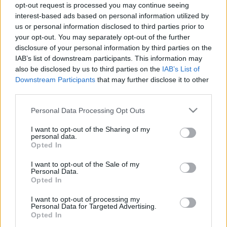
opt-out request is processed you may continue seeing
Mozart és Richard Strauss specialista maradni, csak
interest-based ads based on personal information utilized by
erre már a niftység kevés volt, ezen az alapon nem
us or personal information disclosed to third parties prior to
lehet jó Tosca valaki.
your opt-out. You may separately opt-out of the further
disclosure of your personal information by third parties on the
Nem is volt. Solti belezúgott a jelenségbe, és fölvett
IAB’s list of downstream participants. This information may
vele néhány felejthető lemezt, a Tosca mellett Otellót
also be disclosed by us to third parties on the
IAB’s List of
és Simon Boccanegrát. Nem tudom, ezek a lemezek
Downstream Participants
that may further disclose it to other
voltak-e az okai annak, hogy én magam lassan
third parties.
kizúgtam Kiriből (a jelenségből meg a hangból),
mire Magyarországra jött énekelni, már nem
Please note that this website/app uses one or more Google
Personal Data Processing Opt Outs
éreztem azt a régi bűvöletet. Pedig ő volt,
services and may gather and store information including but
keresetlenül és elegánsan, csak valahogy már nem
not limited to your visit or usage behaviour. You may click to
I want to opt-out of the Sharing of my
personal data.
grant or deny consent to Google and its third-party tags to
volt elég érdekes, amit csinált. Mintha valaki húsz-
Opted In
use your data for below specified purposes in below Google
harminc éven át csak levezetne, öreg focistaként,
consent section.
vigyázva, meg ne sérüljön. Az első itteni koncertje
I want to opt-out of the Sale of my
Personal Data.
ennek ellenére nem sikerült jól, betegséggel
Opted In
küszködött, de visszatért, hogy szép maradjon az
emlék. Vagy az emlék emléke, ami alapján
I want to opt-out of processing my
Personal Data for Targeted Advertising.
elképzelhetjük a fénykorát. Amiből kimaradtunk.
Opted In
Ámbár ott a Joseph Losey rendezte Don Giovanni, a