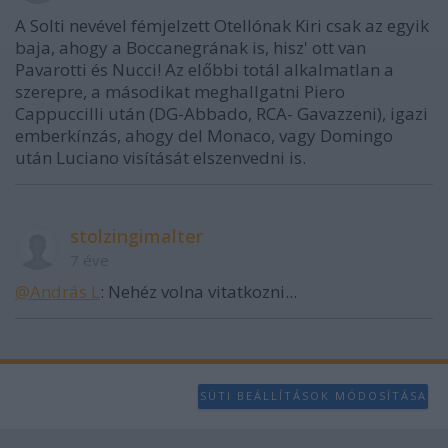
A Solti nevével fémjelzett Otellónak Kiri csak az egyik
baja, ahogy a Boccanegrának is, hisz' ott van
Pavarotti és Nucci! Az előbbi totál alkalmatlan a
szerepre, a másodikat meghallgatni Piero
Cappuccilli után (DG-Abbado, RCA- Gavazzeni), igazi
emberkínzás, ahogy del Monaco, vagy Domingo
után Luciano visítását elszenvedni is.
stolzingimalter
7 éve
@András L
: Nehéz volna vitatkozni...
SÜTI BEÁLLÍTÁSOK MÓDOSÍTÁSA