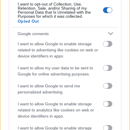
Ponnelle rendezte Figaro házassága. Csak hogy
I want to opt-out of Collection, Use,
tudjuk, mi az, amiről lemaradtunk.
Retention, Sale, and/or Sharing of my
Personal Data that Is Unrelated with the
Purposes for which it was collected.
Opted Out
Nem nyafogok. De most már késő.
Google consents
I want to allow Google to enable storage
related to advertising like cookies on web or
device identifiers in apps.
Címkék:
Kiri Te Kanawa
I want to allow my user data to be sent to
Google for online advertising purposes.
I want to allow Google to send me
Ajánlott bejegyzések:
personalized advertising.
I want to allow Google to enable storage
Pá, Elvirácska
related to analytics like cookies on web or
device identifiers in apps.
I want to allow Google to enable storage