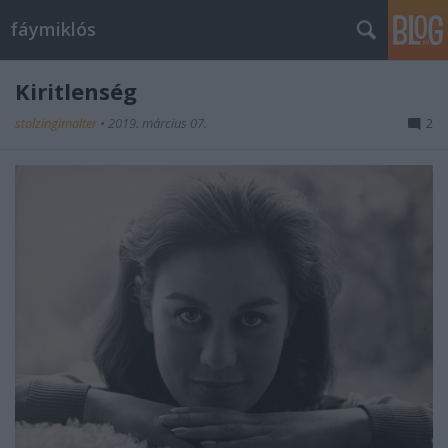
fáymiklós
Kiritlenség
stolzingimalter
•
2019. március 07.
2