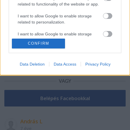
related to functionality of the website or app.
Szólj hozzá!
I want to allow Google to enable storage
A hozzászóláshoz be kell lépned!
related to personalization.
I want to allow Google to enable storage
related to security, including authentication
CONFIRM
functionality and fraud prevention, and other
user protection.
Data Deletion
Data Access
Privacy Policy
VAGY
András L
7 éve