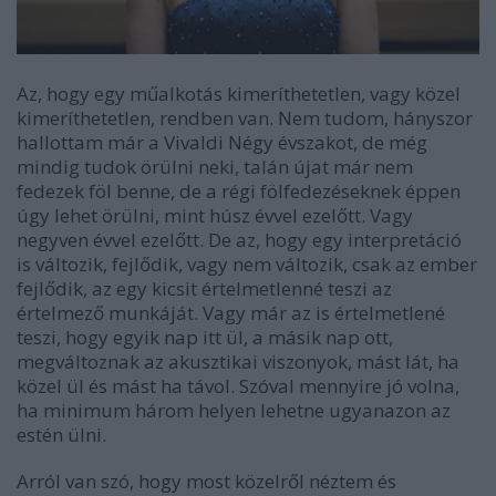
Az, hogy egy műalkotás kimeríthetetlen, vagy közel
kimeríthetetlen, rendben van. Nem tudom, hányszor
hallottam már a Vivaldi Négy évszakot, de még
mindig tudok örülni neki, talán újat már nem
fedezek föl benne, de a régi fölfedezéseknek éppen
úgy lehet örülni, mint húsz évvel ezelőtt. Vagy
negyven évvel ezelőtt. De az, hogy egy interpretáció
is változik, fejlődik, vagy nem változik, csak az ember
fejlődik, az egy kicsit értelmetlenné teszi az
értelmező munkáját. Vagy már az is értelmetlené
teszi, hogy egyik nap itt ül, a másik nap ott,
megváltoznak az akusztikai viszonyok, mást lát, ha
közel ül és mást ha távol. Szóval mennyire jó volna,
ha minimum három helyen lehetne ugyanazon az
estén ülni.
Arról van szó, hogy most közelről néztem és