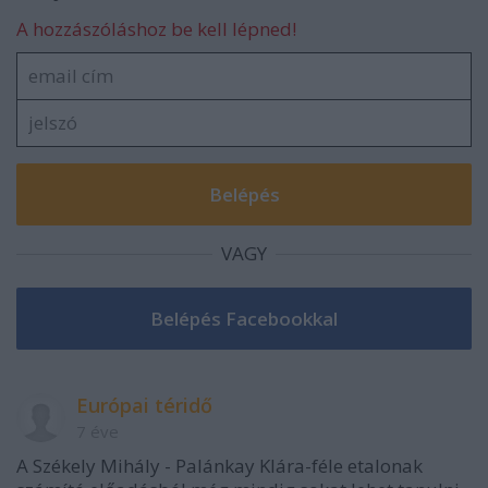
A hozzászóláshoz be kell lépned!
VAGY
Európai téridő
7 éve
A Székely Mihály - Palánkay Klára-féle etalonak