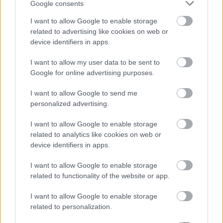
kérni, mert (egyelőre) nincs meg benne, de nem jut
Google consents
eszembe olyan aktív magyar énekes, akiben
I want to allow Google to enable storage
megvolna, így élünk, vagyis így él ez a mű, keressük
related to advertising like cookies on web or
Kékszakállút. Majd előkerül.
device identifiers in apps.
I want to allow my user data to be sent to
Google for online advertising purposes.
Címkék:
Fesztiválzenekar
Cser Krisztián
Vizin Viktória
I want to allow Google to send me
personalized advertising.
I want to allow Google to enable storage
related to analytics like cookies on web or
Ajánlott bejegyzések:
device identifiers in apps.
I want to allow Google to enable storage
Amit Mahler mond nekem
related to functionality of the website or app.
I want to allow Google to enable storage
related to personalization.