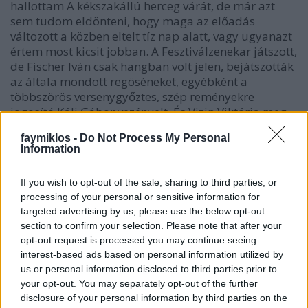
hallottam A kékszakállú herceg várát, de már azt
sem tudom eldönteni, hogy maga az előadás
változott a közben eltelt tíz nap alatt, vagy ugyanazt
értem most kicsit jobban. A Fesztiválzenekar játszott,
de Fischer Iván csak hangban volt jelen, bejátszották
az általa mondott regöséneket, egyébként a
többszörös versenygyőztes, szép reményekre
jogosító Káli Gábor vezényelt. És Vizin Viktória meg
Cser Krisztián énekelt.
faymiklos -
Do Not Process My Personal
Information
A lényeg az, ami Vizin Viktóriával történt. Mert
egyrészt itt nem nyomta el a zenekar, és azt tényleg
If you wish to opt-out of the sale, sharing to third parties, or
nehéz megmondani, hogy ő énekelt hangosabban,
processing of your personal or sensitive information for
vagy a Müpa tréfálja meg az embert, ha a
targeted advertising by us, please use the below opt-out
másodikon ül. Talán az előbbi, mert most mintha
section to confirm your selection. Please note that after your
hátulról is hallani lehetett volna az énekesnőt, úgy
opt-out request is processed you may continue seeing
interest-based ads based on personal information utilized by
értem, vissza is jött a hangja a hátsó faltól az első
us or personal information disclosed to third parties prior to
sorokig. De ennél fontosabb a közelség, hogy az
your opt-out. You may separately opt-out of the further
ember érti, miért ilyen Judit. Kicsi eszközökkel
disclosure of your personal information by third parties on the
dolgozik, de mindig a zenében marad, zenére