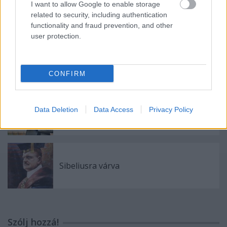
I want to allow Google to enable storage
Éljenek a nem normálisok!
related to security, including authentication
functionality and fraud prevention, and other
user protection.
Iván és Igor
CONFIRM
Data Deletion
Data Access
Privacy Policy
Fejtágító
Sibeliusra várva
Szólj hozzá!