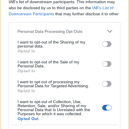
IAB’s list of downstream participants. This information may
mozdul, zenére változtatja az arckifejezését, zenére
also be disclosed by us to third parties on the
IAB’s List of
pislog. Sass Sylvia jut az eszembe róla, és mindegy,
Downstream Participants
that may further disclose it to other
ki mit gondol az énekesnőről, azon nehéz volna
third parties.
vitatkozni, hogy a darab előadási történetének egyik
fontos szereplője volt. Vizin Viktória mindent
Please note that this website/app uses one or more Google
Personal Data Processing Opt Outs
eljátszik, néha hiperaktívan, néha nagyon szépen,
services and may gather and store information including but
ahogy valami anyaiság jelenik meg rajta, amikor azt
not limited to your visit or usage behaviour. You may click to
I want to opt-out of the Sharing of my
personal data.
énekli: sír a várad. Nyilván itt lett volna az előadás
grant or deny consent to Google and its third-party tags to
Opted In
lényege, a mozgó, aktív, fiatal Judit találkozik a
use your data for below specified purposes in below Google
mozdulatlan mozgatóval, a Kékszakállúval, aki elég
consent section.
I want to opt-out of the Sale of my
Personal Data.
jól manipulálja, egyrészt szavakkal mindent enged
Opted In
(nyithatsz-csukhatsz minden ajtót), másrészt
fenyeget, bár nyilván azt is tudja, hogy a tiltás
I want to opt-out of processing my
lényege az engedetlenségre biztatás.
Personal Data for Targeted Advertising.
Opted In
Persze, ezt el is kell tudni játszani, illetve el kell tudni
I want to opt-out of Collection, Use,
nem játszani, nem csinálni semmit, csak ott lenni,
Retention, Sale, and/or Sharing of my
Personal Data that Is Unrelated with the
hadd repkedjen a madárka a cérnaszálon, amíg bele
Purposes for which it was collected.
nem kerül a történet végén a kalitkába. És nyilván
Opted Out
nincs értelme mindezt Cser Krisztiánon most számon