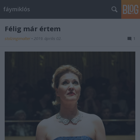
fáymiklós
Félig már értem
stolzingimalter
•
2019. április 02.
1