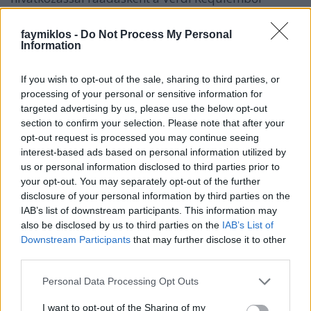
énekelt. Úgyis szokták az érzékenyebb lelkek szidni a
darabot, hogy inkább opera, hogy valódi
faymiklos -
Do Not Process My Personal
megrendülés helyett színfalakat javasol, de azt
Information
eddig még senki nem állította az Ingemiscóról, hogy
inkább nápolyi dal. Legalább ez is megvolt.
If you wish to opt-out of the sale, sharing to third parties, or
processing of your personal or sensitive information for
Hanem otthon mi várja az embert a televízióban?
targeted advertising by us, please use the below opt-out
Igen, a Verdi Requiem, az a régi előadás az Erkel
section to confirm your selection. Please note that after your
Színházból, a Scala nagy európai turnéjának magyar
opt-out request is processed you may continue seeing
állomása 1981 nyarán. Aki emlékszik, annak nem
interest-based ads based on personal information utilized by
újdonság: a tenor megbetegedett, magyarokat
us or personal information disclosed to third parties prior to
kértek föl a két előadásra, végül Gulyás Dénessel
your opt-out. You may separately opt-out of the further
ment tovább a turné, viszont Kelen Péter volt a
disclosure of your personal information by third parties on the
tévéközvetítésben. Maga a közvetítés elég harmatos,
IAB’s list of downstream participants. This information may
az akkori mikrofonok nem tudtak mit kezdeni Shirley
also be disclosed by us to third parties on the
IAB’s List of
Verrett hangjával, és ha megszólalt a kórus, az
Downstream Participants
that may further disclose it to other
third parties.
mindig olyan távoli élmény volt, mint valami tihanyi
visszhang. Kelen beszorítva vitézkedett két
Please note that this website/app uses one or more Google
Personal Data Processing Opt Outs
óriáshang, Obrazcova és Gyaurov közé - az utóbbi
services and may gather and store information including but
egyébként szép nagyot gikszerezett a Confutatisban.
not limited to your visit or usage behaviour. You may click to
I want to opt-out of the Sharing of my