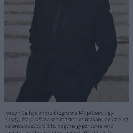
Joseph Calleja énekelt tegnap a Müpában, úgy,
ahogy, majd bővebben máskor és máshol, de az elég
különös ötlet volt tőle, hogy nagypéntekre való
hivatkozással ráadásként a Verdi Requiemből