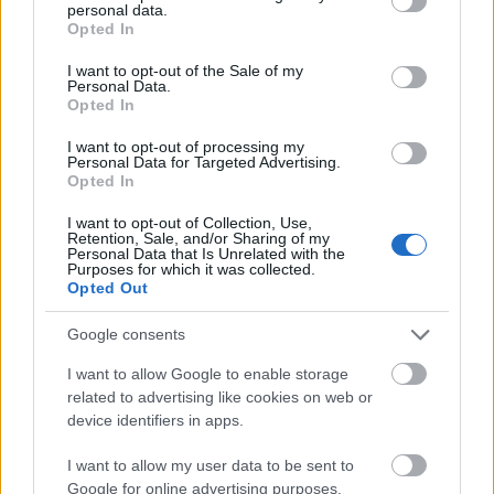
De az Ingemisco szép, megrendült és megrendítő, és
personal data.
grant or deny consent to Google and its third-party tags to
Opted In
a maga módján most nagyon megnyugtató: nem
use your data for below specified purposes in below Google
Verdi a stupid.
consent section.
I want to opt-out of the Sale of my
Personal Data.
Opted In
I want to opt-out of processing my
Personal Data for Targeted Advertising.
Opted In
I want to opt-out of Collection, Use,
Retention, Sale, and/or Sharing of my
Personal Data that Is Unrelated with the
Purposes for which it was collected.
Opted Out
Google consents
I want to allow Google to enable storage
related to advertising like cookies on web or
device identifiers in apps.
I want to allow my user data to be sent to
Google for online advertising purposes.