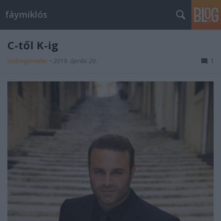
fáymiklós
C-től K-ig
stolzingimalter
•
2019. április 20.
1