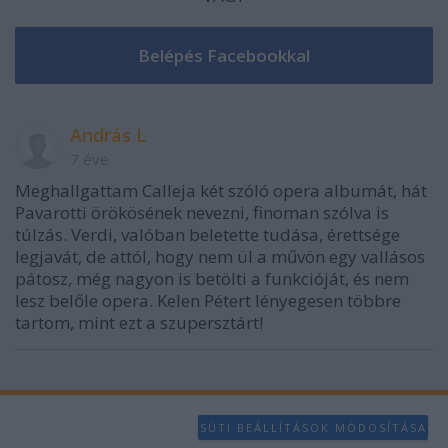
András L
7 éve
Meghallgattam Calleja két szóló opera albumát, hát
Pavarotti örökösének nevezni, finoman szólva is
túlzás. Verdi, valóban beletette tudása, érettsége
legjavát, de attól, hogy nem ül a művön egy vallásos
pátosz, még nagyon is betölti a funkcióját, és nem
lesz belőle opera. Kelen Pétert lényegesen többre
tartom, mint ezt a szupersztárt!
SÜTI BEÁLLÍTÁSOK MÓDOSÍTÁSA