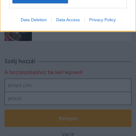
Ajánlott bejegyzések:
Data Deletion
Data Access
Privacy Policy
Kelentelen
Szólj hozzá!
A hozzászóláshoz be kell lépned!
VAGY