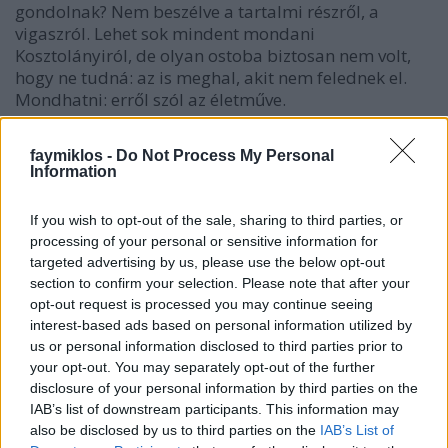
gondolnak? Nem beszélve a tartalmi részről, a
vigaszról. Lehet sok mindent mondani
Kosztolányiról, de olyan ostoba biztosan nem volt,
hogy ne tudná: az is meghal, akit nem felednek el.
Mondhatni: erről szól az életműve.
Beírom a keresőbe, úgy nyolcvan százalékban
faymiklos -
Do Not Process My Personal
Kosztolányi jön ki szerzőként, a maradék húszban
Information
meg Tóth Árpád. Nyilván az nem mutat jól a
gyászjelentésen, hogy Fűzfa Jenő, meg a Halotti
If you wish to opt-out of the sale, sharing to third parties, or
beszédből is nehéz volna odavalót idézni, "édes
processing of your personal or sensitive information for
fiacskám, egy kis sajtot ennék", bár ennél a
targeted advertising by us, please use the below opt-out
megoldásnál az is jobb. Azt is tudom, hogy a
section to confirm your selection. Please note that after your
gyászolónak többnyire ezer elintéznivalója és gondja
opt-out request is processed you may continue seeing
van, ráadásul gyászol, nem ér rá azzal vacakolni,
interest-based ads based on personal information utilized by
hogy ez most Kosztolányi vagy sem. De valaki mégis
us or personal information disclosed to third parties prior to
odafigyelhetne.
your opt-out. You may separately opt-out of the further
disclosure of your personal information by third parties on the
IAB’s list of downstream participants. This information may
also be disclosed by us to third parties on the
IAB’s List of