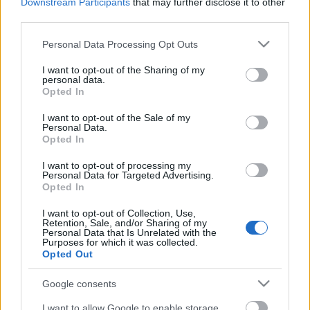
Downstream Participants
that may further disclose it to other
third parties.
Please note that this website/app uses one or more Google
Personal Data Processing Opt Outs
services and may gather and store information including but
not limited to your visit or usage behaviour. You may click to
I want to opt-out of the Sharing of my
personal data.
grant or deny consent to Google and its third-party tags to
Opted In
use your data for below specified purposes in below Google
consent section.
I want to opt-out of the Sale of my
Personal Data.
Opted In
I want to opt-out of processing my
Personal Data for Targeted Advertising.
Opted In
I want to opt-out of Collection, Use,
Retention, Sale, and/or Sharing of my
Personal Data that Is Unrelated with the
Címkék:
Kosztolányi Dezső
Purposes for which it was collected.
Opted Out
Google consents
Ajánlott bejegyzések:
I want to allow Google to enable storage