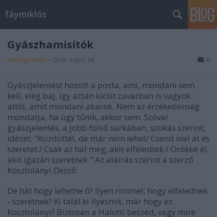
fáymiklós
Gyászhamisítók
stolzingimalter
•
2019. május 18.
0
Gyászjelentést hozott a posta, ami, mondani sem
kell, elég baj, így aztán kicsit zavarban is vagyok
attól, amit mondani akarok. Nem az érzéketlenség
mondatja, ha úgy tűnik, akkor sem. Szóval
gyászjelentés, a jobb fölső sarkában, szokás szerint,
idézet: "Küzdöttél, de már nem lehet/ Csend ölel át és
szeretet./ Csak az hal meg, akit elfeledtek./ Örökké él,
akit igazán szeretnek." Az aláírás szerint a szerző
Kosztolányi Dezső.
De hát hogy lehetne ő? Ilyen rímmel, hogy elfelednek
- szeretnek? Ki talál ki ilyesmit, már hogy ez
Kosztolányi? Biztosan a Halotti beszéd, vagy mire