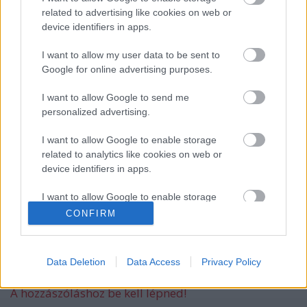
related to advertising like cookies on web or
device identifiers in apps.
Dezső István Izabella
I want to allow my user data to be sent to
Google for online advertising purposes.
I want to allow Google to send me
personalized advertising.
Színes tinták
I want to allow Google to enable storage
related to analytics like cookies on web or
device identifiers in apps.
Reggeli kérdés
I want to allow Google to enable storage
related to functionality of the website or app.
CONFIRM
I want to allow Google to enable storage
related to personalization.
Data Deletion
Data Access
Privacy Policy
Szólj hozzá!
I want to allow Google to enable storage
A hozzászóláshoz be kell lépned!
related to security, including authentication