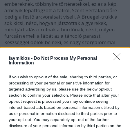
embereknek, többnyire történetekkel, ez az a kép,
amelyik lepattogzott a falról, Szent Bertalan bőre
pedig a festő arcvonásait viseli. A Bruegel-trükk a
sok kicsi, nézd, hogyan játszottak a gyerekek,
mindjárt alászorulnak a hordónak, nézd, milyen
furcsán emeli a lábát az a táncoló paraszt.
Készséggel dőlök be neki, és nagy szorgalommal
kezdem el keresni a kakiló embert a Bábel tornyán.
Csak nem találom.
faymiklos -
Do Not Process My Personal
Information
If you wish to opt-out of the sale, sharing to third parties, or
processing of your personal or sensitive information for
targeted advertising by us, please use the below opt-out
section to confirm your selection. Please note that after your
opt-out request is processed you may continue seeing
interest-based ads based on personal information utilized by
us or personal information disclosed to third parties prior to
your opt-out. You may separately opt-out of the further
disclosure of your personal information by third parties on the