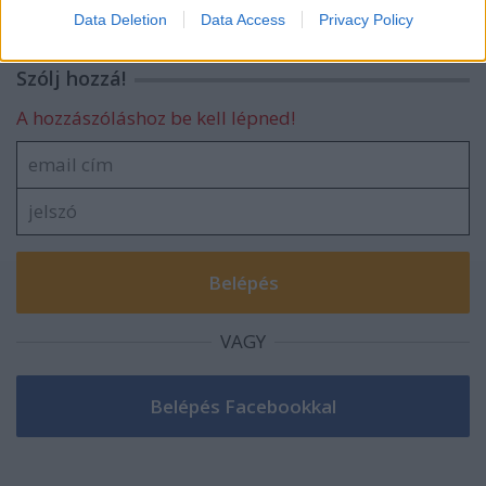
I want to allow Google to enable storage
Data Deletion
Data Access
Privacy Policy
related to security, including authentication
functionality and fraud prevention, and other
Szólj hozzá!
user protection.
A hozzászóláshoz be kell lépned!
VAGY