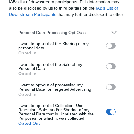
IAB’s list of downstream participants. This information may
also be disclosed by us to third parties on the
IAB’s List of
Pedig ott kell legyen. De nem találom, romlott a
Downstream Participants
that may further disclose it to other
szem, meg jönnének mások is, akik nem értékelik ezt
third parties.
az elmélyült szemlélést, ami, mondanom sem kell,
Please note that this website/app uses one or more Google
nem szemlélés, csak keresés.
Personal Data Processing Opt Outs
services and may gather and store information including but
not limited to your visit or usage behaviour. You may click to
I want to opt-out of the Sharing of my
personal data.
Ott kell legyen, hiszen még a szagát is érzem. Vagy
grant or deny consent to Google and its third-party tags to
Opted In
az nem is annak a szaga, csak a mellettem álló
use your data for below specified purposes in below Google
ereget.
consent section.
I want to opt-out of the Sale of my
Personal Data.
Opted In
I want to opt-out of processing my
Personal Data for Targeted Advertising.
Opted In
I want to opt-out of Collection, Use,
Retention, Sale, and/or Sharing of my
Personal Data that Is Unrelated with the
Purposes for which it was collected.
Opted Out