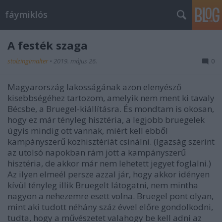
fáymiklós
A festék szaga
stolzingimalter
•
2019. május 26.
0
Magyarország lakosságának azon elenyésző
kisebbségéhez tartozom, amelyik nem ment ki tavaly
Bécsbe, a Bruegel-kiállításra. És mondtam is okosan,
hogy ez már tényleg hisztéria, a legjobb bruegelek
úgyis mindig ott vannak, miért kell ebből
kampányszerű közhisztériát csinálni. (Igazság szerint
az utolsó napokban rám jött a kampányszerű
hisztéria, de akkor már nem lehetett jegyet foglalni.)
Az ilyen elmeél persze azzal jár, hogy akkor idényen
kívül tényleg illik Bruegelt látogatni, nem mintha
nagyon a nehezemre esett volna. Bruegel pont olyan,
mint aki tudott néhány száz évvel előre gondolkodni,
tudta, hogy a művészetet valahogy be kell adni az