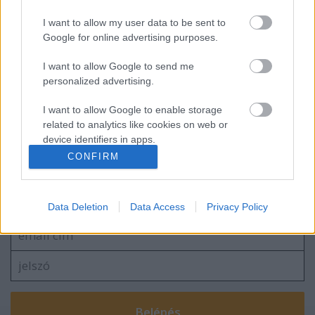
I want to allow my user data to be sent to
Google for online advertising purposes.
Ajánlott bejegyzések:
I want to allow Google to send me
personalized advertising.
A hangfelvételek igazsága
I want to allow Google to enable storage
related to analytics like cookies on web or
device identifiers in apps.
CONFIRM
I want to allow Google to enable storage
Szólj hozzá!
related to functionality of the website or app.
A hozzászóláshoz be kell lépned!
Data Deletion
Data Access
Privacy Policy
I want to allow Google to enable storage
related to personalization.
I want to allow Google to enable storage
related to security, including authentication
functionality and fraud prevention, and other
user protection.