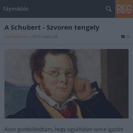
fáymiklós
A Schubert - Szvoren tengely
stolzingimalter
•
2019. május 29.
0
Azon gondolkodtam, hogy egyáltalán van-e igazán