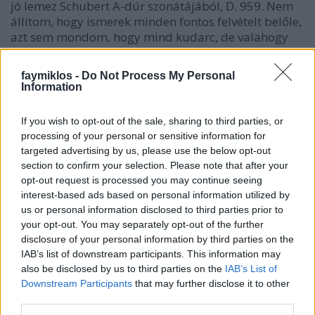
jó lemez Schubert A-dúr szonátájából, D. 959. Nem
állítom, hogy ismerek minden fontos felvételt belőle,
azt sem mondom, hogy mind kudarc, de valahogy
olyan furcsa a mű a nagy szüneteivel, meg azzal a
tébollyal a második tételben, nehéz is elképzelni,
faymiklos -
Do Not Process My Personal
hogy azt ott tényleg Schubert írta. Aztán a
Information
végtelenített utolsó tétel, hogy ha egy derék pianista
netalán azt érezné, most már csak be kell fejezni,
If you wish to opt-out of the sale, sharing to third parties, or
akkor döbbenten vegye észre, hogy nem lehet
processing of your personal or sensitive information for
befejezni, mert nem hagyja abba. Persze, ez gyakori
targeted advertising by us, please use the below opt-out
érzés Schubertnél, ez a nem hagyja abba, és nem
section to confirm your selection. Please note that after your
feltétlenül a tragikus daraboknál, a Pisztrángötös is
opt-out request is processed you may continue seeing
újrakezdi a zárótételt, és még ma is játsszák, ha meg
interest-based ads based on personal information utilized by
nem haltak. Ezt az ember tudomásul veszi, így jár a
us or personal information disclosed to third parties prior to
magányos alkotó, nem érzékeli, mit bír el a
your opt-out. You may separately opt-out of the further
közönség, bár a Pisztrángötöst éppenséggel hallotta
disclosure of your personal information by third parties on the
is Schubert, ez nem olyan, mint az asztalfiókban
IAB’s list of downstream participants. This information may
tartott szimfóniák.
also be disclosed by us to third parties on the
IAB’s List of
Downstream Participants
that may further disclose it to other
Vagy egészen másról van szó. Az eheti Ésben van egy
third parties.
nagyon jó interjú Szvoren Edinával, Szekeres Niki