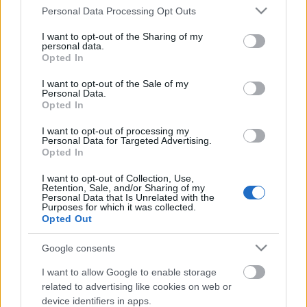
Please note that this website/app uses one or more Google
Personal Data Processing Opt Outs
készítette (nem én nikizem, ez a neve), ami a véggel
services and may gather and store information including but
kezdődik, hogy mi Szvoren Edina véleménye a happy
not limited to your visit or usage behaviour. You may click to
I want to opt-out of the Sharing of my
endről. A válasz úgy kezdődik, hogy ő már az enddel
personal data.
grant or deny consent to Google and its third-party tags to
sem tud mit kezdeni, a műviség legfelső foka, hogy a
Opted In
use your data for below specified purposes in below Google
szövegnek egyszer csak vége szakad. Nem ez van
consent section.
I want to opt-out of the Sale of my
Schuberttel is? Nem is a műviségre gondolok, hanem
Personal Data.
a zenevégre, hogy talán ez nem fért a lelkébe, hogy
Opted In
véget vessen a zenének, hogy befejezze, megölje a
I want to opt-out of processing my
folyamatot. Hogy talán így kapaszkodott az életbe,
Personal Data for Targeted Advertising.
abba ne hagyd, abba ne hagyd a dünnyögést,
Opted In
fütyörészést, zongorázást mert mögötted jön a
tízöles Jó Csönd-herceg. És akkor érti az ember, miért
I want to opt-out of Collection, Use,
Retention, Sale, and/or Sharing of my
is mondta Schubert, hogy ő nem ismer egyetlen
Personal Data that Is Unrelated with the
Purposes for which it was collected.
vidám zeneművet sem.
Opted Out
Google consents
I want to allow Google to enable storage
Címkék:
Szvoren Edina
Franz Schubert
related to advertising like cookies on web or
device identifiers in apps.