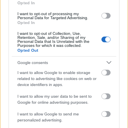
Opted In
Várban játszották, egy udvarban. Három énekes
(Temesi Mária volt az egyik), egy zongora, Salamon
I want to opt-out of processing my
Suba László épp csak rendezésnek nevezhető
Personal Data for Targeted Advertising.
Opted In
rendezése. Akkor nem hiányzott semmi. De lehet,
hogy ma hiányozna, elkényeztettek.
I want to opt-out of Collection, Use,
Retention, Sale, and/or Sharing of my
Personal Data that Is Unrelated with the
Purposes for which it was collected.
Opted Out
Címkék:
Richard Wagner
Herbert von Karajan
Google consents
I want to allow Google to enable storage
related to advertising like cookies on web or
device identifiers in apps.
Ajánlott bejegyzések:
I want to allow my user data to be sent to
Google for online advertising purposes.
Bronzpulóver
I want to allow Google to send me
personalized advertising.