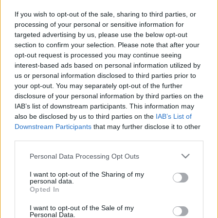
rendezett is, ennek következtében az opera teljes
If you wish to opt-out of the sale, sharing to third parties, or
elektromos rendszerét le kellett cserélni, mert nem
processing of your personal or sensitive information for
bírták a terhelést a vezetékek és a biztosítékok. Nem
targeted advertising by us, please use the below opt-out
mintha fényárban úszott volna színház, de Karajan
section to confirm your selection. Please note that after your
elképzelése az volt, hogy elképesztő erejű reflektorok
opt-out request is processed you may continue seeing
elé sokcenti vastag üveglapokat helyez el. Ahogy az
interest-based ads based on personal information utilized by
igazgató, Rudolf Bing mondta, nem nagyon érti, mi
us or personal information disclosed to third parties prior to
lett volna a különbség, ha kevésbé erős reflektorok
your opt-out. You may separately opt-out of the further
elé vékonyabb üveglapokat tesznek, de nem
disclosure of your personal information by third parties on the
vitatkozott, megszerezte a pénzt és fizetett.
IAB’s list of downstream participants. This information may
also be disclosed by us to third parties on the
IAB’s List of
Downstream Participants
that may further disclose it to other
A kérdés az, még ma is, hogy vajon az ilyesmi jobban
third parties.
megérteti velünk Wagnert vagy eltávolít. Hogy
behelyezi őt valami luxuskategóriába, milliárdos
Please note that this website/app uses one or more Google
Personal Data Processing Opt Outs
költségvetés alatt el sem érdemes kezdeni a vele való
services and may gather and store information including but
foglalkozást, vagy csak épp a megfelelő helyre teszi,
not limited to your visit or usage behaviour. You may click to
I want to opt-out of the Sharing of my
personal data.
ez jár neki.
grant or deny consent to Google and its third-party tags to
Opted In
use your data for below specified purposes in below Google
Nem fogom tudni megválaszolni a kérdést, csak épp
consent section.
I want to opt-out of the Sale of my
eszembe jut egy Walkür első felvonás, valahol a
Personal Data.