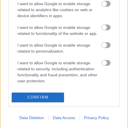
I want to allow Google to enable storage
related to analytics like cookies on web or
Kandúrharc
device identifiers in apps.
I want to allow Google to enable storage
related to functionality of the website or app.
Ki a legjobb zeneszerző?
I want to allow Google to enable storage
related to personalization.
I want to allow Google to enable storage
related to security, including authentication
Szólj hozzá!
functionality and fraud prevention, and other
user protection.
A hozzászóláshoz be kell lépned!
CONFIRM
Data Deletion
Data Access
Privacy Policy