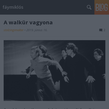
fáymiklós
A walkür vagyona
stolzingimalter
•
2019. június 16.
2