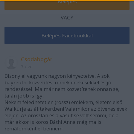
VAGY
Csodabogár
7 éve
Bizony el vagyunk nagyon kényeztetve. A sok
bayreuthi közvetítés, remek énekesekkel és jó
rendezéssel. Ma már nem közvetítenek onnan se,
talán jobb is így.
Nekem feledhetetlen (rossz) emlékem, életem első
Walkürje az álltakertben! Valamikor az ötvenes évek
elején. Az oroszlán és a vasut se volt semmi, de a
már akkor is koros Báthi Anna még ma is
rémálomként él bennem.