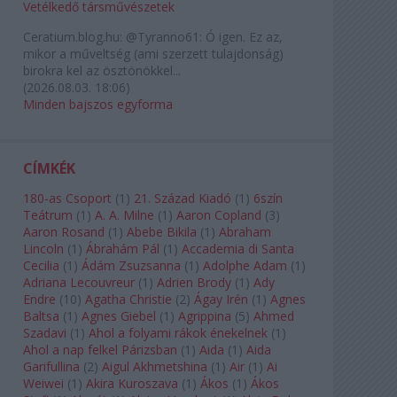
Vetélkedő társművészetek
Ceratium.blog.hu:
@Tyranno61: Ó igen. Ez az,
mikor a műveltség (ami szerzett tulajdonság)
birokra kel az ösztönökkel...
(
2026.08.03. 18:06
)
Minden bajszos egyforma
CÍMKÉK
180-as Csoport
(
1
)
21. Század Kiadó
(
1
)
6szín
Teátrum
(
1
)
A. A. Milne
(
1
)
Aaron Copland
(
3
)
Aaron Rosand
(
1
)
Abebe Bikila
(
1
)
Abraham
Lincoln
(
1
)
Ábrahám Pál
(
1
)
Accademia di Santa
Cecilia
(
1
)
Ádám Zsuzsanna
(
1
)
Adolphe Adam
(
1
)
Adriana Lecouvreur
(
1
)
Adrien Brody
(
1
)
Ady
Endre
(
10
)
Agatha Christie
(
2
)
Ágay Irén
(
1
)
Agnes
Baltsa
(
1
)
Agnes Giebel
(
1
)
Agrippina
(
5
)
Ahmed
Szadavi
(
1
)
Ahol a folyami rákok énekelnek
(
1
)
Ahol a nap felkel Párizsban
(
1
)
Aida
(
1
)
Aida
Garifullina
(
2
)
Aigul Akhmetshina
(
1
)
Air
(
1
)
Ai
Weiwei
(
1
)
Akira Kuroszava
(
1
)
Ákos
(
1
)
Ákos