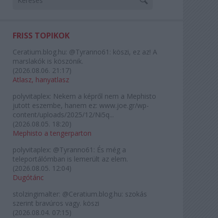
FRISS TOPIKOK
Ceratium.blog.hu:
@Tyranno61: köszi, ez az! A
marslakók is köszönik.
(
2026.08.06. 21:17
)
Atlasz, hanyatlasz
polyvitaplex:
Nekem a képről nem a Mephisto
jutott eszembe, hanem ez: www.joe.gr/wp-
content/uploads/2025/12/Ni5q...
(
2026.08.05. 18:20
)
Mephisto a tengerparton
polyvitaplex:
@Tyranno61: És még a
teleportálómban is lemerült az elem.
(
2026.08.05. 12:04
)
Dugótánc
stolzingimalter:
@Ceratium.blog.hu: szokás
szerint bravúros vagy. köszi
(
2026.08.04. 07:15
)