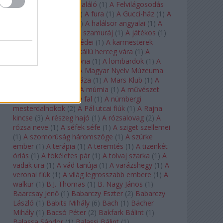
félkegyelmű
(
1
)
A feltaláló
(
1
)
A Felvilágosodás
Korának Zenekara
(
1
)
A fura
(
1
)
A Gucci-ház
(
1
)
A
Hail Mary-küldetés
(
1
)
A halálsor angyalai
(
1
)
A
halott város
(
1
)
A hét szamuráj
(
1
)
A játékos
(
1
)
A karmeliták párbeszédei
(
1
)
A karmesterek
alkonya
(
1
)
A kékszakállú herceg vára
(
1
)
A
keresztapa
(
1
)
A korona
(
1
)
A lombardok
(
1
)
A
magányos lovas
(
1
)
A Magyar Nyelv Múzeuma
(
1
)
A Magyar Zene Háza
(
1
)
A Mars Klub
(
1
)
A
menekülő ember
(
1
)
A múmia
(
1
)
A művészet
templomai
(
1
)
A nagy fal
(
1
)
A nürnbergi
mesterdalnokok
(
2
)
A Pál utcai fiúk
(
1
)
A Rajna
kincse
(
3
)
A részeg hajó
(
1
)
A rózsalovag
(
2
)
A
rózsa neve
(
1
)
A séfek séfe
(
1
)
A sziget szellemei
(
1
)
A szomorúság háromszöge
(
1
)
A szürke
ember
(
1
)
A terápia
(
1
)
A teremtés
(
1
)
A tizenkét
óriás
(
1
)
A tökéletes pár
(
1
)
A tolvaj szarka
(
1
)
A
vadak ura
(
1
)
A vád tanúja
(
1
)
A varázshegy
(
1
)
A
veronai fiúk
(
1
)
A világ legrosszabb embere
(
1
)
A
walkür
(
1
)
B.J. Thomas
(
1
)
B. Nagy János
(
1
)
Baarcsay Jenő
(
1
)
Babarczy Eszter
(
2
)
Babarczy
László
(
1
)
Babits Mihály
(
6
)
Bach
(
1
)
Bächer
Mihály
(
1
)
Bacsó Péter
(
2
)
Bakfark Bálint
(
1
)
Balassa Sándor
(
1
)
Balassi Bálint
(
1
)