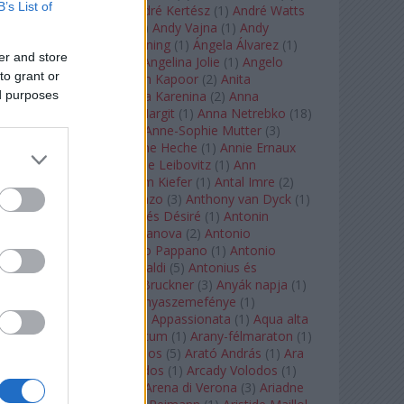
B’s List of
André Chenier
(
1
)
André Kertész
(
1
)
André Watts
(
1
)
Andris Nelsons
(
2
)
Andy Vajna
(
1
)
Andy
Warhol
(
3
)
Anette Bening
(
1
)
Ángela Álvarez
(
1
)
er and store
Angela Lansbury
(
1
)
Angelina Jolie
(
1
)
Angelo
to grant or
Badalamenti
(
1
)
Anish Kapoor
(
2
)
Anita
ed purposes
Rachvelishvili
(
2
)
Anna Karenina
(
2
)
Anna
Karenyina
(
4
)
Anna Margit
(
1
)
Anna Netrebko
(
18
)
Anna Vinnitskaya
(
1
)
Anne-Sophie Mutter
(
3
)
Anner Bylsma
(
1
)
Anne Heche
(
1
)
Annie Ernaux
(
1
)
Annie Hall
(
1
)
Annie Leibovitz
(
1
)
Ann
Napolitano
(
1
)
Anselm Kiefer
(
1
)
Antal Imre
(
2
)
Anthony Roth Costanzo
(
3
)
Anthony van Dyck
(
1
)
Antinous
(
2
)
Antoine és Désiré
(
1
)
Antonin
Dvorák
(
3
)
Antonio Canova
(
2
)
Antonio
Margheriti
(
1
)
Antonio Pappano
(
1
)
Antonio
Salieri
(
1
)
Antonio Vivaldi
(
5
)
Antonius és
Kleopátra
(
1
)
Anton Bruckner
(
3
)
Anyák napja
(
1
)
Anyám tyúkja 2
(
1
)
Anyaszemefénye
(
1
)
Apokalipszis most
(
1
)
Appassionata
(
1
)
Aqua alta
(
1
)
Aquileia
(
1
)
Aquincum
(
1
)
Arany-félmaraton
(
1
)
Aranytíz
(
1
)
Arany János
(
5
)
Arató András
(
1
)
Ara
Pacis
(
1
)
Arcadi Volodos
(
1
)
Arcady Volodos
(
1
)
Arcangelo Corelli
(
1
)
Arena di Verona
(
3
)
Ariadne