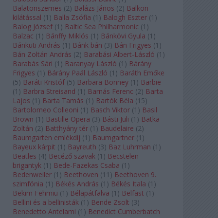
Balatonszemes
(
2
)
Balázs János
(
2
)
Balkon
kilátással
(
1
)
Balla Zsófia
(
1
)
Balogh Eszter
(
1
)
Balog József
(
1
)
Baltic Sea Philharmonic
(
1
)
Balzac
(
1
)
Bánffy Miklós
(
1
)
Bánkövi Gyula
(
1
)
Bánkuti András
(
1
)
Bánk bán
(
3
)
Bán Frigyes
(
1
)
Bán Zoltán András
(
2
)
Barabási Albert-László
(
1
)
Barabás Sári
(
1
)
Baranyay László
(
1
)
Bárány
Frigyes
(
1
)
Bárány Paál László
(
1
)
Baráth Emőke
(
5
)
Baráti Kristóf
(
5
)
Barbara Bonney
(
1
)
Barbie
(
1
)
Barbra Streisand
(
1
)
Barnás Ferenc
(
2
)
Barta
Lajos
(
1
)
Barta Tamás
(
1
)
Bartók Béla
(
15
)
Bartolomeo Colleoni
(
1
)
Basch Viktor
(
1
)
Basil
Brown
(
1
)
Bastille Opera
(
3
)
Básti Juli
(
1
)
Batka
Zoltán
(
2
)
Batthyány tér
(
1
)
Baudelaire
(
2
)
Baumgarten emlékdíj
(
1
)
Baumgartner
(
1
)
Bayeux kárpit
(
1
)
Bayreuth
(
3
)
Baz Luhrman
(
1
)
Beatles
(
4
)
Becéző szavak
(
1
)
Becstelen
brigantyk
(
1
)
Bede-Fazekas Csaba
(
1
)
Bedenweiler
(
1
)
Beethoven
(
11
)
Beethoven 9.
szimfónia
(
1
)
Békés András
(
1
)
Békés Itala
(
1
)
Bekim Fehmiu
(
1
)
Bélapátfalva
(
1
)
Belfast
(
1
)
Bellini és a bellinisták
(
1
)
Bende Zsolt
(
3
)
Benedetto Antelami
(
1
)
Benedict Cumberbatch