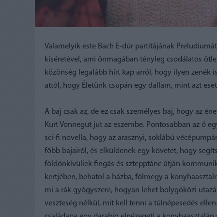
Valamelyik este Bach E-dúr partitájának Preludiumát j
kíséretével, ami önmagában tényleg csodálatos ötlet.
közönség legalább hírt kap arról, hogy ilyen zenék i
attól, hogy Életünk csupán egy dallam, mint azt es
A baj csak az, de ez csak személyes baj, hogy az én
Kurt Vonnegut jut az eszembe. Pontosabban az ő egy
sci-fi novella, hogy az arasznyi, soklábú vécépump
főbb bajairól, és elküldenek egy követet, hogy seg
földönkívüliek fingás és sztepptánc útján kommunik
kertjében, behatol a házba, fölmegy a konyhaasztalra,
mi a rák gyógyszere, hogyan lehet bolygóközi utazás
veszteség nélkül, mit kell tenni a túlnépesedés ell
családapa egy darabig elnézegeti a konyhaasztalán s