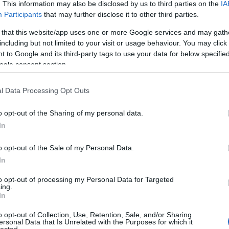
. This information may also be disclosed by us to third parties on the
IA
Participants
that may further disclose it to other third parties.
 that this website/app uses one or more Google services and may gath
including but not limited to your visit or usage behaviour. You may click 
 to Google and its third-party tags to use your data for below specifi
ogle consent section.
 TRACKBACK CÍME:
l Data Processing Opt Outs
/api/trackback/id/14997218
o opt-out of the Sharing of my personal data.
MENTEK:
In
ói tartalomnak minősülnek, értük a
szolgáltatás technikai
üzemeltetője
gás esetén forduljon a blog szerkesztőjéhez. Részletek a
Felhasználási
o opt-out of the Sale of my Personal Data.
adatvédelmi tájékoztatóban
.
In
to opt-out of processing my Personal Data for Targeted
ing.
In
o opt-out of Collection, Use, Retention, Sale, and/or Sharing
ersonal Data that Is Unrelated with the Purposes for which it
lected.