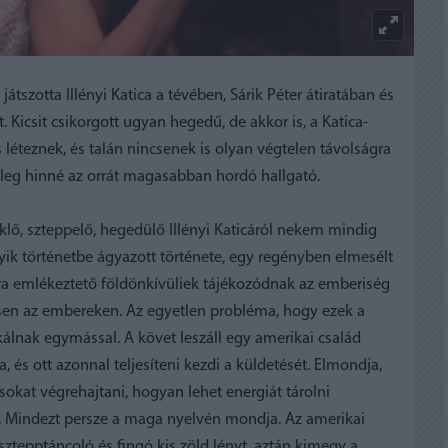
átszotta Illényi Katica a tévében, Sárik Péter átiratában és
 Kicsit csikorgott ugyan hegedű, de akkor is, a Katica-
s léteznek, és talán nincsenek is olyan végtelen távolságra
etleg hinné az orrát magasabban hordó hallgató.
eklő, szteppelő, hegedülő Illényi Katicáról nekem mindig
ik történetbe ágyazott története, egy regényben elmesélt
ára emlékeztető földönkívüliek tájékozódnak az emberiség
ítsen az embereken. Az egyetlen probléma, hogy ezek a
álnak egymással. A követ leszáll egy amerikai család
 és ott azonnal teljesíteni kezdi a küldetését. Elmondja,
okat végrehajtani, hogyan lehet energiát tárolni
en. Mindezt persze a maga nyelvén mondja. Az amerikai
ztepptáncoló és fingó kis zöld lényt, aztán kimegy a