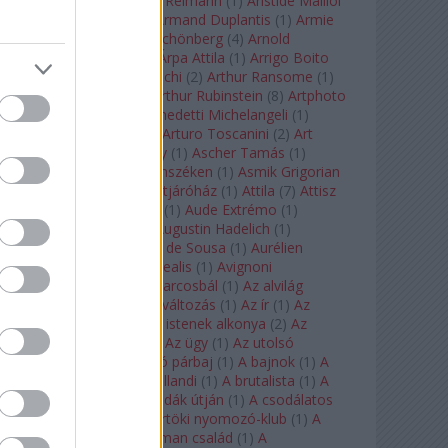
auf Naxos
(
1
)
Aribert Reimann
(
1
)
Aristide Maillol
(
3
)
Arleen Auger
(
1
)
Armand Duplantis
(
1
)
Armie
Hammer
(
1
)
Arnold Schönberg
(
4
)
Arnold
Schwarzenegger
(
2
)
Árpa Attila
(
1
)
Arrigo Boito
(
2
)
Artemisia Gentileschi
(
2
)
Arthur Ransome
(
1
)
Arthur Rimbaud
(
1
)
Arthur Rubinstein
(
8
)
Artphoto
Galéria
(
1
)
Arturo Benedetti Michelangeli
(
1
)
Arturo Di Modica
(
1
)
Arturo Toscanini
(
2
)
Art
Garfunkel
(
1
)
Art Shay
(
1
)
Ascher Tamás
(
1
)
Ascher Tamás Háromszéken
(
1
)
Asmik Grigorian
(
2
)
Asteroid City
(
1
)
Átjáróház
(
1
)
Attila
(
7
)
Attisz
(
1
)
Aubrey Beardsley
(
1
)
Aude Extrémo
(
1
)
Audrey Hepburn
(
1
)
Augustin Hadelich
(
1
)
Aurelianus
(
1
)
Aurelia de Sousa
(
1
)
Aurélien
Pascal
(
1
)
Aurora borealis
(
1
)
Avignoni
szerelmesek
(
1
)
Az álarcosbál
(
1
)
Az alvilág
professzora
(
1
)
Az átváltozás
(
1
)
Az ír
(
1
)
Az
isenheimi oltár
(
1
)
Az istenek alkonya
(
2
)
Az
olvasás éjszakája
(
1
)
Az ügy
(
1
)
Az utolsó
mohikán
(
2
)
Az utolsó párbaj
(
1
)
A bajnok
(
1
)
A
bálna
(
1
)
A bolygó hollandi
(
1
)
A brutalista
(
1
)
A
Chorus Line
(
1
)
A csodák útján
(
1
)
A csodálatos
mandarin
(
1
)
A csütörtöki nyomozó-klub
(
1
)
A
doktor úr
(
1
)
A Fabelman család
(
1
)
A