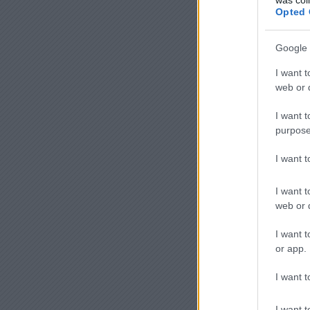
Opted 
Google 
I want t
web or d
I want t
purpose
I want 
I want t
web or d
I want t
or app.
I want t
I want t