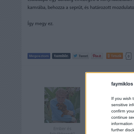
kamrába, behozza a seprűt, és határozott mozdulato
Így megy ez.
Tetszik
0
AJÁNLOTT
faymiklos
If you wish 
sensitive in
confirm you
continue se
information 
Ember és
further disc
felsőbbrendű