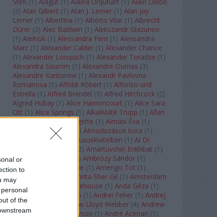
Stefi
(
1
)
Alagút
(
1
)
Alaina Urquhart
(
1
)
Alain Delon
(
3
)
Alan Gilbert
(
1
)
Alan J. Lerner
(
1
)
Alan Jay
Lerner
(
1
)
Albertina
(
1
)
Alberto Vilar
(
1
)
Albrecht
Dürer
(
2
)
Alec Baldwin
(
1
)
Alekszandr Glazunov
(
1
)
Alelnök
(
1
)
Alessandra Ferri
(
1
)
Alessandra
Marc
(
1
)
Alexander Calder
(
1
)
Alexander Chance
(
1
)
Alexander Lonquich
(
1
)
Alexander Toradze
(
1
)
Alexandra Soumm
(
1
)
Alexandre Dumas
(
3
)
Alexandre Kantorow
(
1
)
Alexandr Pavlovna
Romanova
(
1
)
Alföldi Róbert
(
1
)
Alfonso und
Estrella
(
1
)
Alfred Brendel
(
3
)
Alfred Hitchcock
(
2
)
Algred Hubay
(
1
)
Alice Harnoncourt
(
1
)
Alice Sara
Ott
(
1
)
Alice Springs
(
1
)
AlkalMáté Trupp
(
1
)
Allan
Clayton
(
1
)
Allen Midgette
(
1
)
Almási Éva
(
1
)
Almásy László Ede
(
1
)
Álmodozások kora
(
1
)
Álomutazó
(
1
)
Álom luxuskivitelben
(
1
)
Al Di
Meola
(
1
)
Amadeus
(
2
)
Amartuvshin Enkhbat
(
1
)
Ambroise Thomas
(
1
)
Ambrózy Sándor
(
1
)
sonal or
Ambrus Kyri
(
1
)
Amélie
(
1
)
Amerigo Tot
(
1
)
ection to
Amikor Galéria
(
1
)
Amrita Sher-Gil
(
1
)
Amsterdam
ou may
Baroque
(
1
)
Amy Winehouse
(
1
)
Anda Géza
(
1
)
 personal
Andrea del Verrocchio
(
1
)
Andrei Feher
(
1
)
Andrej
out of the
Tarkovszkij
(
1
)
Andrew Lloyd Webber
(
4
)
Andrew
 downstream
Staples
(
1
)
Andrew Tyson
(
1
)
André Aciman
(
1
)