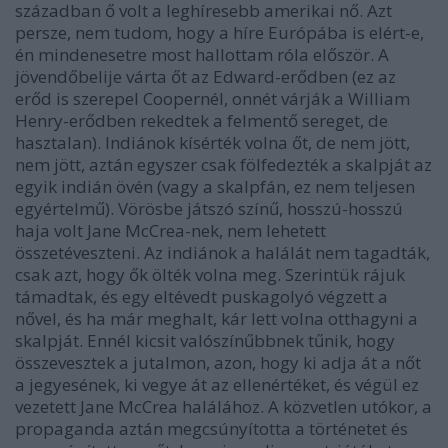
században ő volt a leghíresebb amerikai nő. Azt
persze, nem tudom, hogy a híre Európába is elért-e,
én mindenesetre most hallottam róla először. A
jövendőbelije várta őt az Edward-erődben (ez az
erőd is szerepel Coopernél, onnét várják a William
Henry-erődben rekedtek a felmentő sereget, de
hasztalan). Indiánok kísérték volna őt, de nem jött,
nem jött, aztán egyszer csak fölfedezték a skalpját az
egyik indián övén (vagy a skalpfán, ez nem teljesen
egyértelmű). Vörösbe játszó színű, hosszú-hosszú
haja volt Jane McCrea-nek, nem lehetett
összetéveszteni. Az indiánok a halálát nem tagadták,
csak azt, hogy ők ölték volna meg. Szerintük rájuk
támadtak, és egy eltévedt puskagolyó végzett a
nővel, és ha már meghalt, kár lett volna otthagyni a
skalpját. Ennél kicsit valószínűbbnek tűnik, hogy
összevesztek a jutalmon, azon, hogy ki adja át a nőt
a jegyesének, ki vegye át az ellenértéket, és végül ez
vezetett Jane McCrea halálához. A közvetlen utókor, a
propaganda aztán megcsúnyította a történetet és