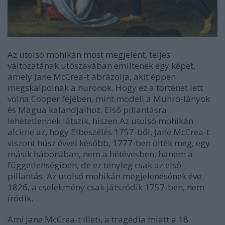
Az utolsó mohikán most megjelent, teljes
változatának utószavában említenek egy képet,
amely Jane McCrea-t ábrázolja, akit éppen
megskalpolnak a huronok. Hogy ez a történet lett
volna Cooper fejében, mint modell a Munro-lányok
és Magua kalandjaihoz. Első pillantásra
lehetetlennek látszik, hiszen Az utolsó mohikán
alcíme az, hogy Elbeszélés 1757-ből, Jane McCrea-t
viszont húsz évvel később, 1777-ben ölték meg, egy
másik háborúban, nem a hétévesben, hanem a
függetlenségiben, de ez tényleg csak az első
pillantás. Az utolsó mohikán megjelenésének éve
1826, a cselekmény csak játszódik 1757-ben, nem
íródik.
Ami Jane McCrea-t illeti, a tragédia miatt a 18