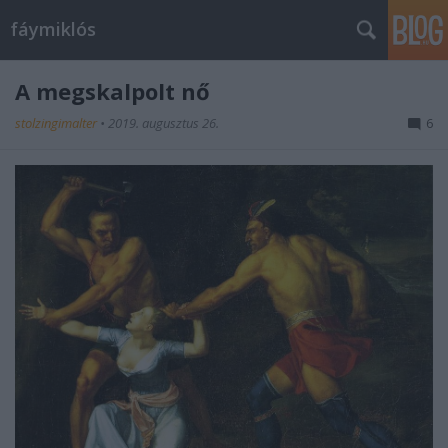
fáymiklós
A megskalpolt nő
stolzingimalter
•
2019. augusztus 26.
6