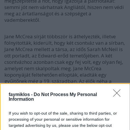
megszépítette a nőt, hogy igazolja a patriótákat:
semmi jót nem várhatnak Angliától, hiszen nem védi
meg az ártatlanságot és a szépséget a
vademberektől.
Jane McCrea sírját többször is áthelyezték, illetve
fölnyitották, kiderült, hogy két csontváz van a sírban,
Jane McCrea mellett a társa, az idős Sarah McNeil is
ott porladt, az Edward-erőd temetőjében. A két
csontvázhoz azonban csak egy fej volt, egy olyan fej,
amelyet nem skalpoltak meg. Jane McCrea
koponyáját feltehetően ellopták, eladták egy
gyűjtőnek még a 19. században. Az élők néha a
holtaknál is különösebbek.
faymiklos -
Do Not Process My Personal
Information
If you wish to opt-out of the sale, sharing to third parties, or
processing of your personal or sensitive information for
targeted advertising by us, please use the below opt-out