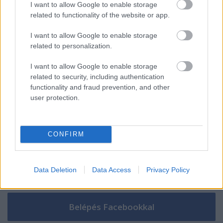
Trakl-kalandok
I want to allow Google to enable storage
related to functionality of the website or app.
I want to allow Google to enable storage
related to personalization.
Szólj hozzá!
I want to allow Google to enable storage
A hozzászóláshoz be kell lépned!
related to security, including authentication
functionality and fraud prevention, and other
user protection.
CONFIRM
Data Deletion
Data Access
Privacy Policy
VAGY