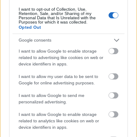
Ironikus
I want to opt-out of Collection, Use,
Retention, Sale, and/or Sharing of my
Personal Data that Is Unrelated with the
Purposes for which it was collected.
Opted Out
Google consents
Ki az a Pospischil?
I want to allow Google to enable storage
related to advertising like cookies on web or
device identifiers in apps.
Az üllő és a kalapács között
I want to allow my user data to be sent to
Google for online advertising purposes.
I want to allow Google to send me
personalized advertising.
Ócseny harasó
I want to allow Google to enable storage
related to analytics like cookies on web or
device identifiers in apps.