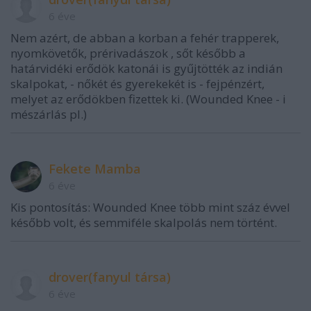
6 éve
Nem azért, de abban a korban a fehér trapperek,
nyomkövetők, prérivadászok , sőt később a
határvidéki erődök katonái is gyűjtötték az indián
skalpokat, - nőkét és gyerekekét is - fejpénzért,
melyet az erődökben fizettek ki. (Wounded Knee - i
mészárlás pl.)
Fekete Mamba
6 éve
Kis pontosítás: Wounded Knee több mint száz évvel
később volt, és semmiféle skalpolás nem történt.
drover(fanyul társa)
6 éve