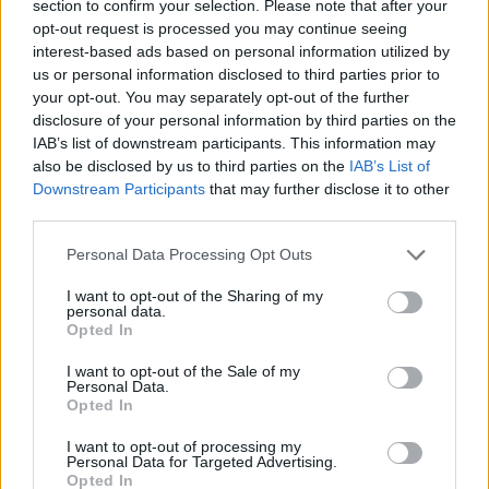
section to confirm your selection. Please note that after your
opt-out request is processed you may continue seeing
interest-based ads based on personal information utilized by
us or personal information disclosed to third parties prior to
your opt-out. You may separately opt-out of the further
disclosure of your personal information by third parties on the
IAB’s list of downstream participants. This information may
also be disclosed by us to third parties on the
IAB’s List of
Downstream Participants
that may further disclose it to other
third parties.
Please note that this website/app uses one or more Google
Personal Data Processing Opt Outs
services and may gather and store information including but
not limited to your visit or usage behaviour. You may click to
I want to opt-out of the Sharing of my
personal data.
grant or deny consent to Google and its third-party tags to
Címkék:
James Fenimore Cooper
Jane McCrea
Opted In
use your data for below specified purposes in below Google
consent section.
I want to opt-out of the Sale of my
Personal Data.
Opted In
Ajánlott bejegyzések:
I want to opt-out of processing my
Personal Data for Targeted Advertising.
Opted In