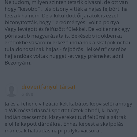
Ne tudom, milyen szinten tetszik olvasni, de ott van
hogy "később" ....és bizony vitték a hajas fejbőrt, ha
tetszik ha nem. De a kiküldött őrjáratok is ezzel
bizonyították, hogy " eredményes" volt a portya.
Vagy levágott és felfűzött fülekkel. De volt ennek egy
póriasabb magyarázata is. Békésebb időkben az
erődökbe vásárolni érkező indiánok a skalpok néhai
tulajdonosainak hajas - fejbőrös "lelkéért" cserébe
hajlandóak voltak nugget -et vagy prémeket adni.
Bezonyám...
drover(fanyul társa)
6 éve
Ja és a fehér civilizáció kék kabátos képviselői amúgy
a WK mészárlásnál sportot űztek abból, ki hány
indián csecsemőt, kisgyereket tud feltűzni a sátrak
elől felkapott dárdákra. Ehhez képest a skalpolás
már csak hálaadás napi pulykavacsora..