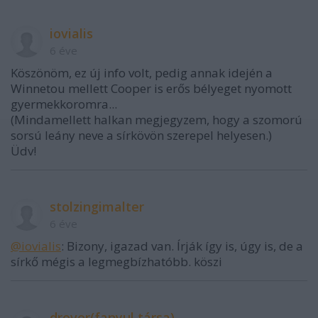
iovialis
6 éve
Köszönöm, ez új info volt, pedig annak idején a
Winnetou mellett Cooper is erős bélyeget nyomott
gyermekkoromra...
(Mindamellett halkan megjegyzem, hogy a szomorú
sorsú leány neve a sírkövön szerepel helyesen.)
Üdv!
stolzingimalter
6 éve
@iovialis
: Bizony, igazad van. Írják így is, úgy is, de a
sírkő mégis a legmegbízhatóbb. köszi
drover(fanyul társa)