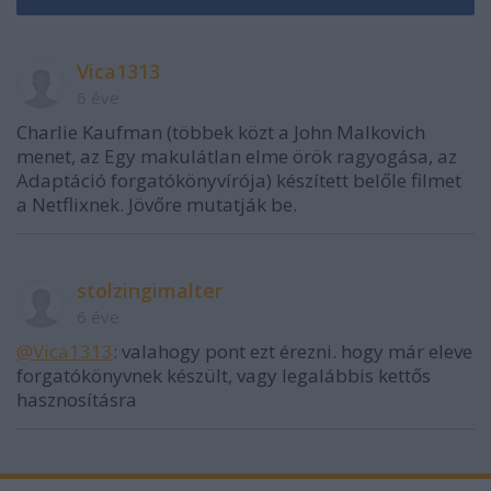
Vica1313
6 éve
Charlie Kaufman (többek közt a John Malkovich
menet, az Egy makulátlan elme örök ragyogása, az
Adaptáció forgatókönyvírója) készített belőle filmet
a Netflixnek. Jövőre mutatják be.
stolzingimalter
6 éve
@Vica1313
: valahogy pont ezt érezni. hogy már eleve
forgatókönyvnek készült, vagy legalábbis kettős
hasznosításra