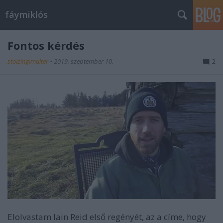
fáymiklós
Fontos kérdés
stolzingimalter
•
2019. szeptember 10.
2
Elolvastam Iain Reid első regényét, az a címe, hogy