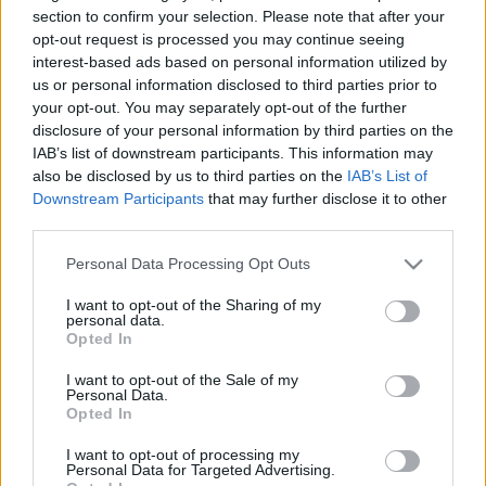
section to confirm your selection. Please note that after your
egy kedves tanítványa matekzseninek indult volna,
opt-out request is processed you may continue seeing
és most egy kaszinóban csiszolgatja a rulett
interest-based ads based on personal information utilized by
szisztémáját.
us or personal information disclosed to third parties prior to
your opt-out. You may separately opt-out of the further
Talán ez a hiba, vagy ez egy gyakori hiba, hogy
disclosure of your personal information by third parties on the
IAB’s list of downstream participants. This information may
tehetséges embereknek nem teszik föl időben a
also be disclosed by us to third parties on the
IAB’s List of
kérdést: miért? Miért ezt írod, kinek írod, mit akarsz
Downstream Participants
that may further disclose it to other
vele elérni? Nem mintha Iain Reid élő lelkiismerete
third parties.
szeretnék lenni, de valaki igazán lehetne.
Please note that this website/app uses one or more Google
Personal Data Processing Opt Outs
services and may gather and store information including but
not limited to your visit or usage behaviour. You may click to
I want to opt-out of the Sharing of my
personal data.
grant or deny consent to Google and its third-party tags to
Opted In
Címkék:
Iain Reid
use your data for below specified purposes in below Google
consent section.
I want to opt-out of the Sale of my
Personal Data.
Opted In
I want to opt-out of processing my
Ajánlott bejegyzések:
Personal Data for Targeted Advertising.