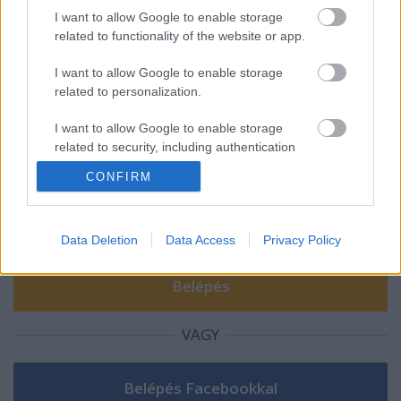
Véres verejtékkel
I want to allow Google to enable storage
related to functionality of the website or app.
I want to allow Google to enable storage
related to personalization.
Szólj hozzá!
I want to allow Google to enable storage
related to security, including authentication
A hozzászóláshoz be kell lépned!
functionality and fraud prevention, and other
CONFIRM
user protection.
Data Deletion
Data Access
Privacy Policy
VAGY