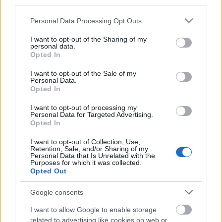
third parties.
Please note that this website/app uses one or more Google
Personal Data Processing Opt Outs
services and may gather and store information including but
not limited to your visit or usage behaviour. You may click to
I want to opt-out of the Sharing of my
personal data.
grant or deny consent to Google and its third-party tags to
Opted In
use your data for below specified purposes in below Google
consent section.
I want to opt-out of the Sale of my
Personal Data.
Opted In
I want to opt-out of processing my
Personal Data for Targeted Advertising.
Opted In
I want to opt-out of Collection, Use,
Retention, Sale, and/or Sharing of my
Personal Data that Is Unrelated with the
Purposes for which it was collected.
Opted Out
Címkék:
Herbert von Karajan
Google consents
I want to allow Google to enable storage
related to advertising like cookies on web or