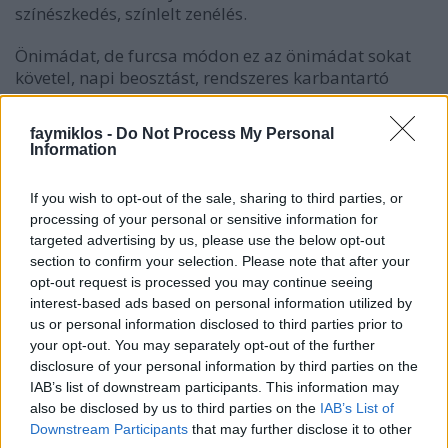
színészkedés, színlelt zenélés.
Önimádat, de furcsa módon ez az önimádat sokat
követel, napi beosztást, rendszeres karbantartó
sétát, mérsékelt étkezést, munkát. Mert Karajan, épp
úgy, mint valami remete, az egész életet alárendelte
faymiklos -
Do Not Process My Personal
a halhatatlanság eszméjének, kell, hogy maradjon
Information
utána hang és látvány, így értelmezte ő Beethovent,
így Wagnert, így Richard Strausst. Ma egyre
If you wish to opt-out of the sale, sharing to third parties, or
gyakoribb reakció, hogy és akkor mi van. Minket az
processing of your personal or sensitive information for
érdekel, hogy a mai karmesterek hogy értelmezik
targeted advertising by us, please use the below opt-out
Beethovent – ha egyáltalán. Ha egyáltalán
section to confirm your selection. Please note that after your
értelmezik, ha egyáltalán érdekel. Igaz, Karajan
opt-out request is processed you may continue seeing
utcatáblát kapott a bécsi Opera mellett, de azt talán
interest-based ads based on personal information utilized by
akkor is megkapja, ha nem töri magát az utókorért.
us or personal information disclosed to third parties prior to
your opt-out. You may separately opt-out of the further
A halhatatlanságot nem lehet akarni. Igaz, nem lehet
disclosure of your personal information by third parties on the
nem akarni sem. Keats római sírján nincs név, csak
IAB’s list of downstream participants. This information may
hogy itt nyugszik az, akinek a nevét a vízre írták.
also be disclosed by us to third parties on the
IAB’s List of
Downstream Participants
that may further disclose it to other