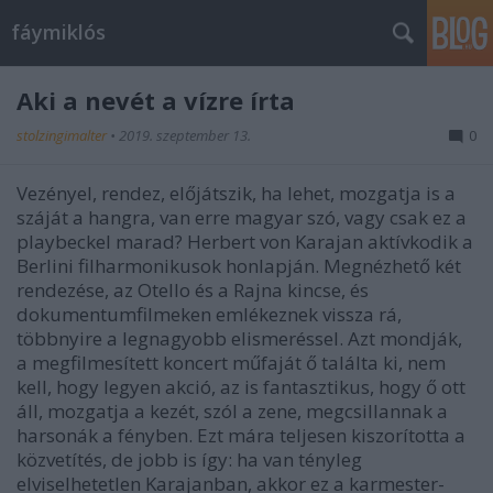
fáymiklós
Aki a nevét a vízre írta
stolzingimalter
•
2019. szeptember 13.
0
Vezényel, rendez, előjátszik, ha lehet, mozgatja is a
száját a hangra, van erre magyar szó, vagy csak ez a
playbeckel marad? Herbert von Karajan aktívkodik a
Berlini filharmonikusok honlapján. Megnézhető két
rendezése, az Otello és a Rajna kincse, és
dokumentumfilmeken emlékeznek vissza rá,
többnyire a legnagyobb elismeréssel. Azt mondják,
a megfilmesített koncert műfaját ő találta ki, nem
kell, hogy legyen akció, az is fantasztikus, hogy ő ott
áll, mozgatja a kezét, szól a zene, megcsillannak a
harsonák a fényben. Ezt mára teljesen kiszorította a
közvetítés, de jobb is így: ha van tényleg
elviselhetetlen Karajanban, akkor ez a karmester-