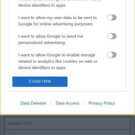
device identifiers in apps.
Ajánlott bejegyzések:
I want to allow my user data to be sent to
Google for online advertising purposes.
Bronzpulóver
I want to allow Google to send me
personalized advertising.
I want to allow Google to enable storage
related to analytics like cookies on web or
Kandúrharc
device identifiers in apps.
I want to allow Google to enable storage
CONFIRM
related to functionality of the website or app.
Szólj hozzá!
I want to allow Google to enable storage
Data Deletion
Data Access
Privacy Policy
related to personalization.
A hozzászóláshoz be kell lépned!
I want to allow Google to enable storage
related to security, including authentication
functionality and fraud prevention, and other