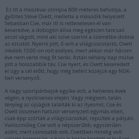
Ez itt a moszkvai olimpia 800 méteres befutója, a
győztes Steve Ovett, mellette a második helyezett
Sebastian Coe, már itt is rettenetesen el van
keseredve, a dobogón állva meg egészen fancsali
arcot vágott, mint aki szíve szerint a szemétbe dobná
az ezüstöt. Nyerni jött, ő volt a világcsúcstartó, Ovett
inkább 1500-on volt esélyes, mert akkor már három
éve nem verte meg őt senki. Aztán néhány nap múlva
jött a hosszabbik táv, Coe nyert, és Ovett keseredett
el úgy a cél előtt, hogy még befért közéjük egy NDK-
beli versenyző.
A nagy sportpárbajok egyike volt, a hetvenes évek
végén, a nyolcvanas elején. Vagy mégsem, talán
tényleg az újságok találták ki az ilyesmit, Coe és
Ovett összesen hatszor versenyzett egymás ellen,
csak épp szórták a világcsúcsokat, repültek a pályán.
Valószínűleg Coe volt a népszerűbb, egyszerűen
azért, mert csinosabb volt, Ovettben mindig volt
valami komorság, a haja is korán kezdett el hullani.