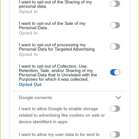
not limited to your visit or usage behaviour. You may click to
I want to opt-out of the Sharing of my
personal data.
grant or deny consent to Google and its third-party tags to
Lord Coe, mert élethosszig tartó (tehát nem
Opted In
use your data for below specified purposes in below Google
örökíthető) peerséget kapott. A pályája is hosszabb
consent section.
lett, amíg Ovett kínlódott a térdével, ő megnyert még
I want to opt-out of the Sale of my
Personal Data.
egy olimpiát 1500-on, első, és azóta is egyetlen
Opted In
címvédő ezen a távon, ennek nem volt nagy hírértéke
nálunk, mivel nem mehettek a magyar sportolók Los
I want to opt-out of processing my
Personal Data for Targeted Advertising.
Angelesbe. Ovett ott volt, de 800-on összeesett a
Opted In
célban, 1500-on meg kiállt a versenyből,
reménytelen volt kétnapi kórház után nyerni. Coe
I want to opt-out of Collection, Use,
Retention, Sale, and/or Sharing of my
szeretett volna triplázni is, de nem jól futott a hazai
Personal Data that Is Unrelated with the
selejtezőkön, így Szöulba nem mehetett, pedig
Purposes for which it was collected.
nagyon győzködték a brit atlétikai szövetséget. Az
Opted Out
évtized végére véget ért a nagy korszak, ilyenkor
Google consents
szokás mondani, hogy azóta emlékeikből élnek. De a
lényeg pont az, hogy nem ebből élnek. A londoni
I want to allow Google to enable storage
olimpia idején elővették a történetet, szerették volna
related to advertising like cookies on web or
megfilmesíteni, Ovett azonban nemet mondott, túl
device identifiers in apps.
hamar átlátta, hogy miről szólna a film, ő lett volna a
munkásosztályból jött törekvő, Coe az elegáns úr,
I want to allow my user data to be sent to