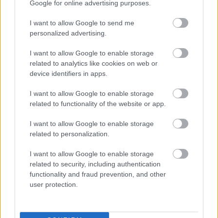
köszi, nincs erre semmi szükség. Futófilmnek
Google for online advertising purposes.
megmaradt a Chariots of Fire, a legutóbbi rivalizálós
sportfilmnek meg bejött a Borg/McEnroe. Nagyon
I want to allow Google to send me
úgy tűnik, hogy Ovettnek igaza volt.
personalized advertising.
I want to allow Google to enable storage
related to analytics like cookies on web or
device identifiers in apps.
Címkék:
Sebastian Coe
Steve Ovett
I want to allow Google to enable storage
related to functionality of the website or app.
I want to allow Google to enable storage
related to personalization.
Ajánlott bejegyzések:
I want to allow Google to enable storage
related to security, including authentication
Szörnyű métely
functionality and fraud prevention, and other
user protection.