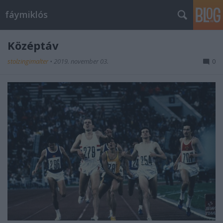
fáymiklós
Középtáv
stolzingimalter
•
2019. november 03.
0