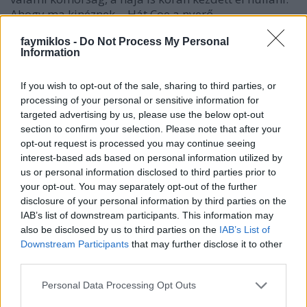
Ahogy ma kinéznek… Hát Coe a nyerő.
faymiklos -
Do Not Process My Personal
Information
If you wish to opt-out of the sale, sharing to third parties, or
processing of your personal or sensitive information for
targeted advertising by us, please use the below opt-out
section to confirm your selection. Please note that after your
opt-out request is processed you may continue seeing
interest-based ads based on personal information utilized by
us or personal information disclosed to third parties prior to
your opt-out. You may separately opt-out of the further
disclosure of your personal information by third parties on the
IAB’s list of downstream participants. This information may
also be disclosed by us to third parties on the
IAB’s List of
Downstream Participants
that may further disclose it to other
third parties.
Please note that this website/app uses one or more Google
Personal Data Processing Opt Outs
services and may gather and store information including but