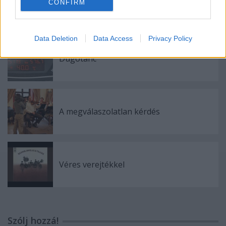
CONFIRM
Atlasz, hanyatlasz
Data Deletion
Data Access
Privacy Policy
Dugótánc
A megválaszolatlan kérdés
Véres verejtékkel
Szólj hozzá!