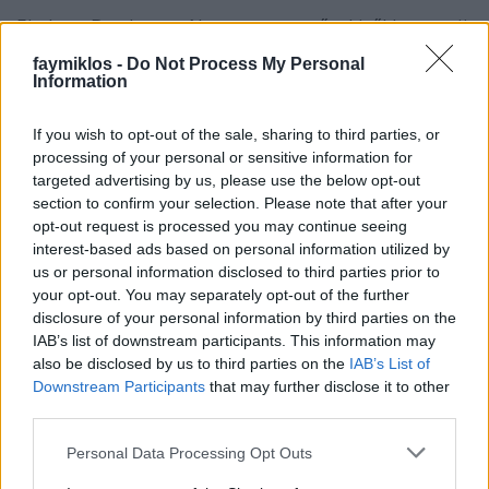
Ehelyett Beethoven. Nem az a szerző, akiről Jevgenyij
Kiszin elsőként jutna eszünkbe, nem baj, sőt, pont ez
faymiklos -
Do Not Process My Personal
a jó. Nem mintha új szerző volna számára
Information
Beethoven, túl van már az összes zongoraversenyen,
jónéhány szonátát játszott már nyilvánosan, 2020
If you wish to opt-out of the sale, sharing to third parties, or
Beethoven-év, vágjunk bele. Belevágunk. A műsor
processing of your personal or sensitive information for
módosul a Müpában, négy neves mű áll a
targeted advertising by us, please use the below opt-out
programban, Pathétique, Eroica-variációk, Vihar
section to confirm your selection. Please note that after your
szonáta és Waldstein. Nem azt mondom, hogy dőlj
opt-out request is processed you may continue seeing
hátra, te boldog jegytulajdonos. épp ellenkezőleg:
interest-based ads based on personal information utilized by
dőlj előre, figyelj, mert ilyet ritkán hallasz.
us or personal information disclosed to third parties prior to
your opt-out. You may separately opt-out of the further
Még akkor is, ha a Pathétique a levesbe megy.
disclosure of your personal information by third parties on the
Áldozata az első műsorszám voltának, nem is kell
IAB’s list of downstream participants. This information may
négy csúcspont egy koncertre, valahonnét valahová
also be disclosed by us to third parties on the
IAB’s List of
szeretnénk eljutni, nem szökellni. De azért kár érte.
Downstream Participants
that may further disclose it to other
Meg másféle problémákat is fölvet. Azt, amiről szó
third parties.
van: nem Kiszin a kézenfekvő Beethoven-értelmező.
Please note that this website/app uses one or more Google
Játszik, megszólal a mű, de a formátum, a lángolás.
Personal Data Processing Opt Outs
services and may gather and store information including but
Mintha hő helyett csak fény volna, indulat helyett