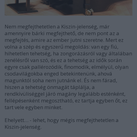
Nem megfejthetetlen a Kiszin-jelenség, már
amennyire bárki megfejthető, de nem pont az a
megfejtés, amire az ember jutni szeretne. Mert ez
volna a szép és egyszerű megoldás: van egy fiú,
hihetetlen tehetség, ha zongorázásról vagy általában
zenélésről van szó, és ez a tehetség az idők során
egyre csak pallérozódik, finomodik, elmélyül, olyan
csodavilágokba enged betekintenünk, ahová
magunktól soha nem jutnánk el. És nem fárad,
hiszen a tehetség önmagát táplálja, a
rendkívüliséggel járó magány legalább esténként,
fellépésenként megosztható, ez tartja egyben őt, ez
tart vele egyben minket.
Ehelyett… - lehet, hogy mégis megfejthetetlen a
Kiszin-jelenség.