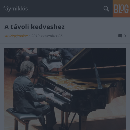
fáymiklós
A távoli kedveshez
stolzingimalter
•
2019. november 06.
0