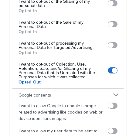
not limited to your visit or usage behaviour. You may click to
I want to opt-out of the Sharing of my
hangerő. Persze, a Beethoven-képünk is lehet avítt,
personal data.
grant or deny consent to Google and its third-party tags to
még mindig a titánt akarja hallani az ember, nem
Opted In
use your data for below specified purposes in below Google
azt, aki alatt recseg és kopog a fortepiano.
consent section.
I want to opt-out of the Sale of my
Personal Data.
Eroica-variációk. Mikor hall ilyet az ember? De akar-
Opted In
e ilyet hallani? Lenyűgöző. Kiszin is mosolyog utána,
mint aki ezt akarta mondani, de…
I want to opt-out of processing my
Personal Data for Targeted Advertising.
Opted In
A „de” a második részben még erőteljesebbé válik.
Őrületes zongorázás, ámulat és lenyűgöződés, és
I want to opt-out of Collection, Use,
Retention, Sale, and/or Sharing of my
dolgozik közben ez a kérdés: mi végre is? Hogy a fiú,
Personal Data that Is Unrelated with the
aki azért most már felnőtt, és tényleg azóta is úgy
Purposes for which it was collected.
Opted Out
zongorázik, ahogy alig-alig valaki a világban, vagy
akár a világtörténelemben, olyan távol van, annyira
Google consents
messzire került, mintha beültették volna egy
űrhajóba, és kiküldték volna a csillagközi térbe. A
I want to allow Google to enable storage
naprendszer határáról még visszanéz, és eljátszik
related to advertising like cookies on web or
néhány Beethoven-szonátát. Fehér kendőkkel
device identifiers in apps.
integetünk neki, mint…
I want to allow my user data to be sent to
Úgy, ahogy Beethovennek integettek a 9. szimfónia