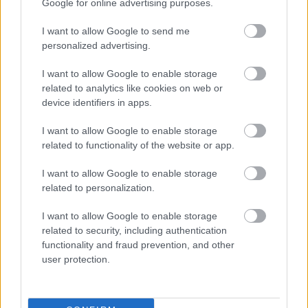
Google for online advertising purposes.
bemutatóján, amikor látták, hogy tényleg semmit
nem hall a tapsokból és örömkurjongatásokból.
I want to allow Google to send me
Messze vagytok, zsenik.
personalized advertising.
I want to allow Google to enable storage
related to analytics like cookies on web or
device identifiers in apps.
Címkék:
Beethoven
Jevgenyij Kiszin
I want to allow Google to enable storage
related to functionality of the website or app.
I want to allow Google to enable storage
related to personalization.
Ajánlott bejegyzések:
I want to allow Google to enable storage
related to security, including authentication
Vetélkedő társművészetek
functionality and fraud prevention, and other
user protection.