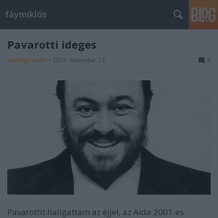
fáymiklós
Pavarotti ideges
stolzingimalter
•
2019. november 13.
5
Pavarottit hallgattam az éjjel, az Aida 2001-es