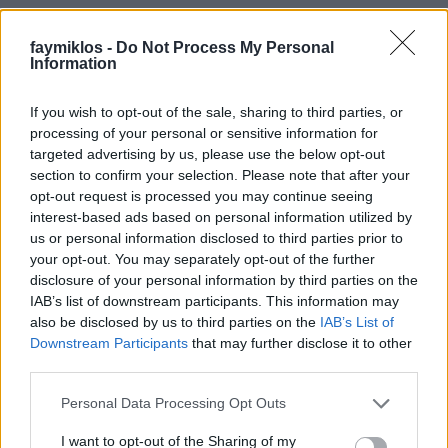
Nincs különösebb tanulság, legfeljebb az, hogy senki
faymiklos -
Do Not Process My Personal
ne akarjon operaénekes lenni, mert nincs nehezebb
Information
munka, még ezen a szinten sem. Vagy van egy
bölcsesség Kálmán Pétertől, amit most megosztok:
If you wish to opt-out of the sale, sharing to third parties, or
annál szarabb érzés nincs, mint amikor ott állsz a
processing of your personal or sensitive information for
színpadon, és nem szól a hangod. De annál jobb
targeted advertising by us, please use the below opt-out
sincs, mint amikor ott állsz és szól.
section to confirm your selection. Please note that after your
opt-out request is processed you may continue seeing
interest-based ads based on personal information utilized by
us or personal information disclosed to third parties prior to
your opt-out. You may separately opt-out of the further
Címkék:
Kálmán Péter
Luciano Pavarotti
disclosure of your personal information by third parties on the
IAB’s list of downstream participants. This information may
also be disclosed by us to third parties on the
IAB’s List of
Downstream Participants
that may further disclose it to other
third parties.
Ajánlott bejegyzések:
Please note that this website/app uses one or more Google
Personal Data Processing Opt Outs
services and may gather and store information including but
not limited to your visit or usage behaviour. You may click to
I want to opt-out of the Sharing of my