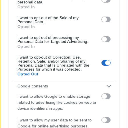
Pavarotti és barátai és ellenségei
personal data.
grant or deny consent to Google and its third-party tags to
Opted In
use your data for below specified purposes in below Google
consent section.
I want to opt-out of the Sale of my
Personal Data.
Opted In
Tenorok öt perce
I want to opt-out of processing my
Personal Data for Targeted Advertising.
Opted In
I want to opt-out of Collection, Use,
Máshogy nehéz
Retention, Sale, and/or Sharing of my
Personal Data that Is Unrelated with the
Purposes for which it was collected.
Opted Out
Google consents
Operai torony
I want to allow Google to enable storage
related to advertising like cookies on web or
device identifiers in apps.
I want to allow my user data to be sent to
Pavarotti konyhája
Google for online advertising purposes.