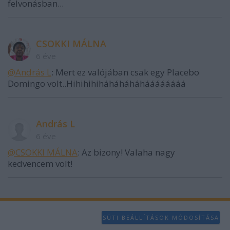
felvonásban...
CSOKKI MÁLNA
6 éve
@András L
: Mert ez valójában csak egy Placebo
Domingo volt..Hihihihiháháháháháááááááá
András L
6 éve
@CSOKKI MÁLNA
: Az bizony! Valaha nagy
kedvencem volt!
SÜTI BEÁLLÍTÁSOK MÓDOSÍTÁSA