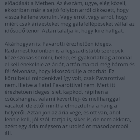
előadását a Metben. Az évszám, ugye, elég közeli,
ekkoriban már a sajtó folyton arról cikkezett, hogy
vissza kellene vonulni. Vagy erről, vagy arról, hogy
miért csak áriaesteket meg gálafellépéseket vállal az
idősödő tenor. Aztán találja ki, hogy kire hallgat.
Akárhogyan is: Pavarotti érezhetően ideges.
Radamest különben is a legszadistább szerepek
közé szokás sorolni, belép, és gyakorlatilag azonnal
el kell énekelnie az áriát, aztán marad még három és
fél felvonása, hogy kiköszörülje a csorbát. Ez
körülbelül mindenkivel így volt, csak Pavarottival
nem. Illetve a fiatal Pavarottival nem. Mert itt
érezhetően ideges, siet, kapkod, rápihen a
csúcshangra, valami kevert fej- és mellhanggal
vacakol, de ettől mintha elmozdulna a hang a
helyéről. Aztán jön az ária vége, és ott van, ahol
lennie kell, jól szól, tartja is, siker is, de nem akkora,
azért egy ária mégsem az utolsó öt másodpercből
áll.