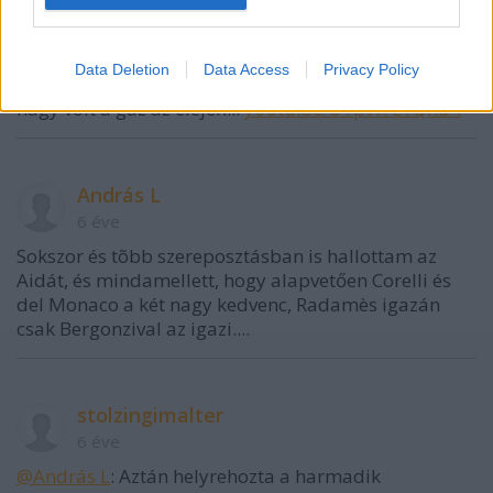
András L
6 éve
Data Deletion
Data Access
Privacy Policy
Emlékszem Domingo '87-es pesti Aidájára. Ott is
nagy volt a gáz az elején...
youtu.be/bTpWFz1Qnd4
András L
6 éve
Sokszor és tõbb szereposztásban is hallottam az
Aidát, és mindamellett, hogy alapvetően Corelli és
del Monaco a két nagy kedvenc, Radamès igazán
csak Bergonzival az igazi....
stolzingimalter
6 éve
@András L
: Aztán helyrehozta a harmadik